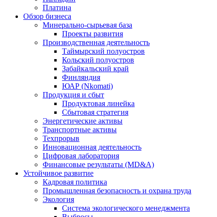
Платина
Обзор бизнеса
Минерально-сырьевая база
Проекты развития
Производственная деятельность
Таймырский полуостров
Кольский полуостров
Забайкальский край
Финляндия
ЮАР (Nkomati)
Продукция и сбыт
Продуктовая линейка
Сбытовая стратегия
Энергетические активы
Транспортные активы
Техпрорыв
Инновационная деятельность
Цифровая лаборатория
Финансовые результаты (MD&A)
Устойчивое развитие
Кадровая политика
Промышленная безопасность и охрана труда
Экология
Система экологического менеджмента
Выбросы