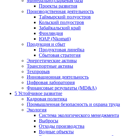
Минерально-сырьевая база
Проекты развития
Производственная деятельность
Таймырский полуостров
Кольский полуостров
Забайкальский край
Финляндия
ЮАР (Nkomati)
Продукция и сбыт
Продуктовая линейка
Сбытовая стратегия
Энергетические активы
Транспортные активы
Техпрорыв
Инновационная деятельность
Цифровая лаборатория
Финансовые результаты (MD&A)
5
Устойчивое развитие
Кадровая политика
Промышленная безопасность и охрана труда
Экология
Система экологического менеджмента
Выбросы
Отходы производства
Водные объекты