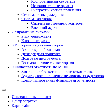
Корпоративный секретарь
Исполнительные органы
Биографии членов правления
Система вознаграждения
Система контроля
Система внутреннего контроля
Внешний аудит
7
Управление рисками
Риск-менеджмент
Ключевые риски
8
Информация для инвесторов
Акционерный капитал
Дивидендная политика
Долговые инструменты
Взаимодействие с инвеcторами
9
Финасовая отчетность по МСФО
Заявление об ответственности руководства
Аудиторское заключение независимых аудиторов
Консолидированная финансовая отчетность
Интерактивный анализ
Центр загрузки
Карта сайта