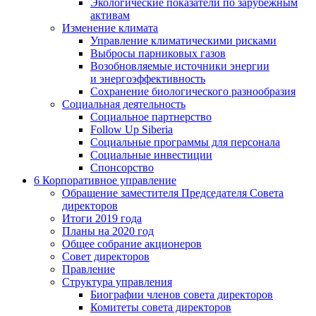
Экологические показатели по зарубежным
активам
Изменение климата
Управление климатическими рисками
Выбросы парниковых газов
Возобновляемые источники энергии
и энергоэффективность
Сохранение биологического разнообразия
Социальная деятельность
Социальное партнерство
Follow Up Siberia
Социальные программы для персонала
Социальные инвестиции
Спонсорство
6
Корпоративное управление
Обращение заместителя Председателя Совета
директоров
Итоги 2019 года
Планы на 2020 год
Общее собрание акционеров
Совет директоров
Правление
Структура управления
Биографии членов совета директоров
Комитеты совета директоров