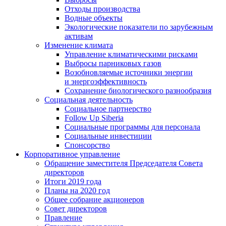
Отходы производства
Водные объекты
Экологические показатели по зарубежным
активам
Изменение климата
Управление климатическими рисками
Выбросы парниковых газов
Возобновляемые источники энергии
и энергоэффективность
Сохранение биологического разнообразия
Социальная деятельность
Социальное партнерство
Follow Up Siberia
Социальные программы для персонала
Социальные инвестиции
Спонсорство
Корпоративное управление
Обращение заместителя Председателя Совета
директоров
Итоги 2019 года
Планы на 2020 год
Общее собрание акционеров
Совет директоров
Правление