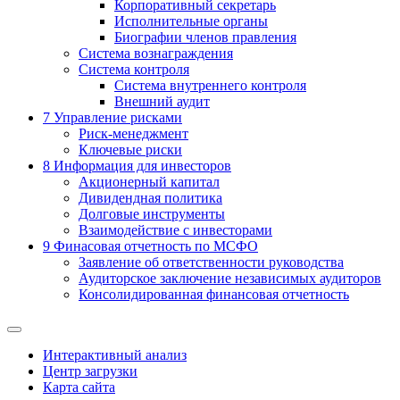
Корпоративный секретарь
Исполнительные органы
Биографии членов правления
Система вознаграждения
Система контроля
Система внутреннего контроля
Внешний аудит
7
Управление рисками
Риск-менеджмент
Ключевые риски
8
Информация для инвесторов
Акционерный капитал
Дивидендная политика
Долговые инструменты
Взаимодействие с инвеcторами
9
Финасовая отчетность по МСФО
Заявление об ответственности руководства
Аудиторское заключение независимых аудиторов
Консолидированная финансовая отчетность
Интерактивный анализ
Центр загрузки
Карта сайта