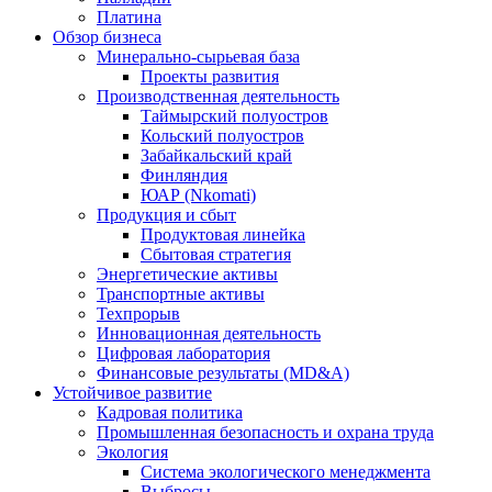
Платина
Обзор бизнеса
Минерально-сырьевая база
Проекты развития
Производственная деятельность
Таймырский полуостров
Кольский полуостров
Забайкальский край
Финляндия
ЮАР (Nkomati)
Продукция и сбыт
Продуктовая линейка
Сбытовая стратегия
Энергетические активы
Транспортные активы
Техпрорыв
Инновационная деятельность
Цифровая лаборатория
Финансовые результаты (MD&A)
Устойчивое развитие
Кадровая политика
Промышленная безопасность и охрана труда
Экология
Система экологического менеджмента
Выбросы