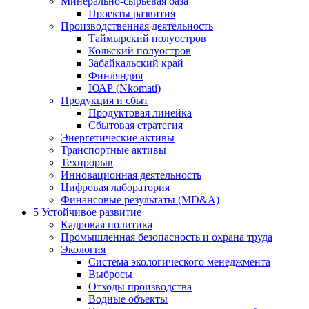
Минерально-сырьевая база
Проекты развития
Производственная деятельность
Таймырский полуостров
Кольский полуостров
Забайкальский край
Финляндия
ЮАР (Nkomati)
Продукция и сбыт
Продуктовая линейка
Сбытовая стратегия
Энергетические активы
Транспортные активы
Техпрорыв
Инновационная деятельность
Цифровая лаборатория
Финансовые результаты (MD&A)
5
Устойчивое развитие
Кадровая политика
Промышленная безопасность и охрана труда
Экология
Система экологического менеджмента
Выбросы
Отходы производства
Водные объекты