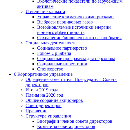
Экологические показатели по зарубежным
активам
Изменение климата
Управление климатическими рисками
Выбросы парниковых газов
Возобновляемые источники энергии
и энергоэффективность
Сохранение биологического разнообразия
Социальная деятельность
Социальное партнерство
Follow Up Siberia
Социальные программы для персонала
Социальные инвестиции
Спонсорство
6
Корпоративное управление
Обращение заместителя Председателя Совета
директоров
Итоги 2019 года
Планы на 2020 год
Общее собрание акционеров
Совет директоров
Правление
Структура управления
Биографии членов совета директоров
Комитеты совета директоров