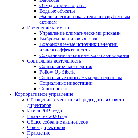
Отходы производства
Водные объекты
Экологические показатели по зарубежным
активам
Изменение климата
Управление климатическими рисками
Выбросы парниковых газов
Возобновляемые источники энергии
и энергоэффективность
Сохранение биологического разнообразия
Социальная деятельность
Социальное партнерство
Follow Up Siberia
Социальные программы для персонала
Социальные инвестиции
Спонсорство
Корпоративное управление
Обращение заместителя Председателя Совета
директоров
Итоги 2019 года
Планы на 2020 год
Общее собрание акционеров
Совет директоров
Правление