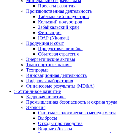
Минерально-сырьевая база
Проекты развития
Производственная деятельность
Таймырский полуостров
Кольский полуостров
Забайкальский край
Финляндия
ЮАР (Nkomati)
Продукция и сбыт
Продуктовая линейка
Сбытовая стратегия
Энергетические активы
Транспортные активы
Техпрорыв
Инновационная деятельность
Цифровая лаборатория
Финансовые результаты (MD&A)
5
Устойчивое развитие
Кадровая политика
Промышленная безопасность и охрана труда
Экология
Система экологического менеджмента
Выбросы
Отходы производства
Водные объекты