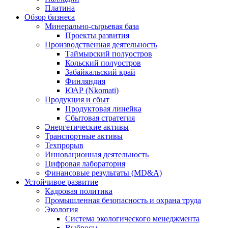
Платина
Обзор бизнеса
Минерально-сырьевая база
Проекты развития
Производственная деятельность
Таймырский полуостров
Кольский полуостров
Забайкальский край
Финляндия
ЮАР (Nkomati)
Продукция и сбыт
Продуктовая линейка
Сбытовая стратегия
Энергетические активы
Транспортные активы
Техпрорыв
Инновационная деятельность
Цифровая лаборатория
Финансовые результаты (MD&A)
Устойчивое развитие
Кадровая политика
Промышленная безопасность и охрана труда
Экология
Система экологического менеджмента
Выбросы