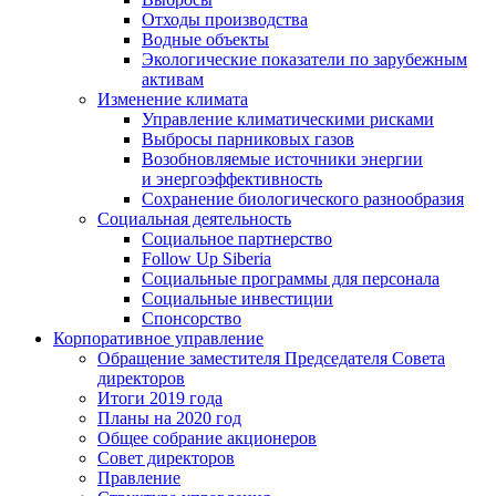
Отходы производства
Водные объекты
Экологические показатели по зарубежным
активам
Изменение климата
Управление климатическими рисками
Выбросы парниковых газов
Возобновляемые источники энергии
и энергоэффективность
Сохранение биологического разнообразия
Социальная деятельность
Социальное партнерство
Follow Up Siberia
Социальные программы для персонала
Социальные инвестиции
Спонсорство
Корпоративное управление
Обращение заместителя Председателя Совета
директоров
Итоги 2019 года
Планы на 2020 год
Общее собрание акционеров
Совет директоров
Правление