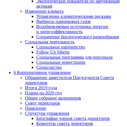
Экологические показатели по зарубежным
активам
Изменение климата
Управление климатическими рисками
Выбросы парниковых газов
Возобновляемые источники энергии
и энергоэффективность
Сохранение биологического разнообразия
Социальная деятельность
Социальное партнерство
Follow Up Siberia
Социальные программы для персонала
Социальные инвестиции
Спонсорство
6
Корпоративное управление
Обращение заместителя Председателя Совета
директоров
Итоги 2019 года
Планы на 2020 год
Общее собрание акционеров
Совет директоров
Правление
Структура управления
Биографии членов совета директоров
Комитеты совета директоров