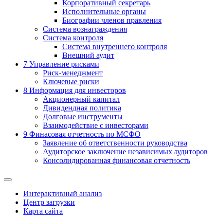
Корпоративный секретарь
Исполнительные органы
Биографии членов правления
Система вознаграждения
Система контроля
Система внутреннего контроля
Внешний аудит
7
Управление рисками
Риск-менеджмент
Ключевые риски
8
Информация для инвесторов
Акционерный капитал
Дивидендная политика
Долговые инструменты
Взаимодействие с инвеcторами
9
Финасовая отчетность по МСФО
Заявление об ответственности руководства
Аудиторское заключение независимых аудиторов
Консолидированная финансовая отчетность
Интерактивный анализ
Центр загрузки
Карта сайта