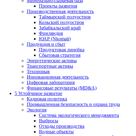
Минерально-сырьевая база
Проекты развития
Производственная деятельность
Таймырский полуостров
Кольский полуостров
Забайкальский край
Финляндия
ЮАР (Nkomati)
Продукция и сбыт
Продуктовая линейка
Сбытовая стратегия
Энергетические активы
Транспортные активы
Техпрорыв
Инновационная деятельность
Цифровая лаборатория
Финансовые результаты (MD&A)
5
Устойчивое развитие
Кадровая политика
Промышленная безопасность и охрана труда
Экология
Система экологического менеджмента
Выбросы
Отходы производства
Водные объекты