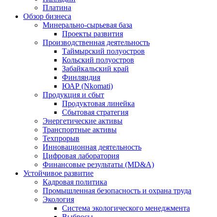
Платина
Обзор бизнеса
Минерально-сырьевая база
Проекты развития
Производственная деятельность
Таймырский полуостров
Кольский полуостров
Забайкальский край
Финляндия
ЮАР (Nkomati)
Продукция и сбыт
Продуктовая линейка
Сбытовая стратегия
Энергетические активы
Транспортные активы
Техпрорыв
Инновационная деятельность
Цифровая лаборатория
Финансовые результаты (MD&A)
Устойчивое развитие
Кадровая политика
Промышленная безопасность и охрана труда
Экология
Система экологического менеджмента
Выбросы