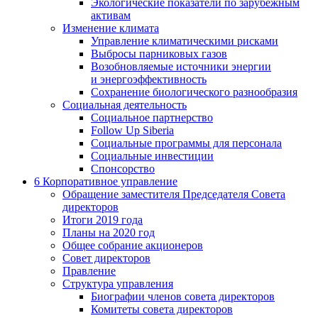
Экологические показатели по зарубежным
активам
Изменение климата
Управление климатическими рисками
Выбросы парниковых газов
Возобновляемые источники энергии
и энергоэффективность
Сохранение биологического разнообразия
Социальная деятельность
Социальное партнерство
Follow Up Siberia
Социальные программы для персонала
Социальные инвестиции
Спонсорство
6
Корпоративное управление
Обращение заместителя Председателя Совета
директоров
Итоги 2019 года
Планы на 2020 год
Общее собрание акционеров
Совет директоров
Правление
Структура управления
Биографии членов совета директоров
Комитеты совета директоров