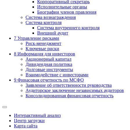
Корпоративный секретарь
Исполнительные органы
Биографии членов правления
Система вознаграждения
Система контроля
Система внутреннего контроля
Внешний аудит
7
Управление рисками
Риск-менеджмент
Ключевые риски
8
Информация для инвесторов
Акционерный капитал
Дивидендная политика
Долговые инструменты
Взаимодействие с инвеcторами
9
Финасовая отчетность по МСФО
Заявление об ответственности руководства
Аудиторское заключение независимых аудиторов
Консолидированная финансовая отчетность
Интерактивный анализ
Центр загрузки
Карта сайта