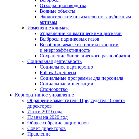
Отходы производства
Водные объекты
Экологические показатели по зарубежным
активам
Изменение климата
Управление климатическими рисками
Выбросы парниковых газов
Возобновляемые источники энергии
и энергоэффективность
Сохранение биологического разнообразия
Социальная деятельность
Социальное партнерство
Follow Up Siberia
Социальные программы для персонала
Социальные инвестиции
Спонсорство
Корпоративное управление
Обращение заместителя Председателя Совета
директоров
Итоги 2019 года
Планы на 2020 год
Общее собрание акционеров
Совет директоров
Правление