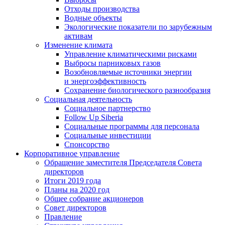
Отходы производства
Водные объекты
Экологические показатели по зарубежным
активам
Изменение климата
Управление климатическими рисками
Выбросы парниковых газов
Возобновляемые источники энергии
и энергоэффективность
Сохранение биологического разнообразия
Социальная деятельность
Социальное партнерство
Follow Up Siberia
Социальные программы для персонала
Социальные инвестиции
Спонсорство
Корпоративное управление
Обращение заместителя Председателя Совета
директоров
Итоги 2019 года
Планы на 2020 год
Общее собрание акционеров
Совет директоров
Правление