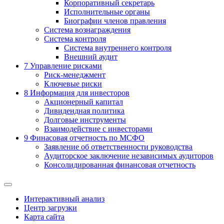
Корпоративный секретарь
Исполнительные органы
Биографии членов правления
Система вознаграждения
Система контроля
Система внутреннего контроля
Внешний аудит
7
Управление рисками
Риск-менеджмент
Ключевые риски
8
Информация для инвесторов
Акционерный капитал
Дивидендная политика
Долговые инструменты
Взаимодействие с инвеcторами
9
Финасовая отчетность по МСФО
Заявление об ответственности руководства
Аудиторское заключение независимых аудиторов
Консолидированная финансовая отчетность
Интерактивный анализ
Центр загрузки
Карта сайта