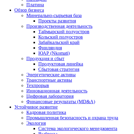
Платина
Обзор бизнеса
Минерально-сырьевая база
Проекты развития
Производственная деятельность
Таймырский полуостров
Кольский полуостров
Забайкальский край
Финляндия
ЮАР (Nkomati)
Продукция и сбыт
Продуктовая линейка
Сбытовая стратегия
Энергетические активы
Транспортные активы
Техпрорыв
Инновационная деятельность
Цифровая лаборатория
Финансовые результаты (MD&A)
Устойчивое развитие
Кадровая политика
Промышленная безопасность и охрана труда
Экология
Система экологического менеджмента
Выбросы