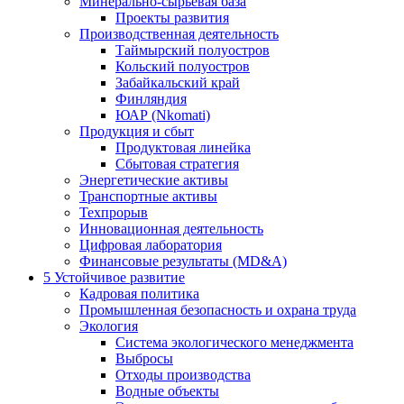
Минерально-сырьевая база
Проекты развития
Производственная деятельность
Таймырский полуостров
Кольский полуостров
Забайкальский край
Финляндия
ЮАР (Nkomati)
Продукция и сбыт
Продуктовая линейка
Сбытовая стратегия
Энергетические активы
Транспортные активы
Техпрорыв
Инновационная деятельность
Цифровая лаборатория
Финансовые результаты (MD&A)
5
Устойчивое развитие
Кадровая политика
Промышленная безопасность и охрана труда
Экология
Система экологического менеджмента
Выбросы
Отходы производства
Водные объекты