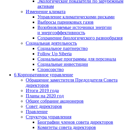
Экологические показатели по зарубежным
активам
Изменение климата
Управление климатическими рисками
Выбросы парниковых газов
Возобновляемые источники энергии
и энергоэффективность
Сохранение биологического разнообразия
Социальная деятельность
Социальное партнерство
Follow Up Siberia
Социальные программы для персонала
Социальные инвестиции
Спонсорство
6
Корпоративное управление
Обращение заместителя Председателя Совета
директоров
Итоги 2019 года
Планы на 2020 год
Общее собрание акционеров
Совет директоров
Правление
Структура управления
Биографии членов совета директоров
Комитеты совета директоров