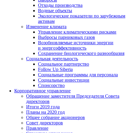
Отходы производства
Водные объекты
Экологические показатели по зарубежным
активам
Изменение климата
Управление климатическими рисками
Выбросы парниковых газов
Возобновляемые источники энергии
и энергоэффективность
Сохранение биологического разнообразия
Социальная деятельность
Социальное партнерство
Follow Up Siberia
Социальные программы для персонала
Социальные инвестиции
Спонсорство
Корпоративное управление
Обращение заместителя Председателя Совета
директоров
Итоги 2019 года
Планы на 2020 год
Общее собрание акционеров
Совет директоров
Правление