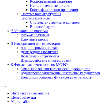
Корпоративный секретарь
Исполнительные органы
Биографии членов правления
Система вознаграждения
Система контроля
Система внутреннего контроля
Внешний аудит
7
Управление рисками
Риск-менеджмент
Ключевые риски
8
Информация для инвесторов
Акционерный капитал
Дивидендная политика
Долговые инструменты
Взаимодействие с инвеcторами
9
Финасовая отчетность по МСФО
Заявление об ответственности руководства
Аудиторское заключение независимых аудиторов
Консолидированная финансовая отчетность
Интерактивный анализ
Центр загрузки
Карта сайта