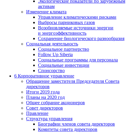
Экологические показатели по зарубежным
активам
Изменение климата
Управление климатическими рисками
Выбросы парниковых газов
Возобновляемые источники энергии
и энергоэффективность
Сохранение биологического разнообразия
Социальная деятельность
Социальное партнерство
Follow Up Siberia
Социальные программы для персонала
Социальные инвестиции
Спонсорство
6
Корпоративное управление
Обращение заместителя Председателя Совета
директоров
Итоги 2019 года
Планы на 2020 год
Общее собрание акционеров
Совет директоров
Правление
Структура управления
Биографии членов совета директоров
Комитеты совета директоров