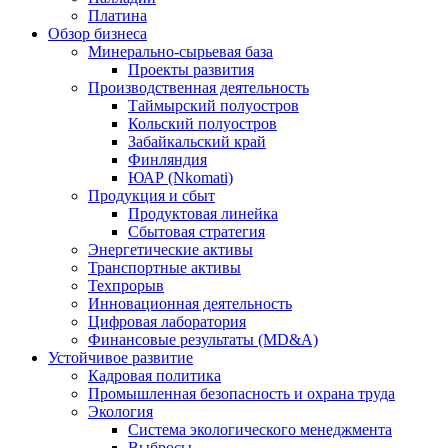
Платина
Обзор бизнеса
Минерально-сырьевая база
Проекты развития
Производственная деятельность
Таймырский полуостров
Кольский полуостров
Забайкальский край
Финляндия
ЮАР (Nkomati)
Продукция и сбыт
Продуктовая линейка
Сбытовая стратегия
Энергетические активы
Транспортные активы
Техпрорыв
Инновационная деятельность
Цифровая лаборатория
Финансовые результаты (MD&A)
Устойчивое развитие
Кадровая политика
Промышленная безопасность и охрана труда
Экология
Система экологического менеджмента
Выбросы