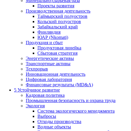
Минерально-сырьевая база
Проекты развития
Производственная деятельность
Таймырский полуостров
Кольский полуостров
Забайкальский край
Финляндия
ЮАР (Nkomati)
Продукция и сбыт
Продуктовая линейка
Сбытовая стратегия
Энергетические активы
Транспортные активы
Техпрорыв
Инновационная деятельность
Цифровая лаборатория
Финансовые результаты (MD&A)
5
Устойчивое развитие
Кадровая политика
Промышленная безопасность и охрана труда
Экология
Система экологического менеджмента
Выбросы
Отходы производства
Водные объекты