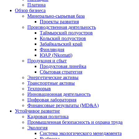
Платина
Обзор бизнеса
Минерально-сырьевая база
Проекты развития
Производственная деятельность
Таймырский полуостров
Кольский полуостров
Забайкальский край
Финляндия
ЮАР (Nkomati)
Продукция и сбыт
Продуктовая линейка
Сбытовая стратегия
Энергетические активы
Транспортные активы
Техпрорыв
Инновационная деятельность
Цифровая лаборатория
Финансовые результаты (MD&A)
Устойчивое развитие
Кадровая политика
Промышленная безопасность и охрана труда
Экология
Система экологического менеджмента
Выбросы