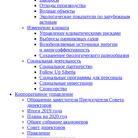
Отходы производства
Водные объекты
Экологические показатели по зарубежным
активам
Изменение климата
Управление климатическими рисками
Выбросы парниковых газов
Возобновляемые источники энергии
и энергоэффективность
Сохранение биологического разнообразия
Социальная деятельность
Социальное партнерство
Follow Up Siberia
Социальные программы для персонала
Социальные инвестиции
Спонсорство
Корпоративное управление
Обращение заместителя Председателя Совета
директоров
Итоги 2019 года
Планы на 2020 год
Общее собрание акционеров
Совет директоров
Правление