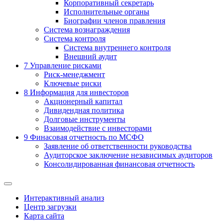
Корпоративный секретарь
Исполнительные органы
Биографии членов правления
Система вознаграждения
Система контроля
Система внутреннего контроля
Внешний аудит
7
Управление рисками
Риск-менеджмент
Ключевые риски
8
Информация для инвесторов
Акционерный капитал
Дивидендная политика
Долговые инструменты
Взаимодействие с инвеcторами
9
Финасовая отчетность по МСФО
Заявление об ответственности руководства
Аудиторское заключение независимых аудиторов
Консолидированная финансовая отчетность
Интерактивный анализ
Центр загрузки
Карта сайта