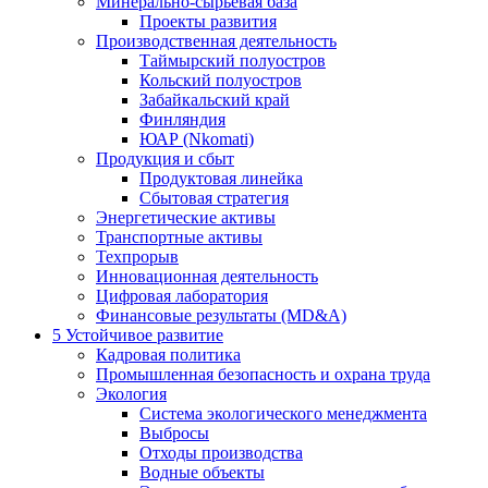
Минерально-сырьевая база
Проекты развития
Производственная деятельность
Таймырский полуостров
Кольский полуостров
Забайкальский край
Финляндия
ЮАР (Nkomati)
Продукция и сбыт
Продуктовая линейка
Сбытовая стратегия
Энергетические активы
Транспортные активы
Техпрорыв
Инновационная деятельность
Цифровая лаборатория
Финансовые результаты (MD&A)
5
Устойчивое развитие
Кадровая политика
Промышленная безопасность и охрана труда
Экология
Система экологического менеджмента
Выбросы
Отходы производства
Водные объекты