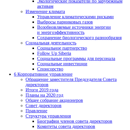
Экологические показатели по зарубежным
активам
Изменение климата
Управление климатическими рисками
Выбросы парниковых газов
Возобновляемые источники энергии
и энергоэффективность
Сохранение биологического разнообразия
Социальная деятельность
Социальное партнерство
Follow Up Siberia
Социальные программы для персонала
Социальные инвестиции
Спонсорство
6
Корпоративное управление
Обращение заместителя Председателя Совета
директоров
Итоги 2019 года
Планы на 2020 год
Общее собрание акционеров
Совет директоров
Правление
Структура управления
Биографии членов совета директоров
Комитеты совета директоров