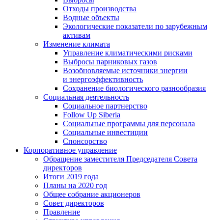
Отходы производства
Водные объекты
Экологические показатели по зарубежным
активам
Изменение климата
Управление климатическими рисками
Выбросы парниковых газов
Возобновляемые источники энергии
и энергоэффективность
Сохранение биологического разнообразия
Социальная деятельность
Социальное партнерство
Follow Up Siberia
Социальные программы для персонала
Социальные инвестиции
Спонсорство
Корпоративное управление
Обращение заместителя Председателя Совета
директоров
Итоги 2019 года
Планы на 2020 год
Общее собрание акционеров
Совет директоров
Правление