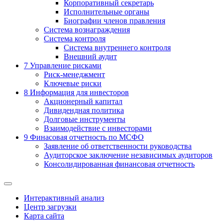
Корпоративный секретарь
Исполнительные органы
Биографии членов правления
Система вознаграждения
Система контроля
Система внутреннего контроля
Внешний аудит
7
Управление рисками
Риск-менеджмент
Ключевые риски
8
Информация для инвесторов
Акционерный капитал
Дивидендная политика
Долговые инструменты
Взаимодействие с инвеcторами
9
Финасовая отчетность по МСФО
Заявление об ответственности руководства
Аудиторское заключение независимых аудиторов
Консолидированная финансовая отчетность
Интерактивный анализ
Центр загрузки
Карта сайта