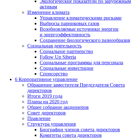
Экологические показатели по зарубежным
активам
Изменение климата
Управление климатическими рисками
Выбросы парниковых газов
Возобновляемые источники энергии
и энергоэффективность
Сохранение биологического разнообразия
Социальная деятельность
Социальное партнерство
Follow Up Siberia
Социальные программы для персонала
Социальные инвестиции
Спонсорство
6
Корпоративное управление
Обращение заместителя Председателя Совета
директоров
Итоги 2019 года
Планы на 2020 год
Общее собрание акционеров
Совет директоров
Правление
Структура управления
Биографии членов совета директоров
Комитеты совета директоров