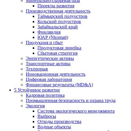
Минерально-сырьевая база
Проекты развития
Производственная деятельность
Таймырский полуостров
Кольский полуостров
Забайкальский край
Финляндия
ЮАР (Nkomati)
Продукция и сбыт
Продуктовая линейка
Сбытовая стратегия
Энергетические активы
Транспортные активы
Техпрорыв
Инновационная деятельность
Цифровая лаборатория
Финансовые результаты (MD&A)
5
Устойчивое развитие
Кадровая политика
Промышленная безопасность и охрана труда
Экология
Система экологического менеджмента
Выбросы
Отходы производства
Водные объекты