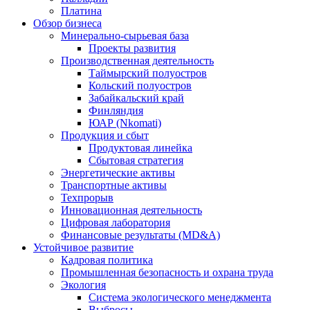
Платина
Обзор бизнеса
Минерально-сырьевая база
Проекты развития
Производственная деятельность
Таймырский полуостров
Кольский полуостров
Забайкальский край
Финляндия
ЮАР (Nkomati)
Продукция и сбыт
Продуктовая линейка
Сбытовая стратегия
Энергетические активы
Транспортные активы
Техпрорыв
Инновационная деятельность
Цифровая лаборатория
Финансовые результаты (MD&A)
Устойчивое развитие
Кадровая политика
Промышленная безопасность и охрана труда
Экология
Система экологического менеджмента
Выбросы