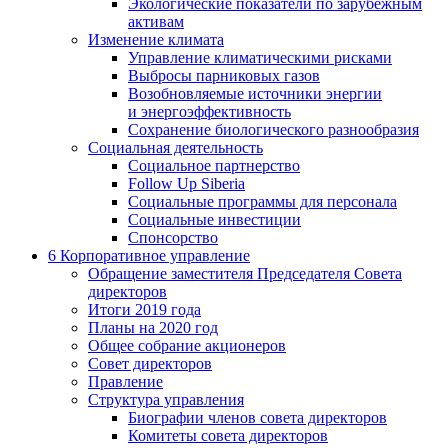
Экологические показатели по зарубежным
активам
Изменение климата
Управление климатическими рисками
Выбросы парниковых газов
Возобновляемые источники энергии
и энергоэффективность
Сохранение биологического разнообразия
Социальная деятельность
Социальное партнерство
Follow Up Siberia
Социальные программы для персонала
Социальные инвестиции
Спонсорство
6
Корпоративное управление
Обращение заместителя Председателя Совета
директоров
Итоги 2019 года
Планы на 2020 год
Общее собрание акционеров
Совет директоров
Правление
Структура управления
Биографии членов совета директоров
Комитеты совета директоров