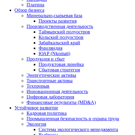
Платина
Обзор бизнеса
Минерально-сырьевая база
Проекты развития
Производственная деятельность
Таймырский полуостров
Кольский полуостров
Забайкальский край
Финляндия
ЮАР (Nkomati)
Продукция и сбыт
Продуктовая линейка
Сбытовая стратегия
Энергетические активы
Транспортные активы
Техпрорыв
Инновационная деятельность
Цифровая лаборатория
Финансовые результаты (MD&A)
Устойчивое развитие
Кадровая политика
Промышленная безопасность и охрана труда
Экология
Система экологического менеджмента
Выбросы