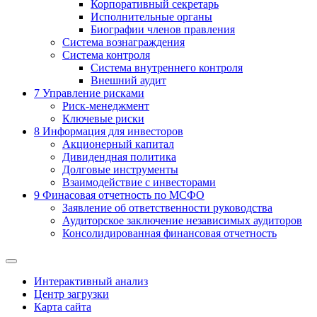
Корпоративный секретарь
Исполнительные органы
Биографии членов правления
Система вознаграждения
Система контроля
Система внутреннего контроля
Внешний аудит
7
Управление рисками
Риск-менеджмент
Ключевые риски
8
Информация для инвесторов
Акционерный капитал
Дивидендная политика
Долговые инструменты
Взаимодействие с инвеcторами
9
Финасовая отчетность по МСФО
Заявление об ответственности руководства
Аудиторское заключение независимых аудиторов
Консолидированная финансовая отчетность
Интерактивный анализ
Центр загрузки
Карта сайта