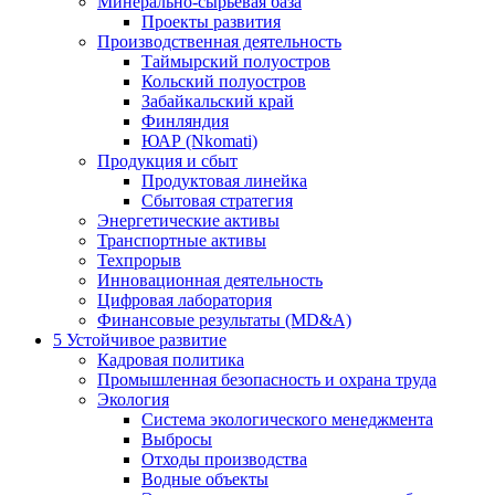
Минерально-сырьевая база
Проекты развития
Производственная деятельность
Таймырский полуостров
Кольский полуостров
Забайкальский край
Финляндия
ЮАР (Nkomati)
Продукция и сбыт
Продуктовая линейка
Сбытовая стратегия
Энергетические активы
Транспортные активы
Техпрорыв
Инновационная деятельность
Цифровая лаборатория
Финансовые результаты (MD&A)
5
Устойчивое развитие
Кадровая политика
Промышленная безопасность и охрана труда
Экология
Система экологического менеджмента
Выбросы
Отходы производства
Водные объекты