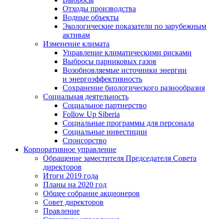
Отходы производства
Водные объекты
Экологические показатели по зарубежным
активам
Изменение климата
Управление климатическими рисками
Выбросы парниковых газов
Возобновляемые источники энергии
и энергоэффективность
Сохранение биологического разнообразия
Социальная деятельность
Социальное партнерство
Follow Up Siberia
Социальные программы для персонала
Социальные инвестиции
Спонсорство
Корпоративное управление
Обращение заместителя Председателя Совета
директоров
Итоги 2019 года
Планы на 2020 год
Общее собрание акционеров
Совет директоров
Правление