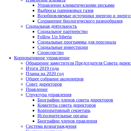
Управление климатическими рисками
Выбросы парниковых газов
Возобновляемые источники энергии и энерго
Сохранение биологического разнообразия
Социальная деятельность
Социальное партнерство
Follow Up Siberia
Социальные программы для персонала
Социальные инвестиции
Спонсорство
Корпоративное управление
Обращение заместителя Председателя Совета дирек
Итоги 2019 года
Планы на 2020 год
Общее собрание акционеров
Совет директоров
Правление
Структура управления
Биографии членов совета директоров
Комитеты совета директоров
Корпоративный секретарь
Исполнительные органы
Биографии членов правления
Система вознаграждения