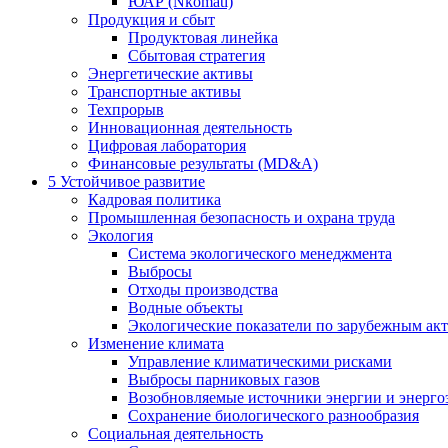
ЮАР (Nkomati)
Продукция и сбыт
Продуктовая линейка
Сбытовая стратегия
Энергетические активы
Транспортные активы
Техпрорыв
Инновационная деятельность
Цифровая лаборатория
Финансовые результаты (MD&A)
5
Устойчивое развитие
Кадровая политика
Промышленная безопасность и охрана труда
Экология
Система экологического менеджмента
Выбросы
Отходы производства
Водные объекты
Экологические показатели по зарубежным ак
Изменение климата
Управление климатическими рисками
Выбросы парниковых газов
Возобновляемые источники энергии и энерго
Сохранение биологического разнообразия
Социальная деятельность