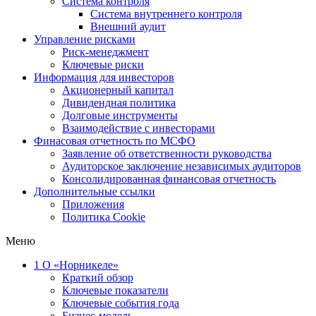
Система контроля
Система внутреннего контроля
Внешний аудит
Управление рисками
Риск-менеджмент
Ключевые риски
Информация для инвесторов
Акционерный капитал
Дивидендная политика
Долговые инструменты
Взаимодействие с инвеcторами
Финасовая отчетность по МСФО
Заявление об ответственности руководства
Аудиторское заключение независимых аудиторов
Консолидированная финансовая отчетность
Дополнительные ссылки
Приложения
Политика Cookie
Меню
1
О «Норникеле»
Краткий обзор
Ключевые показатели
Ключевые события года
Бизнес-модель