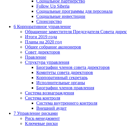
Социальное партнерство
Follow Up Siberia
Социальные программы для персонала
Социальные инвестиции
Спонсорство
6
Корпоративное управление
Обращение заместителя Председателя Совета дирек
Итоги 2019 года
Планы на 2020 год
Общее собрание акционеров
Совет директоров
Правление
Структура управления
Биографии членов совета директоров
Комитеты совета директоров
Корпоративный секретарь
Исполнительные органы
Биографии членов правления
Система вознаграждения
Система контроля
Система внутреннего контроля
Внешний аудит
7
Управление рисками
Риск-менеджмент
Ключевые риски