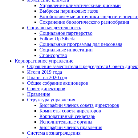
Управление климатическими рисками
Выбросы парниковых газов
Возобновляемые источники энергии и энерго
Сохранение биологического разнообразия
Социальная деятельность
Социальное партнерство
Follow Up Siberia
Социальные программы для персонала
Социальные инвестиции
Спонсорство
Корпоративное управление
Обращение заместителя Председателя Совета дирек
Итоги 2019 года
Планы на 2020 год
Общее собрание акционеров
Совет директоров
Правление
Структура управления
Биографии членов совета директоров
Комитеты совета директоров
Корпоративный секретарь
Исполнительные органы
Биографии членов правления
Система вознаграждения