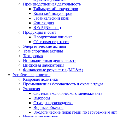
Производственная деятельность
Таймырский полуостров
Кольский полуостров
Забайкальский край
Финляндия
ЮАР (Nkomati)
Продукция и сбыт
Продуктовая линейка
Сбытовая стратегия
Энергетические активы
Транспортные активы
Техпрорыв
Инновационная деятельность
Цифровая лаборатория
Финансовые результаты (MD&A)
Устойчивое развитие
Кадровая политика
Промышленная безопасность и охрана труда
Экология
Система экологического менеджмента
Выбросы
Отходы производства
Водные объекты
Экологические показатели по зарубежным ак
Изменение климата