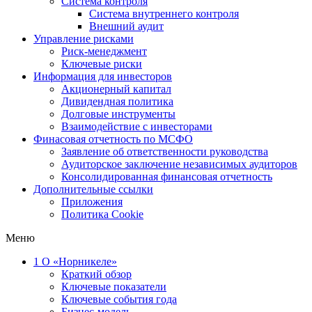
Система контроля
Система внутреннего контроля
Внешний аудит
Управление рисками
Риск-менеджмент
Ключевые риски
Информация для инвесторов
Акционерный капитал
Дивидендная политика
Долговые инструменты
Взаимодействие с инвеcторами
Финасовая отчетность по МСФО
Заявление об ответственности руководства
Аудиторское заключение независимых аудиторов
Консолидированная финансовая отчетность
Дополнительные ссылки
Приложения
Политика Cookie
Меню
1
О «Норникеле»
Краткий обзор
Ключевые показатели
Ключевые события года
Бизнес-модель