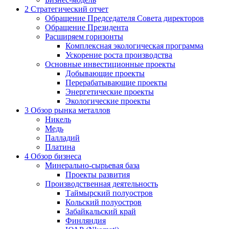
2
Стратегический отчет
Обращение Председателя Совета директоров
Обращение Президента
Расширяем горизонты
Комплексная экологическая программа
Ускорение роста производства
Основные инвестиционные проекты
Добывающие проекты
Перерабатывающие проекты
Энергетические проекты
Экологические проекты
3
Обзор рынка металлов
Никель
Медь
Палладий
Платина
4
Обзор бизнеса
Минерально-сырьевая база
Проекты развития
Производственная деятельность
Таймырский полуостров
Кольский полуостров
Забайкальский край
Финляндия