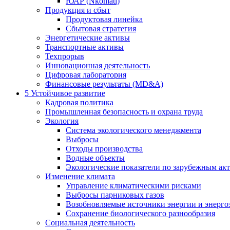
ЮАР (Nkomati)
Продукция и сбыт
Продуктовая линейка
Сбытовая стратегия
Энергетические активы
Транспортные активы
Техпрорыв
Инновационная деятельность
Цифровая лаборатория
Финансовые результаты (MD&A)
5
Устойчивое развитие
Кадровая политика
Промышленная безопасность и охрана труда
Экология
Система экологического менеджмента
Выбросы
Отходы производства
Водные объекты
Экологические показатели по зарубежным ак
Изменение климата
Управление климатическими рисками
Выбросы парниковых газов
Возобновляемые источники энергии и энерго
Сохранение биологического разнообразия
Социальная деятельность