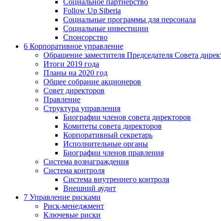
Социальное партнерство
Follow Up Siberia
Социальные программы для персонала
Социальные инвестиции
Спонсорство
6
Корпоративное управление
Обращение заместителя Председателя Совета дирек
Итоги 2019 года
Планы на 2020 год
Общее собрание акционеров
Совет директоров
Правление
Структура управления
Биографии членов совета директоров
Комитеты совета директоров
Корпоративный секретарь
Исполнительные органы
Биографии членов правления
Система вознаграждения
Система контроля
Система внутреннего контроля
Внешний аудит
7
Управление рисками
Риск-менеджмент
Ключевые риски