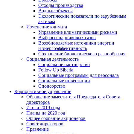
Отходы производства
Водные объекты
Экологические показатели по зарубежным
активам
Изменение климата
Управление климатическими рисками
Выбросы парниковых газов
Возобновляемые источники энергии
и энергоэффективность
Сохранение биологического разнообразия
Социальная деятельность
Социальное партнерство
Follow Up Siberia
Социальные программы для персонала
Социальные инвестиции
Спонсорство
Корпоративное управление
Обращение заместителя Председателя Совета
директоров
Итоги 2019 года
Планы на 2020 год
Общее собрание акционеров
Совет директоров
Правление