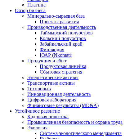
Платина
Обзор бизнеса
Минерально-сырьевая база
Проекты развития
Производственная деятельность
Таймырский полуостров
Кольский полуостров
Забайкальский край
Финляндия
ЮАР (Nkomati)
Продукция и сбыт
Продуктовая линейка
Сбытовая стратегия
Энергетические активы
Транспортные активы
Техпрорыв
Инновационная деятельность
Цифровая лаборатория
Финансовые результаты (MD&A)
Устойчивое развитие
Кадровая политика
Промышленная безопасность и охрана труда
Экология
Система экологического менеджмента
Выбросы