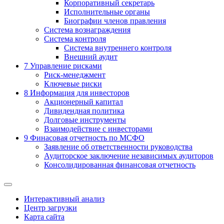
Корпоративный секретарь
Исполнительные органы
Биографии членов правления
Система вознаграждения
Система контроля
Система внутреннего контроля
Внешний аудит
7
Управление рисками
Риск-менеджмент
Ключевые риски
8
Информация для инвесторов
Акционерный капитал
Дивидендная политика
Долговые инструменты
Взаимодействие с инвеcторами
9
Финасовая отчетность по МСФО
Заявление об ответственности руководства
Аудиторское заключение независимых аудиторов
Консолидированная финансовая отчетность
Интерактивный анализ
Центр загрузки
Карта сайта