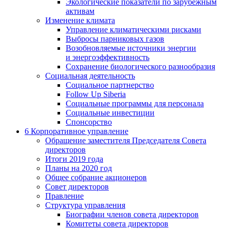
Экологические показатели по зарубежным
активам
Изменение климата
Управление климатическими рисками
Выбросы парниковых газов
Возобновляемые источники энергии
и энергоэффективность
Сохранение биологического разнообразия
Социальная деятельность
Социальное партнерство
Follow Up Siberia
Социальные программы для персонала
Социальные инвестиции
Спонсорство
6
Корпоративное управление
Обращение заместителя Председателя Совета
директоров
Итоги 2019 года
Планы на 2020 год
Общее собрание акционеров
Совет директоров
Правление
Структура управления
Биографии членов совета директоров
Комитеты совета директоров