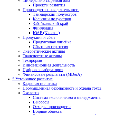
Минерально-сырьевая база
Проекты развития
Производственная деятельность
Таймырский полуостров
Кольский полуостров
Забайкальский край
Финляндия
ЮАР (Nkomati)
Продукция и сбыт
Продуктовая линейка
Сбытовая стратегия
Энергетические активы
Транспортные активы
Техпрорыв
Инновационная деятельность
Цифровая лаборатория
Финансовые результаты (MD&A)
5
Устойчивое развитие
Кадровая политика
Промышленная безопасность и охрана труда
Экология
Система экологического менеджмента
Выбросы
Отходы производства
Водные объекты