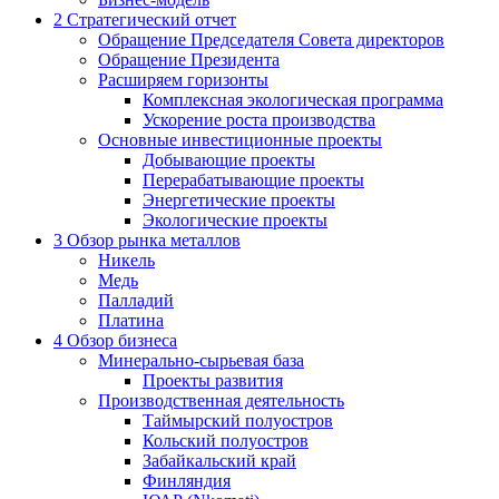
2
Стратегический отчет
Обращение Председателя Совета директоров
Обращение Президента
Расширяем горизонты
Комплексная экологическая программа
Ускорение роста производства
Основные инвестиционные проекты
Добывающие проекты
Перерабатывающие проекты
Энергетические проекты
Экологические проекты
3
Обзор рынка металлов
Никель
Медь
Палладий
Платина
4
Обзор бизнеса
Минерально-сырьевая база
Проекты развития
Производственная деятельность
Таймырский полуостров
Кольский полуостров
Забайкальский край
Финляндия