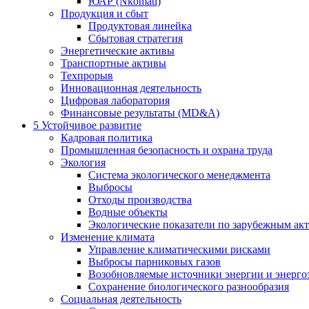
ЮАР (Nkomati)
Продукция и сбыт
Продуктовая линейка
Сбытовая стратегия
Энергетические активы
Транспортные активы
Техпрорыв
Инновационная деятельность
Цифровая лаборатория
Финансовые результаты (MD&A)
5
Устойчивое развитие
Кадровая политика
Промышленная безопасность и охрана труда
Экология
Система экологического менеджмента
Выбросы
Отходы производства
Водные объекты
Экологические показатели по зарубежным ак
Изменение климата
Управление климатическими рисками
Выбросы парниковых газов
Возобновляемые источники энергии и энерго
Сохранение биологического разнообразия
Социальная деятельность