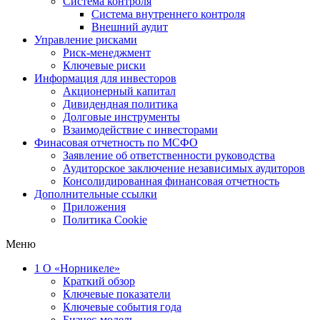
Система контроля
Система внутреннего контроля
Внешний аудит
Управление рисками
Риск-менеджмент
Ключевые риски
Информация для инвесторов
Акционерный капитал
Дивидендная политика
Долговые инструменты
Взаимодействие с инвеcторами
Финасовая отчетность по МСФО
Заявление об ответственности руководства
Аудиторское заключение независимых аудиторов
Консолидированная финансовая отчетность
Дополнительные ссылки
Приложения
Политика Cookie
Меню
1
О «Норникеле»
Краткий обзор
Ключевые показатели
Ключевые события года
Бизнес-модель