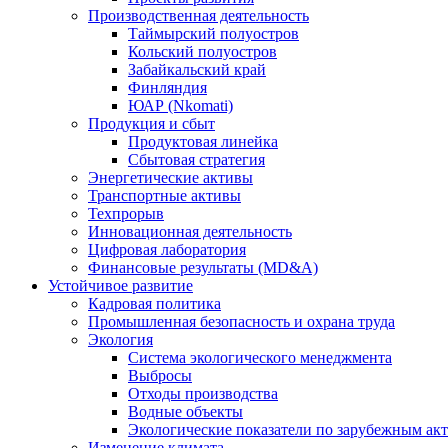
Производственная деятельность
Таймырский полуостров
Кольский полуостров
Забайкальский край
Финляндия
ЮАР (Nkomati)
Продукция и сбыт
Продуктовая линейка
Сбытовая стратегия
Энергетические активы
Транспортные активы
Техпрорыв
Инновационная деятельность
Цифровая лаборатория
Финансовые результаты (MD&A)
Устойчивое развитие
Кадровая политика
Промышленная безопасность и охрана труда
Экология
Система экологического менеджмента
Выбросы
Отходы производства
Водные объекты
Экологические показатели по зарубежным ак
Изменение климата