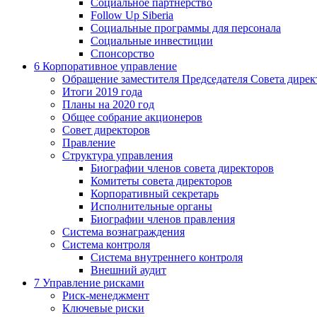
Социальное партнерство
Follow Up Siberia
Социальные программы для персонала
Социальные инвестиции
Спонсорство
6
Корпоративное управление
Обращение заместителя Председателя Совета дирек
Итоги 2019 года
Планы на 2020 год
Общее собрание акционеров
Совет директоров
Правление
Структура управления
Биографии членов совета директоров
Комитеты совета директоров
Корпоративный секретарь
Исполнительные органы
Биографии членов правления
Система вознаграждения
Система контроля
Система внутреннего контроля
Внешний аудит
7
Управление рисками
Риск-менеджмент
Ключевые риски