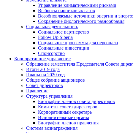
Управление климатическими рисками
Выбросы парниковых газов
Возобновляемые источники энергии и энерго
Сохранение биологического разнообразия
Социальная деятельность
Социальное партнерство
Follow Up Siberia
Социальные программы для персонала
Социальные инвестиции
Спонсорство
Корпоративное управление
Обращение заместителя Председателя Совета дирек
Итоги 2019 года
Планы на 2020 год
Общее собрание акционеров
Совет директоров
Правление
Структура управления
Биографии членов совета директоров
Комитеты совета директоров
Корпоративный секретарь
Исполнительные органы
Биографии членов правления
Система вознаграждения