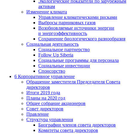
Экологические показатели по зарубежным
активам
Изменение климата
Управление климатическими рисками
Выбросы парниковых газов
Возобновляемые источники энергии
и энергоэффективность
Сохранение биологического разнообразия
Социальная деятельность
Социальное партнерство
Follow Up Siberia
Социальные программы для персонала
Социальные инвестиции
Спонсорство
6
Корпоративное управление
Обращение заместителя Председателя Совета
директоров
Итоги 2019 года
Планы на 2020 год
Общее собрание акционеров
Совет директоров
Правление
Структура управления
Биографии членов совета директоров
Комитеты совета директоров