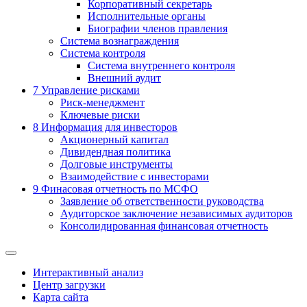
Корпоративный секретарь
Исполнительные органы
Биографии членов правления
Система вознаграждения
Система контроля
Система внутреннего контроля
Внешний аудит
7
Управление рисками
Риск-менеджмент
Ключевые риски
8
Информация для инвесторов
Акционерный капитал
Дивидендная политика
Долговые инструменты
Взаимодействие с инвеcторами
9
Финасовая отчетность по МСФО
Заявление об ответственности руководства
Аудиторское заключение независимых аудиторов
Консолидированная финансовая отчетность
Интерактивный анализ
Центр загрузки
Карта сайта