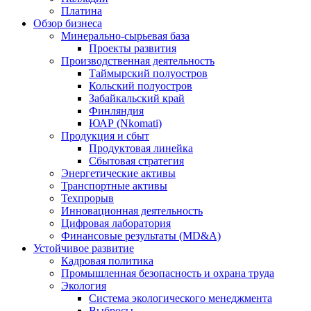
Платина
Обзор бизнеса
Минерально-сырьевая база
Проекты развития
Производственная деятельность
Таймырский полуостров
Кольский полуостров
Забайкальский край
Финляндия
ЮАР (Nkomati)
Продукция и сбыт
Продуктовая линейка
Сбытовая стратегия
Энергетические активы
Транспортные активы
Техпрорыв
Инновационная деятельность
Цифровая лаборатория
Финансовые результаты (MD&A)
Устойчивое развитие
Кадровая политика
Промышленная безопасность и охрана труда
Экология
Система экологического менеджмента
Выбросы