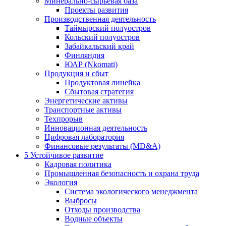
Минерально-сырьевая база
Проекты развития
Производственная деятельность
Таймырский полуостров
Кольский полуостров
Забайкальский край
Финляндия
ЮАР (Nkomati)
Продукция и сбыт
Продуктовая линейка
Сбытовая стратегия
Энергетические активы
Транспортные активы
Техпрорыв
Инновационная деятельность
Цифровая лаборатория
Финансовые результаты (MD&A)
5
Устойчивое развитие
Кадровая политика
Промышленная безопасность и охрана труда
Экология
Система экологического менеджмента
Выбросы
Отходы производства
Водные объекты