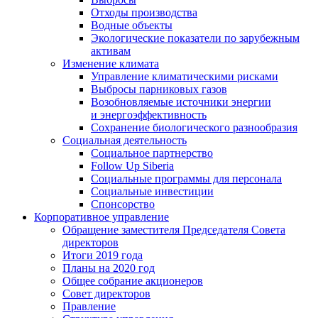
Отходы производства
Водные объекты
Экологические показатели по зарубежным
активам
Изменение климата
Управление климатическими рисками
Выбросы парниковых газов
Возобновляемые источники энергии
и энергоэффективность
Сохранение биологического разнообразия
Социальная деятельность
Социальное партнерство
Follow Up Siberia
Социальные программы для персонала
Социальные инвестиции
Спонсорство
Корпоративное управление
Обращение заместителя Председателя Совета
директоров
Итоги 2019 года
Планы на 2020 год
Общее собрание акционеров
Совет директоров
Правление