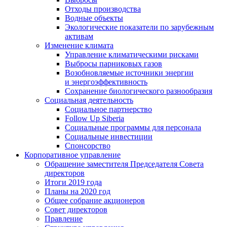
Отходы производства
Водные объекты
Экологические показатели по зарубежным
активам
Изменение климата
Управление климатическими рисками
Выбросы парниковых газов
Возобновляемые источники энергии
и энергоэффективность
Сохранение биологического разнообразия
Социальная деятельность
Социальное партнерство
Follow Up Siberia
Социальные программы для персонала
Социальные инвестиции
Спонсорство
Корпоративное управление
Обращение заместителя Председателя Совета
директоров
Итоги 2019 года
Планы на 2020 год
Общее собрание акционеров
Совет директоров
Правление