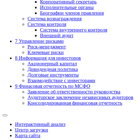
Корпоративный секретарь
Исполнительные органы
Биографии членов правления
Система вознаграждения
Система контроля
Система внутреннего контроля
Внешний аудит
7
Управление рисками
Риск-менеджмент
Ключевые риски
8
Информация для инвесторов
Акционерный капитал
Дивидендная политика
Долговые инструменты
Взаимодействие с инвеcторами
9
Финасовая отчетность по МСФО
Заявление об ответственности руководства
Аудиторское заключение независимых аудиторов
Консолидированная финансовая отчетность
Интерактивный анализ
Центр загрузки
Карта сайта