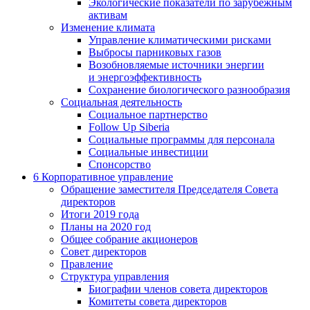
Экологические показатели по зарубежным
активам
Изменение климата
Управление климатическими рисками
Выбросы парниковых газов
Возобновляемые источники энергии
и энергоэффективность
Сохранение биологического разнообразия
Социальная деятельность
Социальное партнерство
Follow Up Siberia
Социальные программы для персонала
Социальные инвестиции
Спонсорство
6
Корпоративное управление
Обращение заместителя Председателя Совета
директоров
Итоги 2019 года
Планы на 2020 год
Общее собрание акционеров
Совет директоров
Правление
Структура управления
Биографии членов совета директоров
Комитеты совета директоров