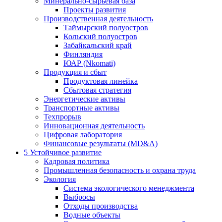
Минерально-сырьевая база
Проекты развития
Производственная деятельность
Таймырский полуостров
Кольский полуостров
Забайкальский край
Финляндия
ЮАР (Nkomati)
Продукция и сбыт
Продуктовая линейка
Сбытовая стратегия
Энергетические активы
Транспортные активы
Техпрорыв
Инновационная деятельность
Цифровая лаборатория
Финансовые результаты (MD&A)
5
Устойчивое развитие
Кадровая политика
Промышленная безопасность и охрана труда
Экология
Система экологического менеджмента
Выбросы
Отходы производства
Водные объекты