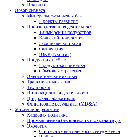
Платина
Обзор бизнеса
Минерально-сырьевая база
Проекты развития
Производственная деятельность
Таймырский полуостров
Кольский полуостров
Забайкальский край
Финляндия
ЮАР (Nkomati)
Продукция и сбыт
Продуктовая линейка
Сбытовая стратегия
Энергетические активы
Транспортные активы
Техпрорыв
Инновационная деятельность
Цифровая лаборатория
Финансовые результаты (MD&A)
Устойчивое развитие
Кадровая политика
Промышленная безопасность и охрана труда
Экология
Система экологического менеджмента
Выбросы