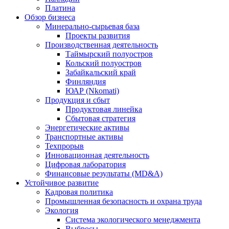
Платина
Обзор бизнеса
Минерально-сырьевая база
Проекты развития
Производственная деятельность
Таймырский полуостров
Кольский полуостров
Забайкальский край
Финляндия
ЮАР (Nkomati)
Продукция и сбыт
Продуктовая линейка
Сбытовая стратегия
Энергетические активы
Транспортные активы
Техпрорыв
Инновационная деятельность
Цифровая лаборатория
Финансовые результаты (MD&A)
Устойчивое развитие
Кадровая политика
Промышленная безопасность и охрана труда
Экология
Система экологического менеджмента
Выбросы