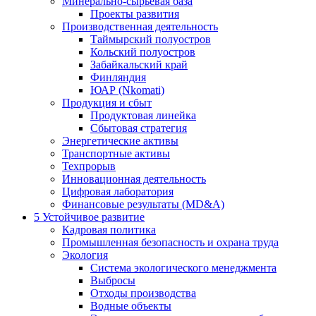
Минерально-сырьевая база
Проекты развития
Производственная деятельность
Таймырский полуостров
Кольский полуостров
Забайкальский край
Финляндия
ЮАР (Nkomati)
Продукция и сбыт
Продуктовая линейка
Сбытовая стратегия
Энергетические активы
Транспортные активы
Техпрорыв
Инновационная деятельность
Цифровая лаборатория
Финансовые результаты (MD&A)
5
Устойчивое развитие
Кадровая политика
Промышленная безопасность и охрана труда
Экология
Система экологического менеджмента
Выбросы
Отходы производства
Водные объекты