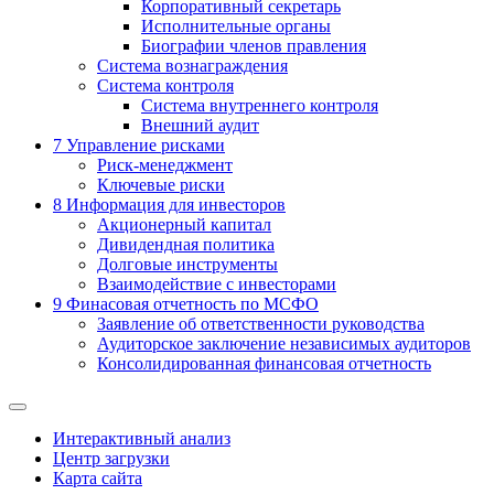
Корпоративный секретарь
Исполнительные органы
Биографии членов правления
Система вознаграждения
Система контроля
Система внутреннего контроля
Внешний аудит
7
Управление рисками
Риск-менеджмент
Ключевые риски
8
Информация для инвесторов
Акционерный капитал
Дивидендная политика
Долговые инструменты
Взаимодействие с инвеcторами
9
Финасовая отчетность по МСФО
Заявление об ответственности руководства
Аудиторское заключение независимых аудиторов
Консолидированная финансовая отчетность
Интерактивный анализ
Центр загрузки
Карта сайта