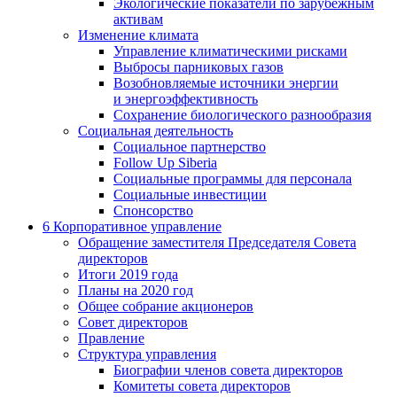
Экологические показатели по зарубежным
активам
Изменение климата
Управление климатическими рисками
Выбросы парниковых газов
Возобновляемые источники энергии
и энергоэффективность
Сохранение биологического разнообразия
Социальная деятельность
Социальное партнерство
Follow Up Siberia
Социальные программы для персонала
Социальные инвестиции
Спонсорство
6
Корпоративное управление
Обращение заместителя Председателя Совета
директоров
Итоги 2019 года
Планы на 2020 год
Общее собрание акционеров
Совет директоров
Правление
Структура управления
Биографии членов совета директоров
Комитеты совета директоров