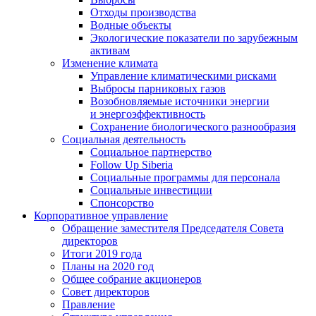
Отходы производства
Водные объекты
Экологические показатели по зарубежным
активам
Изменение климата
Управление климатическими рисками
Выбросы парниковых газов
Возобновляемые источники энергии
и энергоэффективность
Сохранение биологического разнообразия
Социальная деятельность
Социальное партнерство
Follow Up Siberia
Социальные программы для персонала
Социальные инвестиции
Спонсорство
Корпоративное управление
Обращение заместителя Председателя Совета
директоров
Итоги 2019 года
Планы на 2020 год
Общее собрание акционеров
Совет директоров
Правление