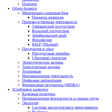
Платина
Обзор бизнеса
Минерально-сырьевая база
Проекты развития
Производственная деятельность
Таймырский полуостров
Кольский полуостров
Забайкальский край
Финляндия
ЮАР (Nkomati)
Продукция и сбыт
Продуктовая линейка
Сбытовая стратегия
Энергетические активы
Транспортные активы
Техпрорыв
Инновационная деятельность
Цифровая лаборатория
Финансовые результаты (MD&A)
Устойчивое развитие
Кадровая политика
Промышленная безопасность и охрана труда
Экология
Система экологического менеджмента
Выбросы