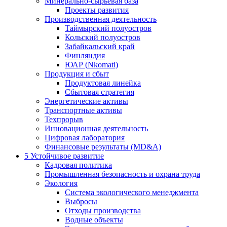
Минерально-сырьевая база
Проекты развития
Производственная деятельность
Таймырский полуостров
Кольский полуостров
Забайкальский край
Финляндия
ЮАР (Nkomati)
Продукция и сбыт
Продуктовая линейка
Сбытовая стратегия
Энергетические активы
Транспортные активы
Техпрорыв
Инновационная деятельность
Цифровая лаборатория
Финансовые результаты (MD&A)
5
Устойчивое развитие
Кадровая политика
Промышленная безопасность и охрана труда
Экология
Система экологического менеджмента
Выбросы
Отходы производства
Водные объекты