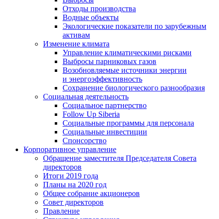
Отходы производства
Водные объекты
Экологические показатели по зарубежным
активам
Изменение климата
Управление климатическими рисками
Выбросы парниковых газов
Возобновляемые источники энергии
и энергоэффективность
Сохранение биологического разнообразия
Социальная деятельность
Социальное партнерство
Follow Up Siberia
Социальные программы для персонала
Социальные инвестиции
Спонсорство
Корпоративное управление
Обращение заместителя Председателя Совета
директоров
Итоги 2019 года
Планы на 2020 год
Общее собрание акционеров
Совет директоров
Правление