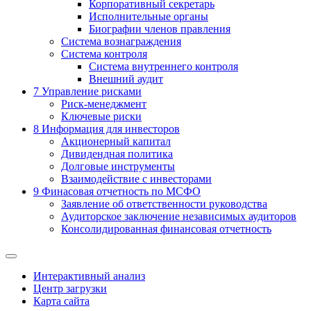
Корпоративный секретарь
Исполнительные органы
Биографии членов правления
Система вознаграждения
Система контроля
Система внутреннего контроля
Внешний аудит
7
Управление рисками
Риск-менеджмент
Ключевые риски
8
Информация для инвесторов
Акционерный капитал
Дивидендная политика
Долговые инструменты
Взаимодействие с инвеcторами
9
Финасовая отчетность по МСФО
Заявление об ответственности руководства
Аудиторское заключение независимых аудиторов
Консолидированная финансовая отчетность
Интерактивный анализ
Центр загрузки
Карта сайта