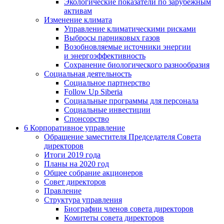
Экологические показатели по зарубежным
активам
Изменение климата
Управление климатическими рисками
Выбросы парниковых газов
Возобновляемые источники энергии
и энергоэффективность
Сохранение биологического разнообразия
Социальная деятельность
Социальное партнерство
Follow Up Siberia
Социальные программы для персонала
Социальные инвестиции
Спонсорство
6
Корпоративное управление
Обращение заместителя Председателя Совета
директоров
Итоги 2019 года
Планы на 2020 год
Общее собрание акционеров
Совет директоров
Правление
Структура управления
Биографии членов совета директоров
Комитеты совета директоров