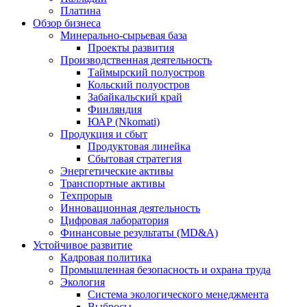
Платина
Обзор бизнеса
Минерально-сырьевая база
Проекты развития
Производственная деятельность
Таймырский полуостров
Кольский полуостров
Забайкальский край
Финляндия
ЮАР (Nkomati)
Продукция и сбыт
Продуктовая линейка
Сбытовая стратегия
Энергетические активы
Транспортные активы
Техпрорыв
Инновационная деятельность
Цифровая лаборатория
Финансовые результаты (MD&A)
Устойчивое развитие
Кадровая политика
Промышленная безопасность и охрана труда
Экология
Система экологического менеджмента
Выбросы