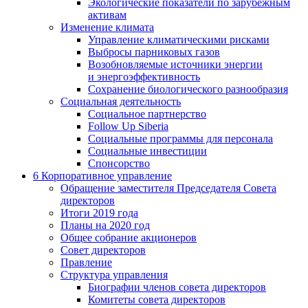
Экологические показатели по зарубежным
активам
Изменение климата
Управление климатическими рисками
Выбросы парниковых газов
Возобновляемые источники энергии
и энергоэффективность
Сохранение биологического разнообразия
Социальная деятельность
Социальное партнерство
Follow Up Siberia
Социальные программы для персонала
Социальные инвестиции
Спонсорство
6
Корпоративное управление
Обращение заместителя Председателя Совета
директоров
Итоги 2019 года
Планы на 2020 год
Общее собрание акционеров
Совет директоров
Правление
Структура управления
Биографии членов совета директоров
Комитеты совета директоров