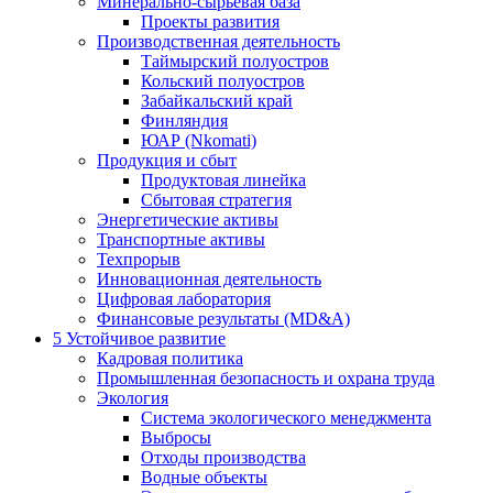
Минерально-сырьевая база
Проекты развития
Производственная деятельность
Таймырский полуостров
Кольский полуостров
Забайкальский край
Финляндия
ЮАР (Nkomati)
Продукция и сбыт
Продуктовая линейка
Сбытовая стратегия
Энергетические активы
Транспортные активы
Техпрорыв
Инновационная деятельность
Цифровая лаборатория
Финансовые результаты (MD&A)
5
Устойчивое развитие
Кадровая политика
Промышленная безопасность и охрана труда
Экология
Система экологического менеджмента
Выбросы
Отходы производства
Водные объекты