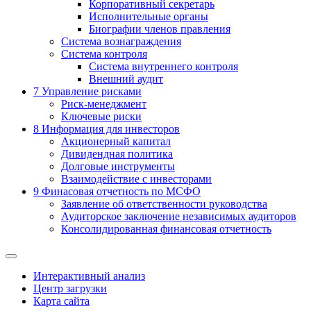
Корпоративный секретарь
Исполнительные органы
Биографии членов правления
Система вознаграждения
Система контроля
Система внутреннего контроля
Внешний аудит
7
Управление рисками
Риск-менеджмент
Ключевые риски
8
Информация для инвесторов
Акционерный капитал
Дивидендная политика
Долговые инструменты
Взаимодействие с инвеcторами
9
Финасовая отчетность по МСФО
Заявление об ответственности руководства
Аудиторское заключение независимых аудиторов
Консолидированная финансовая отчетность
Интерактивный анализ
Центр загрузки
Карта сайта