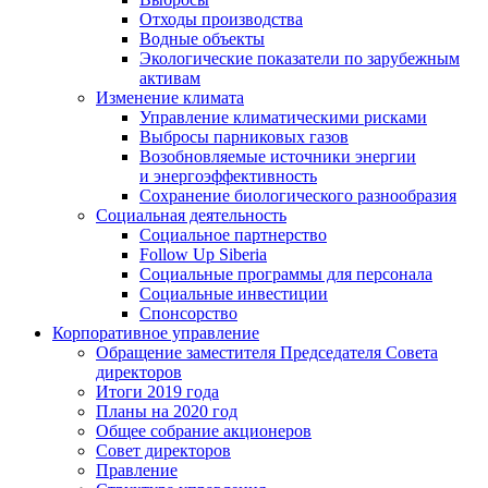
Отходы производства
Водные объекты
Экологические показатели по зарубежным
активам
Изменение климата
Управление климатическими рисками
Выбросы парниковых газов
Возобновляемые источники энергии
и энергоэффективность
Сохранение биологического разнообразия
Социальная деятельность
Социальное партнерство
Follow Up Siberia
Социальные программы для персонала
Социальные инвестиции
Спонсорство
Корпоративное управление
Обращение заместителя Председателя Совета
директоров
Итоги 2019 года
Планы на 2020 год
Общее собрание акционеров
Совет директоров
Правление