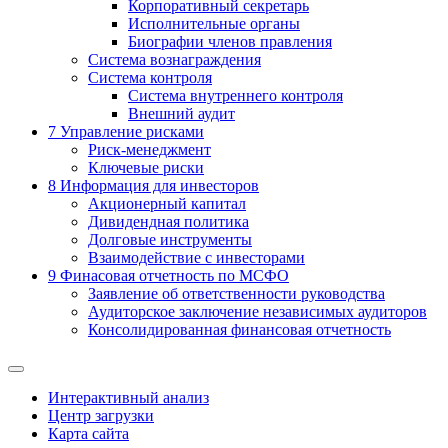
Корпоративный секретарь
Исполнительные органы
Биографии членов правления
Система вознаграждения
Система контроля
Система внутреннего контроля
Внешний аудит
7
Управление рисками
Риск-менеджмент
Ключевые риски
8
Информация для инвесторов
Акционерный капитал
Дивидендная политика
Долговые инструменты
Взаимодействие с инвеcторами
9
Финасовая отчетность по МСФО
Заявление об ответственности руководства
Аудиторское заключение независимых аудиторов
Консолидированная финансовая отчетность
Интерактивный анализ
Центр загрузки
Карта сайта