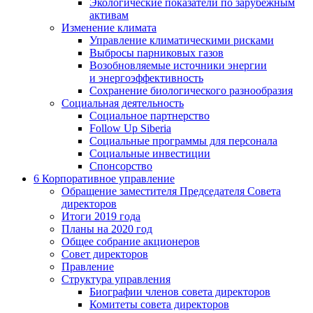
Экологические показатели по зарубежным
активам
Изменение климата
Управление климатическими рисками
Выбросы парниковых газов
Возобновляемые источники энергии
и энергоэффективность
Сохранение биологического разнообразия
Социальная деятельность
Социальное партнерство
Follow Up Siberia
Социальные программы для персонала
Социальные инвестиции
Спонсорство
6
Корпоративное управление
Обращение заместителя Председателя Совета
директоров
Итоги 2019 года
Планы на 2020 год
Общее собрание акционеров
Совет директоров
Правление
Структура управления
Биографии членов совета директоров
Комитеты совета директоров