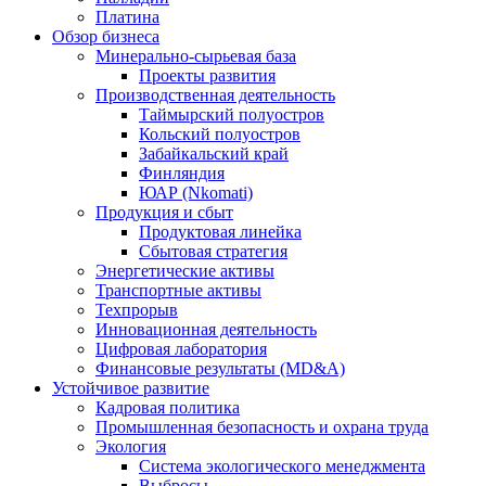
Платина
Обзор бизнеса
Минерально-сырьевая база
Проекты развития
Производственная деятельность
Таймырский полуостров
Кольский полуостров
Забайкальский край
Финляндия
ЮАР (Nkomati)
Продукция и сбыт
Продуктовая линейка
Сбытовая стратегия
Энергетические активы
Транспортные активы
Техпрорыв
Инновационная деятельность
Цифровая лаборатория
Финансовые результаты (MD&A)
Устойчивое развитие
Кадровая политика
Промышленная безопасность и охрана труда
Экология
Система экологического менеджмента
Выбросы