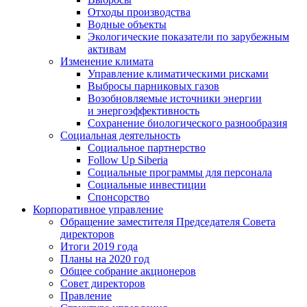
Отходы производства
Водные объекты
Экологические показатели по зарубежным
активам
Изменение климата
Управление климатическими рисками
Выбросы парниковых газов
Возобновляемые источники энергии
и энергоэффективность
Сохранение биологического разнообразия
Социальная деятельность
Социальное партнерство
Follow Up Siberia
Социальные программы для персонала
Социальные инвестиции
Спонсорство
Корпоративное управление
Обращение заместителя Председателя Совета
директоров
Итоги 2019 года
Планы на 2020 год
Общее собрание акционеров
Совет директоров
Правление