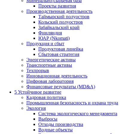
Минерально-сырьевая база
Проекты развития
Производственная деятельность
Таймырский полуостров
Кольский полуостров
Забайкальский край
Финляндия
ЮАР (Nkomati)
Продукция и сбыт
Продуктовая линейка
Сбытовая стратегия
Энергетические активы
Транспортные активы
Техпрорыв
Инновационная деятельность
Цифровая лаборатория
Финансовые результаты (MD&A)
5
Устойчивое развитие
Кадровая политика
Промышленная безопасность и охрана труда
Экология
Система экологического менеджмента
Выбросы
Отходы производства
Водные объекты