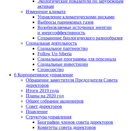
Экологические показатели по зарубежным
активам
Изменение климата
Управление климатическими рисками
Выбросы парниковых газов
Возобновляемые источники энергии
и энергоэффективность
Сохранение биологического разнообразия
Социальная деятельность
Социальное партнерство
Follow Up Siberia
Социальные программы для персонала
Социальные инвестиции
Спонсорство
6
Корпоративное управление
Обращение заместителя Председателя Совета
директоров
Итоги 2019 года
Планы на 2020 год
Общее собрание акционеров
Совет директоров
Правление
Структура управления
Биографии членов совета директоров
Комитеты совета директоров