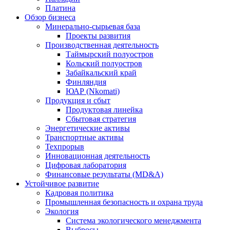
Платина
Обзор бизнеса
Минерально-сырьевая база
Проекты развития
Производственная деятельность
Таймырский полуостров
Кольский полуостров
Забайкальский край
Финляндия
ЮАР (Nkomati)
Продукция и сбыт
Продуктовая линейка
Сбытовая стратегия
Энергетические активы
Транспортные активы
Техпрорыв
Инновационная деятельность
Цифровая лаборатория
Финансовые результаты (MD&A)
Устойчивое развитие
Кадровая политика
Промышленная безопасность и охрана труда
Экология
Система экологического менеджмента
Выбросы