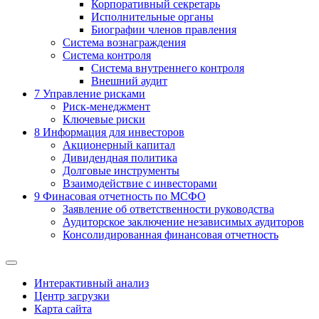
Корпоративный секретарь
Исполнительные органы
Биографии членов правления
Система вознаграждения
Система контроля
Система внутреннего контроля
Внешний аудит
7
Управление рисками
Риск-менеджмент
Ключевые риски
8
Информация для инвесторов
Акционерный капитал
Дивидендная политика
Долговые инструменты
Взаимодействие с инвеcторами
9
Финасовая отчетность по МСФО
Заявление об ответственности руководства
Аудиторское заключение независимых аудиторов
Консолидированная финансовая отчетность
Интерактивный анализ
Центр загрузки
Карта сайта