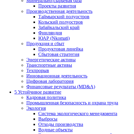
Минерально-сырьевая база
Проекты развития
Производственная деятельность
Таймырский полуостров
Кольский полуостров
Забайкальский край
Финляндия
ЮАР (Nkomati)
Продукция и сбыт
Продуктовая линейка
Сбытовая стратегия
Энергетические активы
Транспортные активы
Техпрорыв
Инновационная деятельность
Цифровая лаборатория
Финансовые результаты (MD&A)
5
Устойчивое развитие
Кадровая политика
Промышленная безопасность и охрана труда
Экология
Система экологического менеджмента
Выбросы
Отходы производства
Водные объекты