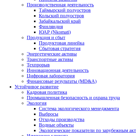
Производственная деятельность
Таймырский полуостров
Кольский полуостров
Забайкальский край
Финляндия
ЮАР (Nkomati)
Продукция и сбыт
Продуктовая линейка
Сбытовая стратегия
Энергетические активы
Транспортные активы
Техпрорыв
Инновационная деятельность
Цифровая лаборатория
Финансовые результаты (MD&A)
Устойчивое развитие
Кадровая политика
Промышленная безопасность и охрана труда
Экология
Система экологического менеджмента
Выбросы
Отходы производства
Водные объекты
Экологические показатели по зарубежным ак
Изменение климата