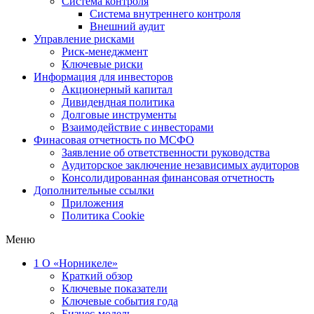
Система контроля
Система внутреннего контроля
Внешний аудит
Управление рисками
Риск-менеджмент
Ключевые риски
Информация для инвесторов
Акционерный капитал
Дивидендная политика
Долговые инструменты
Взаимодействие с инвеcторами
Финасовая отчетность по МСФО
Заявление об ответственности руководства
Аудиторское заключение независимых аудиторов
Консолидированная финансовая отчетность
Дополнительные ссылки
Приложения
Политика Cookie
Меню
1
О «Норникеле»
Краткий обзор
Ключевые показатели
Ключевые события года
Бизнес-модель