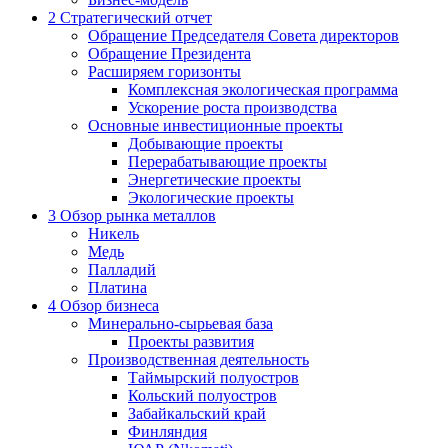
2
Стратегический отчет
Обращение Председателя Совета директоров
Обращение Президента
Расширяем горизонты
Комплексная экологическая программа
Ускорение роста производства
Основные инвестиционные проекты
Добывающие проекты
Перерабатывающие проекты
Энергетические проекты
Экологические проекты
3
Обзор рынка металлов
Никель
Медь
Палладий
Платина
4
Обзор бизнеса
Минерально-сырьевая база
Проекты развития
Производственная деятельность
Таймырский полуостров
Кольский полуостров
Забайкальский край
Финляндия