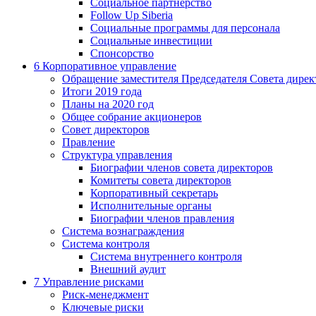
Социальное партнерство
Follow Up Siberia
Социальные программы для персонала
Социальные инвестиции
Спонсорство
6
Корпоративное управление
Обращение заместителя Председателя Совета дирек
Итоги 2019 года
Планы на 2020 год
Общее собрание акционеров
Совет директоров
Правление
Структура управления
Биографии членов совета директоров
Комитеты совета директоров
Корпоративный секретарь
Исполнительные органы
Биографии членов правления
Система вознаграждения
Система контроля
Система внутреннего контроля
Внешний аудит
7
Управление рисками
Риск-менеджмент
Ключевые риски