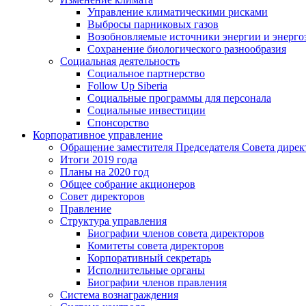
Управление климатическими рисками
Выбросы парниковых газов
Возобновляемые источники энергии и энерго
Сохранение биологического разнообразия
Социальная деятельность
Социальное партнерство
Follow Up Siberia
Социальные программы для персонала
Социальные инвестиции
Спонсорство
Корпоративное управление
Обращение заместителя Председателя Совета дирек
Итоги 2019 года
Планы на 2020 год
Общее собрание акционеров
Совет директоров
Правление
Структура управления
Биографии членов совета директоров
Комитеты совета директоров
Корпоративный секретарь
Исполнительные органы
Биографии членов правления
Система вознаграждения