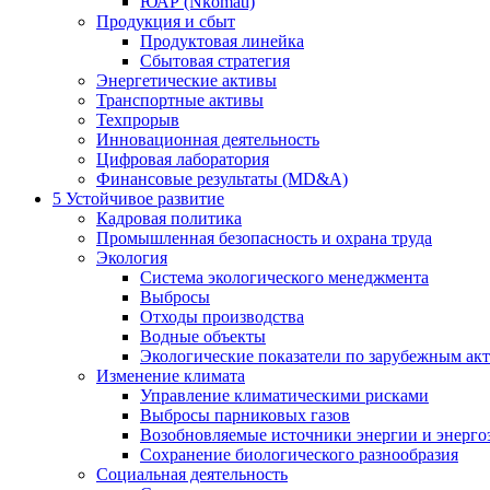
ЮАР (Nkomati)
Продукция и сбыт
Продуктовая линейка
Сбытовая стратегия
Энергетические активы
Транспортные активы
Техпрорыв
Инновационная деятельность
Цифровая лаборатория
Финансовые результаты (MD&A)
5
Устойчивое развитие
Кадровая политика
Промышленная безопасность и охрана труда
Экология
Система экологического менеджмента
Выбросы
Отходы производства
Водные объекты
Экологические показатели по зарубежным ак
Изменение климата
Управление климатическими рисками
Выбросы парниковых газов
Возобновляемые источники энергии и энерго
Сохранение биологического разнообразия
Социальная деятельность