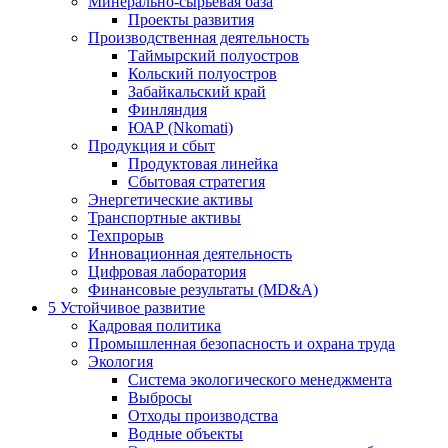
Минерально-сырьевая база
Проекты развития
Производственная деятельность
Таймырский полуостров
Кольский полуостров
Забайкальский край
Финляндия
ЮАР (Nkomati)
Продукция и сбыт
Продуктовая линейка
Сбытовая стратегия
Энергетические активы
Транспортные активы
Техпрорыв
Инновационная деятельность
Цифровая лаборатория
Финансовые результаты (MD&A)
5
Устойчивое развитие
Кадровая политика
Промышленная безопасность и охрана труда
Экология
Система экологического менеджмента
Выбросы
Отходы производства
Водные объекты