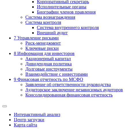
Корпоративный секретарь
Исполнительные органы
Биографии членов правления
Система вознаграждения
Система контроля
Система внутреннего контроля
Внешний аудит
7
Управление рисками
Риск-менеджмент
Ключевые риски
8
Информация для инвесторов
Акционерный капитал
Дивидендная политика
Долговые инструменты
Взаимодействие с инвеcторами
9
Финасовая отчетность по МСФО
Заявление об ответственности руководства
Аудиторское заключение независимых аудиторов
Консолидированная финансовая отчетность
Интерактивный анализ
Центр загрузки
Карта сайта