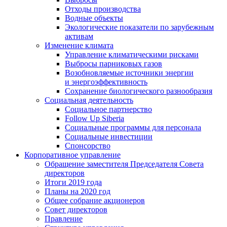
Отходы производства
Водные объекты
Экологические показатели по зарубежным
активам
Изменение климата
Управление климатическими рисками
Выбросы парниковых газов
Возобновляемые источники энергии
и энергоэффективность
Сохранение биологического разнообразия
Социальная деятельность
Социальное партнерство
Follow Up Siberia
Социальные программы для персонала
Социальные инвестиции
Спонсорство
Корпоративное управление
Обращение заместителя Председателя Совета
директоров
Итоги 2019 года
Планы на 2020 год
Общее собрание акционеров
Совет директоров
Правление