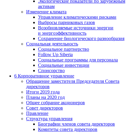
Экологические показатели по зарубежным
активам
Изменение климата
Управление климатическими рисками
Выбросы парниковых газов
Возобновляемые источники энергии
и энергоэффективность
Сохранение биологического разнообразия
Социальная деятельность
Социальное партнерство
Follow Up Siberia
Социальные программы для персонала
Социальные инвестиции
Спонсорство
6
Корпоративное управление
Обращение заместителя Председателя Совета
директоров
Итоги 2019 года
Планы на 2020 год
Общее собрание акционеров
Совет директоров
Правление
Структура управления
Биографии членов совета директоров
Комитеты совета директоров