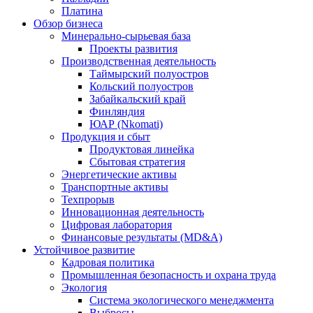
Платина
Обзор бизнеса
Минерально-сырьевая база
Проекты развития
Производственная деятельность
Таймырский полуостров
Кольский полуостров
Забайкальский край
Финляндия
ЮАР (Nkomati)
Продукция и сбыт
Продуктовая линейка
Сбытовая стратегия
Энергетические активы
Транспортные активы
Техпрорыв
Инновационная деятельность
Цифровая лаборатория
Финансовые результаты (MD&A)
Устойчивое развитие
Кадровая политика
Промышленная безопасность и охрана труда
Экология
Система экологического менеджмента
Выбросы