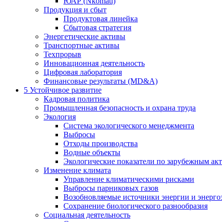
ЮАР (Nkomati)
Продукция и сбыт
Продуктовая линейка
Сбытовая стратегия
Энергетические активы
Транспортные активы
Техпрорыв
Инновационная деятельность
Цифровая лаборатория
Финансовые результаты (MD&A)
5
Устойчивое развитие
Кадровая политика
Промышленная безопасность и охрана труда
Экология
Система экологического менеджмента
Выбросы
Отходы производства
Водные объекты
Экологические показатели по зарубежным ак
Изменение климата
Управление климатическими рисками
Выбросы парниковых газов
Возобновляемые источники энергии и энерго
Сохранение биологического разнообразия
Социальная деятельность