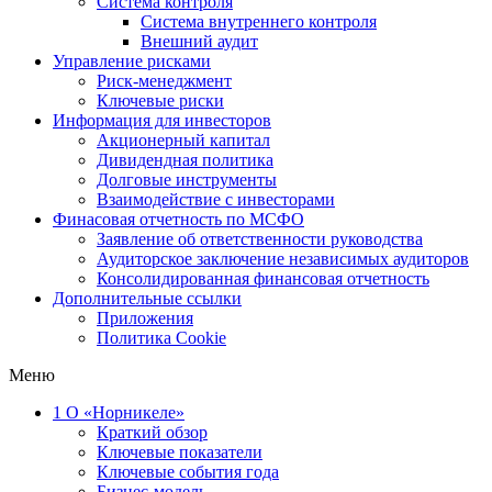
Система контроля
Система внутреннего контроля
Внешний аудит
Управление рисками
Риск-менеджмент
Ключевые риски
Информация для инвесторов
Акционерный капитал
Дивидендная политика
Долговые инструменты
Взаимодействие с инвеcторами
Финасовая отчетность по МСФО
Заявление об ответственности руководства
Аудиторское заключение независимых аудиторов
Консолидированная финансовая отчетность
Дополнительные ссылки
Приложения
Политика Cookie
Меню
1
О «Норникеле»
Краткий обзор
Ключевые показатели
Ключевые события года
Бизнес-модель