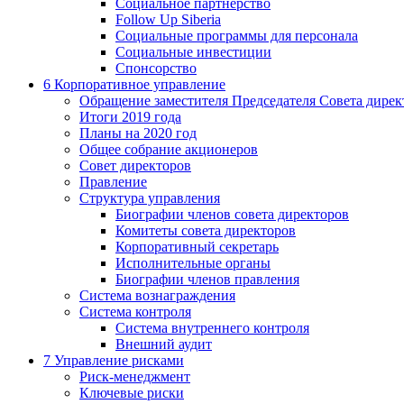
Социальное партнерство
Follow Up Siberia
Социальные программы для персонала
Социальные инвестиции
Спонсорство
6
Корпоративное управление
Обращение заместителя Председателя Совета дирек
Итоги 2019 года
Планы на 2020 год
Общее собрание акционеров
Совет директоров
Правление
Структура управления
Биографии членов совета директоров
Комитеты совета директоров
Корпоративный секретарь
Исполнительные органы
Биографии членов правления
Система вознаграждения
Система контроля
Система внутреннего контроля
Внешний аудит
7
Управление рисками
Риск-менеджмент
Ключевые риски