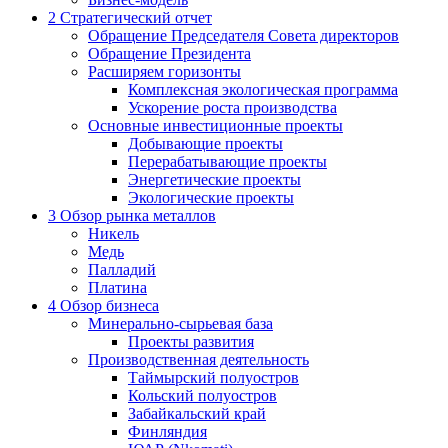
2
Стратегический отчет
Обращение Председателя Совета директоров
Обращение Президента
Расширяем горизонты
Комплексная экологическая программа
Ускорение роста производства
Основные инвестиционные проекты
Добывающие проекты
Перерабатывающие проекты
Энергетические проекты
Экологические проекты
3
Обзор рынка металлов
Никель
Медь
Палладий
Платина
4
Обзор бизнеса
Минерально-сырьевая база
Проекты развития
Производственная деятельность
Таймырский полуостров
Кольский полуостров
Забайкальский край
Финляндия