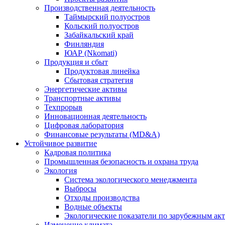
Производственная деятельность
Таймырский полуостров
Кольский полуостров
Забайкальский край
Финляндия
ЮАР (Nkomati)
Продукция и сбыт
Продуктовая линейка
Сбытовая стратегия
Энергетические активы
Транспортные активы
Техпрорыв
Инновационная деятельность
Цифровая лаборатория
Финансовые результаты (MD&A)
Устойчивое развитие
Кадровая политика
Промышленная безопасность и охрана труда
Экология
Система экологического менеджмента
Выбросы
Отходы производства
Водные объекты
Экологические показатели по зарубежным ак
Изменение климата