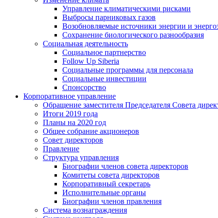
Управление климатическими рисками
Выбросы парниковых газов
Возобновляемые источники энергии и энерго
Сохранение биологического разнообразия
Социальная деятельность
Социальное партнерство
Follow Up Siberia
Социальные программы для персонала
Социальные инвестиции
Спонсорство
Корпоративное управление
Обращение заместителя Председателя Совета дирек
Итоги 2019 года
Планы на 2020 год
Общее собрание акционеров
Совет директоров
Правление
Структура управления
Биографии членов совета директоров
Комитеты совета директоров
Корпоративный секретарь
Исполнительные органы
Биографии членов правления
Система вознаграждения