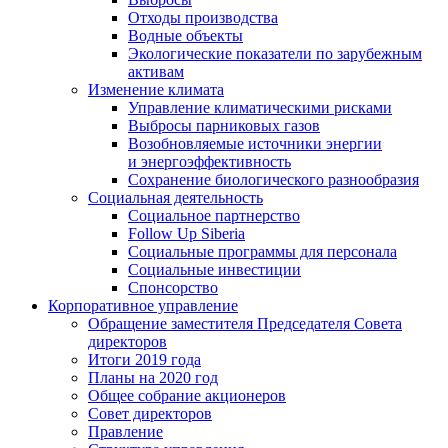
Отходы производства
Водные объекты
Экологические показатели по зарубежным
активам
Изменение климата
Управление климатическими рисками
Выбросы парниковых газов
Возобновляемые источники энергии
и энергоэффективность
Сохранение биологического разнообразия
Социальная деятельность
Социальное партнерство
Follow Up Siberia
Социальные программы для персонала
Социальные инвестиции
Спонсорство
Корпоративное управление
Обращение заместителя Председателя Совета
директоров
Итоги 2019 года
Планы на 2020 год
Общее собрание акционеров
Совет директоров
Правление