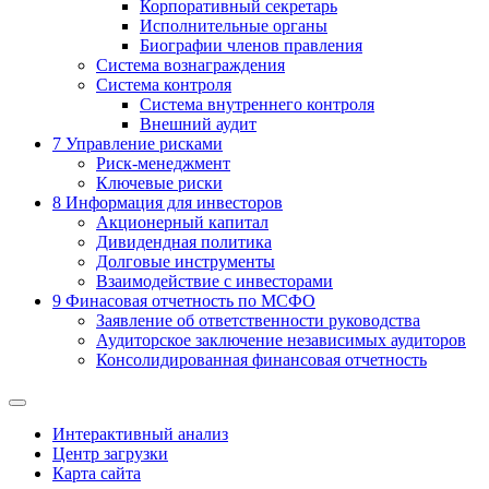
Корпоративный секретарь
Исполнительные органы
Биографии членов правления
Система вознаграждения
Система контроля
Система внутреннего контроля
Внешний аудит
7
Управление рисками
Риск-менеджмент
Ключевые риски
8
Информация для инвесторов
Акционерный капитал
Дивидендная политика
Долговые инструменты
Взаимодействие с инвеcторами
9
Финасовая отчетность по МСФО
Заявление об ответственности руководства
Аудиторское заключение независимых аудиторов
Консолидированная финансовая отчетность
Интерактивный анализ
Центр загрузки
Карта сайта