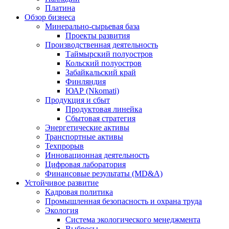
Платина
Обзор бизнеса
Минерально-сырьевая база
Проекты развития
Производственная деятельность
Таймырский полуостров
Кольский полуостров
Забайкальский край
Финляндия
ЮАР (Nkomati)
Продукция и сбыт
Продуктовая линейка
Сбытовая стратегия
Энергетические активы
Транспортные активы
Техпрорыв
Инновационная деятельность
Цифровая лаборатория
Финансовые результаты (MD&A)
Устойчивое развитие
Кадровая политика
Промышленная безопасность и охрана труда
Экология
Система экологического менеджмента
Выбросы