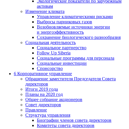
Экологические показатели по зарубежным
активам
Изменение климата
Управление климатическими рисками
Выбросы парниковых газов
Возобновляемые источники энергии
и энергоэффективность
Сохранение биологического разнообразия
Социальная деятельность
Социальное партнерство
Follow Up Siberia
Социальные программы для персонала
Социальные инвестиции
Спонсорство
6
Корпоративное управление
Обращение заместителя Председателя Совета
директоров
Итоги 2019 года
Планы на 2020 год
Общее собрание акционеров
Совет директоров
Правление
Структура управления
Биографии членов совета директоров
Комитеты совета директоров