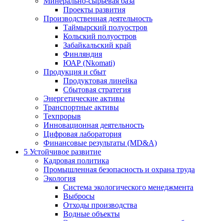
Минерально-сырьевая база
Проекты развития
Производственная деятельность
Таймырский полуостров
Кольский полуостров
Забайкальский край
Финляндия
ЮАР (Nkomati)
Продукция и сбыт
Продуктовая линейка
Сбытовая стратегия
Энергетические активы
Транспортные активы
Техпрорыв
Инновационная деятельность
Цифровая лаборатория
Финансовые результаты (MD&A)
5
Устойчивое развитие
Кадровая политика
Промышленная безопасность и охрана труда
Экология
Система экологического менеджмента
Выбросы
Отходы производства
Водные объекты