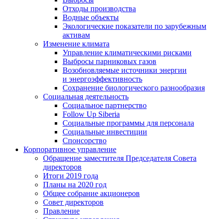
Отходы производства
Водные объекты
Экологические показатели по зарубежным
активам
Изменение климата
Управление климатическими рисками
Выбросы парниковых газов
Возобновляемые источники энергии
и энергоэффективность
Сохранение биологического разнообразия
Социальная деятельность
Социальное партнерство
Follow Up Siberia
Социальные программы для персонала
Социальные инвестиции
Спонсорство
Корпоративное управление
Обращение заместителя Председателя Совета
директоров
Итоги 2019 года
Планы на 2020 год
Общее собрание акционеров
Совет директоров
Правление