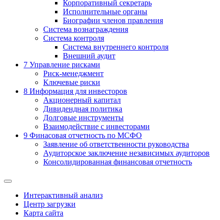
Корпоративный секретарь
Исполнительные органы
Биографии членов правления
Система вознаграждения
Система контроля
Система внутреннего контроля
Внешний аудит
7
Управление рисками
Риск-менеджмент
Ключевые риски
8
Информация для инвесторов
Акционерный капитал
Дивидендная политика
Долговые инструменты
Взаимодействие с инвеcторами
9
Финасовая отчетность по МСФО
Заявление об ответственности руководства
Аудиторское заключение независимых аудиторов
Консолидированная финансовая отчетность
Интерактивный анализ
Центр загрузки
Карта сайта