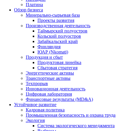
Платина
Обзор бизнеса
Минерально-сырьевая база
Проекты развития
Производственная деятельность
Таймырский полуостров
Кольский полуостров
Забайкальский край
Финляндия
ЮАР (Nkomati)
Продукция и сбыт
Продуктовая линейка
Сбытовая стратегия
Энергетические активы
Транспортные активы
Техпрорыв
Инновационная деятельность
Цифровая лаборатория
Финансовые результаты (MD&A)
Устойчивое развитие
Кадровая политика
Промышленная безопасность и охрана труда
Экология
Система экологического менеджмента
Выбросы