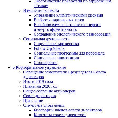
Экологические показатели по зарубежным
активам
Изменение климата
Управление климатическими рисками
Выбросы парниковых газов
Возобновляемые источники энергии
и энергоэффективность
Сохранение биологического разнообразия
Социальная деятельность
Социальное партнерство
Follow Up Siberia
Социальные программы для персонала
Социальные инвестиции
Спонсорство
6
Корпоративное управление
Обращение заместителя Председателя Совета
директоров
Итоги 2019 года
Планы на 2020 год
Общее собрание акционеров
Совет директоров
Правление
Структура управления
Биографии членов совета директоров
Комитеты совета директоров