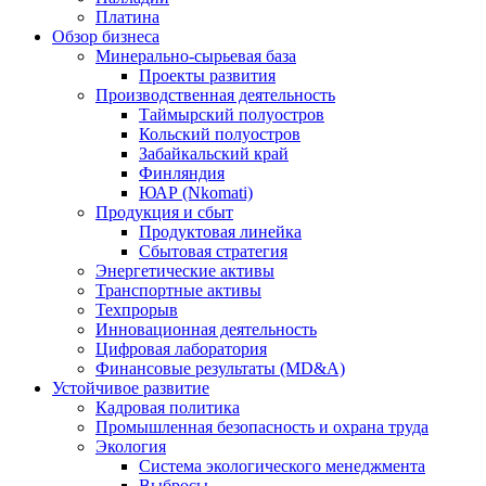
Платина
Обзор бизнеса
Минерально-сырьевая база
Проекты развития
Производственная деятельность
Таймырский полуостров
Кольский полуостров
Забайкальский край
Финляндия
ЮАР (Nkomati)
Продукция и сбыт
Продуктовая линейка
Сбытовая стратегия
Энергетические активы
Транспортные активы
Техпрорыв
Инновационная деятельность
Цифровая лаборатория
Финансовые результаты (MD&A)
Устойчивое развитие
Кадровая политика
Промышленная безопасность и охрана труда
Экология
Система экологического менеджмента
Выбросы