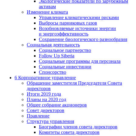
Экологические показатели по зарубежным
активам
Изменение климата
Управление климатическими рисками
Выбросы парниковых газов
Возобновляемые источники энергии
и энергоэффективность
Сохранение биологического разнообразия
Социальная деятельность
Социальное партнерство
Follow Up Siberia
Социальные программы для персонала
Социальные инвестиции
Спонсорство
6
Корпоративное управление
Обращение заместителя Председателя Совета
директоров
Итоги 2019 года
Планы на 2020 год
Общее собрание акционеров
Совет директоров
Правление
Структура управления
Биографии членов совета директоров
Комитеты совета директоров