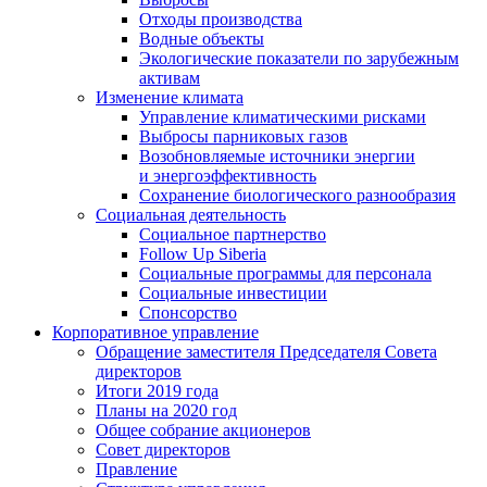
Отходы производства
Водные объекты
Экологические показатели по зарубежным
активам
Изменение климата
Управление климатическими рисками
Выбросы парниковых газов
Возобновляемые источники энергии
и энергоэффективность
Сохранение биологического разнообразия
Социальная деятельность
Социальное партнерство
Follow Up Siberia
Социальные программы для персонала
Социальные инвестиции
Спонсорство
Корпоративное управление
Обращение заместителя Председателя Совета
директоров
Итоги 2019 года
Планы на 2020 год
Общее собрание акционеров
Совет директоров
Правление