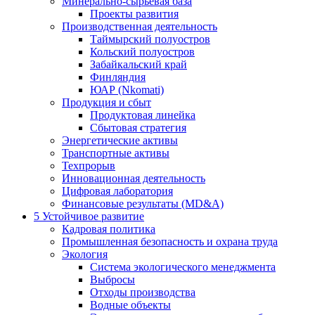
Минерально-сырьевая база
Проекты развития
Производственная деятельность
Таймырский полуостров
Кольский полуостров
Забайкальский край
Финляндия
ЮАР (Nkomati)
Продукция и сбыт
Продуктовая линейка
Сбытовая стратегия
Энергетические активы
Транспортные активы
Техпрорыв
Инновационная деятельность
Цифровая лаборатория
Финансовые результаты (MD&A)
5
Устойчивое развитие
Кадровая политика
Промышленная безопасность и охрана труда
Экология
Система экологического менеджмента
Выбросы
Отходы производства
Водные объекты