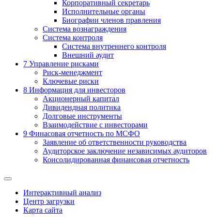
Корпоративный секретарь
Исполнительные органы
Биографии членов правления
Система вознаграждения
Система контроля
Система внутреннего контроля
Внешний аудит
7
Управление рисками
Риск-менеджмент
Ключевые риски
8
Информация для инвесторов
Акционерный капитал
Дивидендная политика
Долговые инструменты
Взаимодействие с инвеcторами
9
Финасовая отчетность по МСФО
Заявление об ответственности руководства
Аудиторское заключение независимых аудиторов
Консолидированная финансовая отчетность
Интерактивный анализ
Центр загрузки
Карта сайта