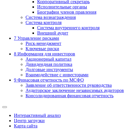
Корпоративный секретарь
Исполнительные органы
Биографии членов правления
Система вознаграждения
Система контроля
Система внутреннего контроля
Внешний аудит
7
Управление рисками
Риск-менеджмент
Ключевые риски
8
Информация для инвесторов
Акционерный капитал
Дивидендная политика
Долговые инструменты
Взаимодействие с инвеcторами
9
Финасовая отчетность по МСФО
Заявление об ответственности руководства
Аудиторское заключение независимых аудиторов
Консолидированная финансовая отчетность
Интерактивный анализ
Центр загрузки
Карта сайта