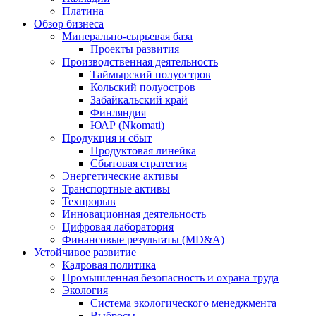
Платина
Обзор бизнеса
Минерально-сырьевая база
Проекты развития
Производственная деятельность
Таймырский полуостров
Кольский полуостров
Забайкальский край
Финляндия
ЮАР (Nkomati)
Продукция и сбыт
Продуктовая линейка
Сбытовая стратегия
Энергетические активы
Транспортные активы
Техпрорыв
Инновационная деятельность
Цифровая лаборатория
Финансовые результаты (MD&A)
Устойчивое развитие
Кадровая политика
Промышленная безопасность и охрана труда
Экология
Система экологического менеджмента
Выбросы