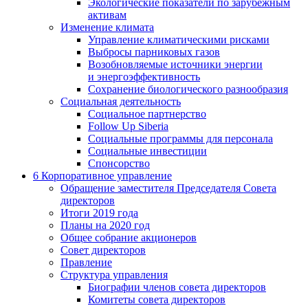
Экологические показатели по зарубежным
активам
Изменение климата
Управление климатическими рисками
Выбросы парниковых газов
Возобновляемые источники энергии
и энергоэффективность
Сохранение биологического разнообразия
Социальная деятельность
Социальное партнерство
Follow Up Siberia
Социальные программы для персонала
Социальные инвестиции
Спонсорство
6
Корпоративное управление
Обращение заместителя Председателя Совета
директоров
Итоги 2019 года
Планы на 2020 год
Общее собрание акционеров
Совет директоров
Правление
Структура управления
Биографии членов совета директоров
Комитеты совета директоров