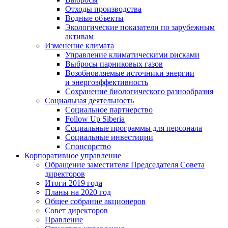
Отходы производства
Водные объекты
Экологические показатели по зарубежным
активам
Изменение климата
Управление климатическими рисками
Выбросы парниковых газов
Возобновляемые источники энергии
и энергоэффективность
Сохранение биологического разнообразия
Социальная деятельность
Социальное партнерство
Follow Up Siberia
Социальные программы для персонала
Социальные инвестиции
Спонсорство
Корпоративное управление
Обращение заместителя Председателя Совета
директоров
Итоги 2019 года
Планы на 2020 год
Общее собрание акционеров
Совет директоров
Правление