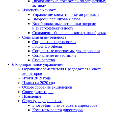
Экологические показатели по зарубежным
активам
Изменение климата
Управление климатическими рисками
Выбросы парниковых газов
Возобновляемые источники энергии
и энергоэффективность
Сохранение биологического разнообразия
Социальная деятельность
Социальное партнерство
Follow Up Siberia
Социальные программы для персонала
Социальные инвестиции
Спонсорство
6
Корпоративное управление
Обращение заместителя Председателя Совета
директоров
Итоги 2019 года
Планы на 2020 год
Общее собрание акционеров
Совет директоров
Правление
Структура управления
Биографии членов совета директоров
Комитеты совета директоров