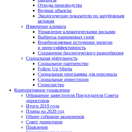
Отходы производства
Водные объекты
Экологические показатели по зарубежным
активам
Изменение климата
Управление климатическими рисками
Выбросы парниковых газов
Возобновляемые источники энергии
и энергоэффективность
Сохранение биологического разнообразия
Социальная деятельность
Социальное партнерство
Follow Up Siberia
Социальные программы для персонала
Социальные инвестиции
Спонсорство
Корпоративное управление
Обращение заместителя Председателя Совета
директоров
Итоги 2019 года
Планы на 2020 год
Общее собрание акционеров
Совет директоров
Правление