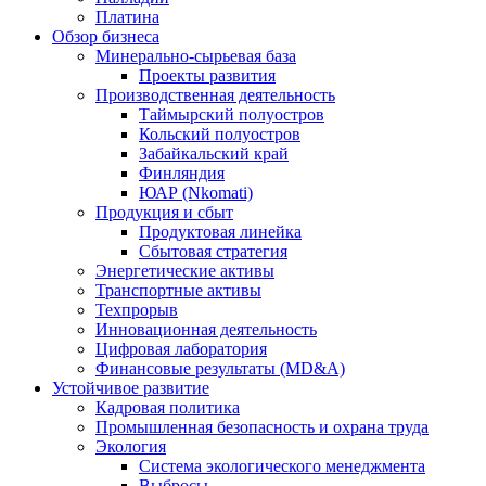
Платина
Обзор бизнеса
Минерально-сырьевая база
Проекты развития
Производственная деятельность
Таймырский полуостров
Кольский полуостров
Забайкальский край
Финляндия
ЮАР (Nkomati)
Продукция и сбыт
Продуктовая линейка
Сбытовая стратегия
Энергетические активы
Транспортные активы
Техпрорыв
Инновационная деятельность
Цифровая лаборатория
Финансовые результаты (MD&A)
Устойчивое развитие
Кадровая политика
Промышленная безопасность и охрана труда
Экология
Система экологического менеджмента
Выбросы