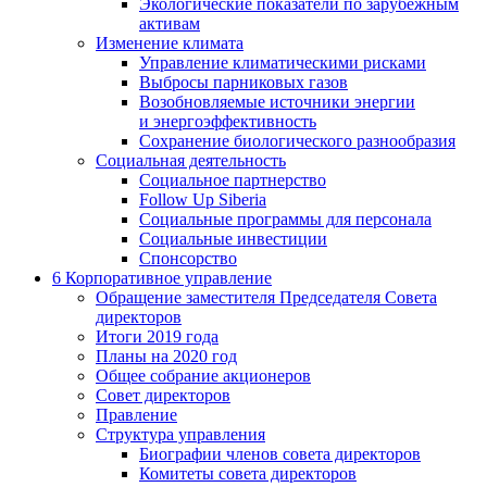
Экологические показатели по зарубежным
активам
Изменение климата
Управление климатическими рисками
Выбросы парниковых газов
Возобновляемые источники энергии
и энергоэффективность
Сохранение биологического разнообразия
Социальная деятельность
Социальное партнерство
Follow Up Siberia
Социальные программы для персонала
Социальные инвестиции
Спонсорство
6
Корпоративное управление
Обращение заместителя Председателя Совета
директоров
Итоги 2019 года
Планы на 2020 год
Общее собрание акционеров
Совет директоров
Правление
Структура управления
Биографии членов совета директоров
Комитеты совета директоров