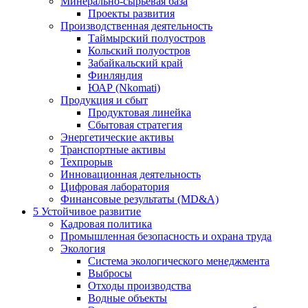
Минерально-сырьевая база
Проекты развития
Производственная деятельность
Таймырский полуостров
Кольский полуостров
Забайкальский край
Финляндия
ЮАР (Nkomati)
Продукция и сбыт
Продуктовая линейка
Сбытовая стратегия
Энергетические активы
Транспортные активы
Техпрорыв
Инновационная деятельность
Цифровая лаборатория
Финансовые результаты (MD&A)
5
Устойчивое развитие
Кадровая политика
Промышленная безопасность и охрана труда
Экология
Система экологического менеджмента
Выбросы
Отходы производства
Водные объекты