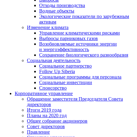
Отходы производства
Водные объекты
Экологические показатели по зарубежным
активам
Изменение климата
Управление климатическими рисками
Выбросы парниковых газов
Возобновляемые источники энергии
и энергоэффективность
Сохранение биологического разнообразия
Социальная деятельность
Социальное партнерство
Follow Up Siberia
Социальные программы для персонала
Социальные инвестиции
Спонсорство
Корпоративное управление
Обращение заместителя Председателя Совета
директоров
Итоги 2019 года
Планы на 2020 год
Общее собрание акционеров
Совет директоров
Правление