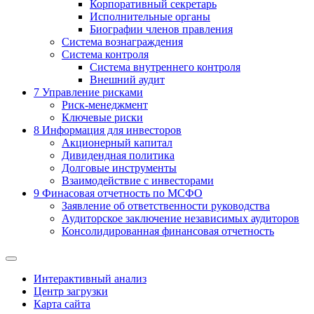
Корпоративный секретарь
Исполнительные органы
Биографии членов правления
Система вознаграждения
Система контроля
Система внутреннего контроля
Внешний аудит
7
Управление рисками
Риск-менеджмент
Ключевые риски
8
Информация для инвесторов
Акционерный капитал
Дивидендная политика
Долговые инструменты
Взаимодействие с инвеcторами
9
Финасовая отчетность по МСФО
Заявление об ответственности руководства
Аудиторское заключение независимых аудиторов
Консолидированная финансовая отчетность
Интерактивный анализ
Центр загрузки
Карта сайта