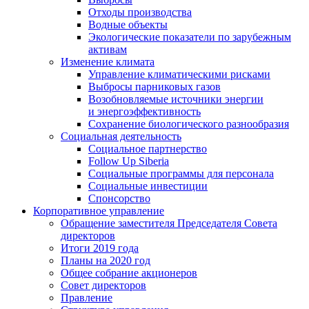
Отходы производства
Водные объекты
Экологические показатели по зарубежным
активам
Изменение климата
Управление климатическими рисками
Выбросы парниковых газов
Возобновляемые источники энергии
и энергоэффективность
Сохранение биологического разнообразия
Социальная деятельность
Социальное партнерство
Follow Up Siberia
Социальные программы для персонала
Социальные инвестиции
Спонсорство
Корпоративное управление
Обращение заместителя Председателя Совета
директоров
Итоги 2019 года
Планы на 2020 год
Общее собрание акционеров
Совет директоров
Правление