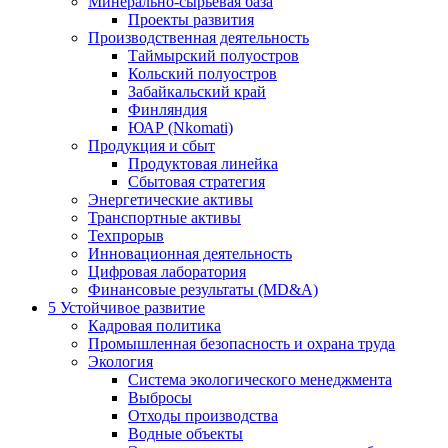
Минерально-сырьевая база
Проекты развития
Производственная деятельность
Таймырский полуостров
Кольский полуостров
Забайкальский край
Финляндия
ЮАР (Nkomati)
Продукция и сбыт
Продуктовая линейка
Сбытовая стратегия
Энергетические активы
Транспортные активы
Техпрорыв
Инновационная деятельность
Цифровая лаборатория
Финансовые результаты (MD&A)
5
Устойчивое развитие
Кадровая политика
Промышленная безопасность и охрана труда
Экология
Система экологического менеджмента
Выбросы
Отходы производства
Водные объекты