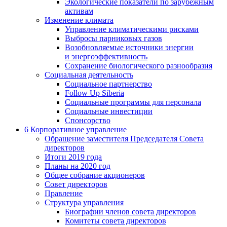
Экологические показатели по зарубежным
активам
Изменение климата
Управление климатическими рисками
Выбросы парниковых газов
Возобновляемые источники энергии
и энергоэффективность
Сохранение биологического разнообразия
Социальная деятельность
Социальное партнерство
Follow Up Siberia
Социальные программы для персонала
Социальные инвестиции
Спонсорство
6
Корпоративное управление
Обращение заместителя Председателя Совета
директоров
Итоги 2019 года
Планы на 2020 год
Общее собрание акционеров
Совет директоров
Правление
Структура управления
Биографии членов совета директоров
Комитеты совета директоров