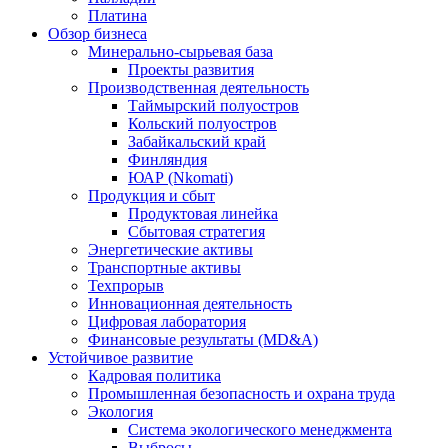
Платина
Обзор бизнеса
Минерально-сырьевая база
Проекты развития
Производственная деятельность
Таймырский полуостров
Кольский полуостров
Забайкальский край
Финляндия
ЮАР (Nkomati)
Продукция и сбыт
Продуктовая линейка
Сбытовая стратегия
Энергетические активы
Транспортные активы
Техпрорыв
Инновационная деятельность
Цифровая лаборатория
Финансовые результаты (MD&A)
Устойчивое развитие
Кадровая политика
Промышленная безопасность и охрана труда
Экология
Система экологического менеджмента
Выбросы