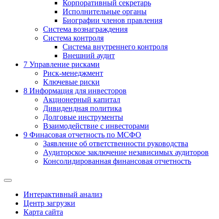
Корпоративный секретарь
Исполнительные органы
Биографии членов правления
Система вознаграждения
Система контроля
Система внутреннего контроля
Внешний аудит
7
Управление рисками
Риск-менеджмент
Ключевые риски
8
Информация для инвесторов
Акционерный капитал
Дивидендная политика
Долговые инструменты
Взаимодействие с инвеcторами
9
Финасовая отчетность по МСФО
Заявление об ответственности руководства
Аудиторское заключение независимых аудиторов
Консолидированная финансовая отчетность
Интерактивный анализ
Центр загрузки
Карта сайта