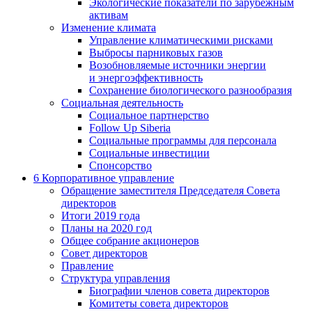
Экологические показатели по зарубежным
активам
Изменение климата
Управление климатическими рисками
Выбросы парниковых газов
Возобновляемые источники энергии
и энергоэффективность
Сохранение биологического разнообразия
Социальная деятельность
Социальное партнерство
Follow Up Siberia
Социальные программы для персонала
Социальные инвестиции
Спонсорство
6
Корпоративное управление
Обращение заместителя Председателя Совета
директоров
Итоги 2019 года
Планы на 2020 год
Общее собрание акционеров
Совет директоров
Правление
Структура управления
Биографии членов совета директоров
Комитеты совета директоров