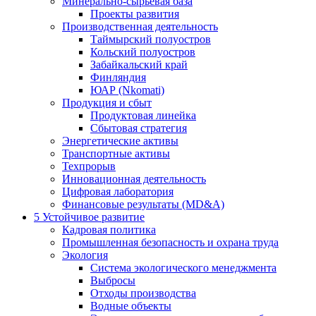
Минерально-сырьевая база
Проекты развития
Производственная деятельность
Таймырский полуостров
Кольский полуостров
Забайкальский край
Финляндия
ЮАР (Nkomati)
Продукция и сбыт
Продуктовая линейка
Сбытовая стратегия
Энергетические активы
Транспортные активы
Техпрорыв
Инновационная деятельность
Цифровая лаборатория
Финансовые результаты (MD&A)
5
Устойчивое развитие
Кадровая политика
Промышленная безопасность и охрана труда
Экология
Система экологического менеджмента
Выбросы
Отходы производства
Водные объекты