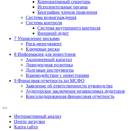
Корпоративный секретарь
Исполнительные органы
Биографии членов правления
Система вознаграждения
Система контроля
Система внутреннего контроля
Внешний аудит
7
Управление рисками
Риск-менеджмент
Ключевые риски
8
Информация для инвесторов
Акционерный капитал
Дивидендная политика
Долговые инструменты
Взаимодействие с инвеcторами
9
Финасовая отчетность по МСФО
Заявление об ответственности руководства
Аудиторское заключение независимых аудиторов
Консолидированная финансовая отчетность
Интерактивный анализ
Центр загрузки
Карта сайта