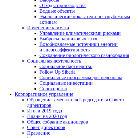
Отходы производства
Водные объекты
Экологические показатели по зарубежным
активам
Изменение климата
Управление климатическими рисками
Выбросы парниковых газов
Возобновляемые источники энергии
и энергоэффективность
Сохранение биологического разнообразия
Социальная деятельность
Социальное партнерство
Follow Up Siberia
Социальные программы для персонала
Социальные инвестиции
Спонсорство
Корпоративное управление
Обращение заместителя Председателя Совета
директоров
Итоги 2019 года
Планы на 2020 год
Общее собрание акционеров
Совет директоров
Правление