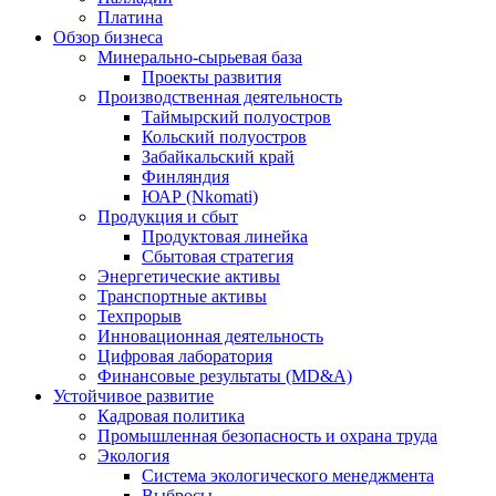
Платина
Обзор бизнеса
Минерально-сырьевая база
Проекты развития
Производственная деятельность
Таймырский полуостров
Кольский полуостров
Забайкальский край
Финляндия
ЮАР (Nkomati)
Продукция и сбыт
Продуктовая линейка
Сбытовая стратегия
Энергетические активы
Транспортные активы
Техпрорыв
Инновационная деятельность
Цифровая лаборатория
Финансовые результаты (MD&A)
Устойчивое развитие
Кадровая политика
Промышленная безопасность и охрана труда
Экология
Система экологического менеджмента
Выбросы