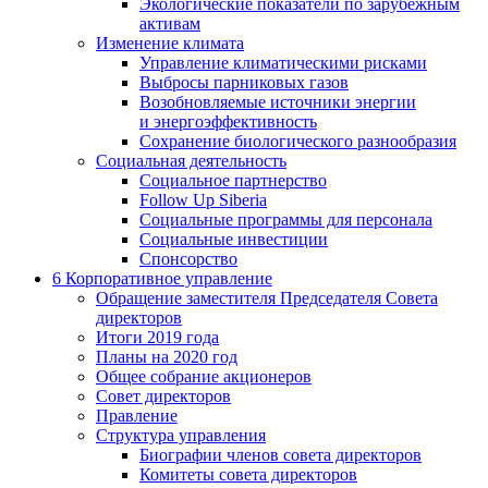
Экологические показатели по зарубежным
активам
Изменение климата
Управление климатическими рисками
Выбросы парниковых газов
Возобновляемые источники энергии
и энергоэффективность
Сохранение биологического разнообразия
Социальная деятельность
Социальное партнерство
Follow Up Siberia
Социальные программы для персонала
Социальные инвестиции
Спонсорство
6
Корпоративное управление
Обращение заместителя Председателя Совета
директоров
Итоги 2019 года
Планы на 2020 год
Общее собрание акционеров
Совет директоров
Правление
Структура управления
Биографии членов совета директоров
Комитеты совета директоров