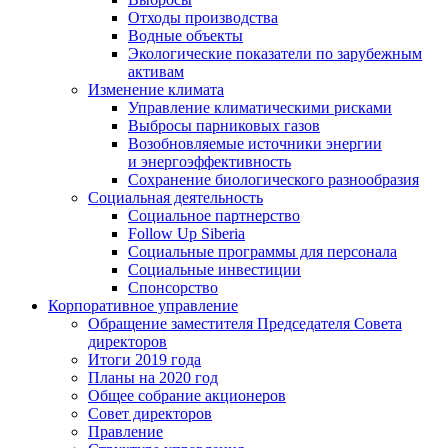
Отходы производства
Водные объекты
Экологические показатели по зарубежным
активам
Изменение климата
Управление климатическими рисками
Выбросы парниковых газов
Возобновляемые источники энергии
и энергоэффективность
Сохранение биологического разнообразия
Социальная деятельность
Социальное партнерство
Follow Up Siberia
Социальные программы для персонала
Социальные инвестиции
Спонсорство
Корпоративное управление
Обращение заместителя Председателя Совета
директоров
Итоги 2019 года
Планы на 2020 год
Общее собрание акционеров
Совет директоров
Правление