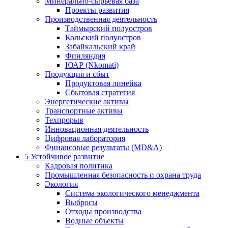
Минерально-сырьевая база
Проекты развития
Производственная деятельность
Таймырский полуостров
Кольский полуостров
Забайкальский край
Финляндия
ЮАР (Nkomati)
Продукция и сбыт
Продуктовая линейка
Сбытовая стратегия
Энергетические активы
Транспортные активы
Техпрорыв
Инновационная деятельность
Цифровая лаборатория
Финансовые результаты (MD&A)
5
Устойчивое развитие
Кадровая политика
Промышленная безопасность и охрана труда
Экология
Система экологического менеджмента
Выбросы
Отходы производства
Водные объекты