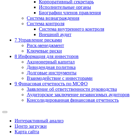
Корпоративный секретарь
Исполнительные органы
Биографии членов правления
Система вознаграждения
Система контроля
Система внутреннего контроля
Внешний аудит
7
Управление рисками
Риск-менеджмент
Ключевые риски
8
Информация для инвесторов
Акционерный капитал
Дивидендная политика
Долговые инструменты
Взаимодействие с инвеcторами
9
Финасовая отчетность по МСФО
Заявление об ответственности руководства
Аудиторское заключение независимых аудиторов
Консолидированная финансовая отчетность
Интерактивный анализ
Центр загрузки
Карта сайта