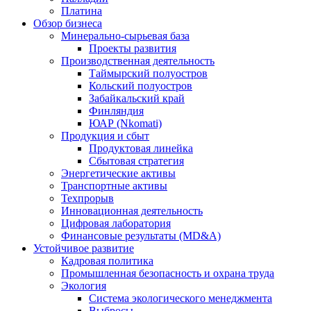
Платина
Обзор бизнеса
Минерально-сырьевая база
Проекты развития
Производственная деятельность
Таймырский полуостров
Кольский полуостров
Забайкальский край
Финляндия
ЮАР (Nkomati)
Продукция и сбыт
Продуктовая линейка
Сбытовая стратегия
Энергетические активы
Транспортные активы
Техпрорыв
Инновационная деятельность
Цифровая лаборатория
Финансовые результаты (MD&A)
Устойчивое развитие
Кадровая политика
Промышленная безопасность и охрана труда
Экология
Система экологического менеджмента
Выбросы