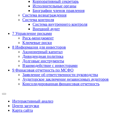
Корпоративный секретарь
Исполнительные органы
Биографии членов правления
Система вознаграждения
Система контроля
Система внутреннего контроля
Внешний аудит
7
Управление рисками
Риск-менеджмент
Ключевые риски
8
Информация для инвесторов
Акционерный капитал
Дивидендная политика
Долговые инструменты
Взаимодействие с инвеcторами
9
Финасовая отчетность по МСФО
Заявление об ответственности руководства
Аудиторское заключение независимых аудиторов
Консолидированная финансовая отчетность
Интерактивный анализ
Центр загрузки
Карта сайта