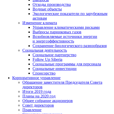
Отходы производства
Водные объекты
Экологические показатели по зарубежным
активам
Изменение климата
Управление климатическими рисками
Выбросы парниковых газов
Возобновляемые источники энергии
и энергоэффективность
Сохранение биологического разнообразия
Социальная деятельность
Социальное партнерство
Follow Up Siberia
Социальные программы для персонала
Социальные инвестиции
Спонсорство
Корпоративное управление
Обращение заместителя Председателя Совета
директоров
Итоги 2019 года
Планы на 2020 год
Общее собрание акционеров
Совет директоров
Правление