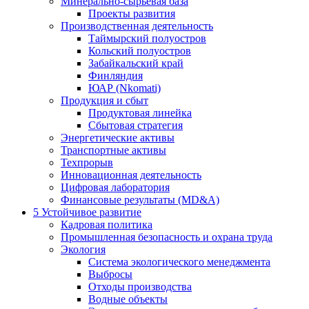
Минерально-сырьевая база
Проекты развития
Производственная деятельность
Таймырский полуостров
Кольский полуостров
Забайкальский край
Финляндия
ЮАР (Nkomati)
Продукция и сбыт
Продуктовая линейка
Сбытовая стратегия
Энергетические активы
Транспортные активы
Техпрорыв
Инновационная деятельность
Цифровая лаборатория
Финансовые результаты (MD&A)
5
Устойчивое развитие
Кадровая политика
Промышленная безопасность и охрана труда
Экология
Система экологического менеджмента
Выбросы
Отходы производства
Водные объекты