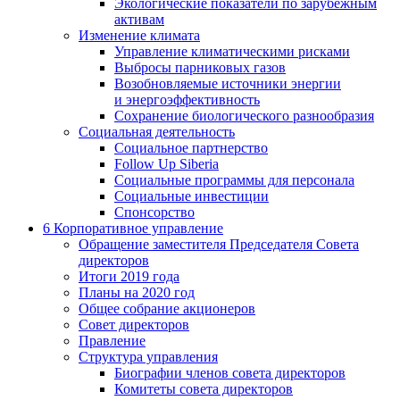
Экологические показатели по зарубежным
активам
Изменение климата
Управление климатическими рисками
Выбросы парниковых газов
Возобновляемые источники энергии
и энергоэффективность
Сохранение биологического разнообразия
Социальная деятельность
Социальное партнерство
Follow Up Siberia
Социальные программы для персонала
Социальные инвестиции
Спонсорство
6
Корпоративное управление
Обращение заместителя Председателя Совета
директоров
Итоги 2019 года
Планы на 2020 год
Общее собрание акционеров
Совет директоров
Правление
Структура управления
Биографии членов совета директоров
Комитеты совета директоров