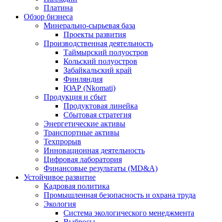
Платина
Обзор бизнеса
Минерально-сырьевая база
Проекты развития
Производственная деятельность
Таймырский полуостров
Кольский полуостров
Забайкальский край
Финляндия
ЮАР (Nkomati)
Продукция и сбыт
Продуктовая линейка
Сбытовая стратегия
Энергетические активы
Транспортные активы
Техпрорыв
Инновационная деятельность
Цифровая лаборатория
Финансовые результаты (MD&A)
Устойчивое развитие
Кадровая политика
Промышленная безопасность и охрана труда
Экология
Система экологического менеджмента
Выбросы