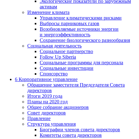
Экологические показатели по зарубежным
активам
Изменение климата
Управление климатическими рисками
Выбросы парниковых газов
Возобновляемые источники энергии
и энергоэффективность
Сохранение биологического разнообразия
Социальная деятельность
Социальное партнерство
Follow Up Siberia
Социальные программы для персонала
Социальные инвестиции
Спонсорство
6
Корпоративное управление
Обращение заместителя Председателя Совета
директоров
Итоги 2019 года
Планы на 2020 год
Общее собрание акционеров
Совет директоров
Правление
Структура управления
Биографии членов совета директоров
Комитеты совета директоров