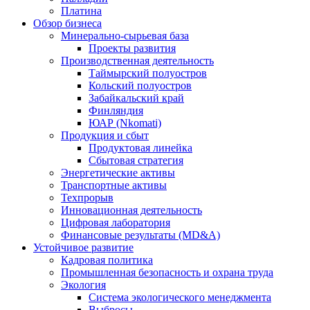
Платина
Обзор бизнеса
Минерально-сырьевая база
Проекты развития
Производственная деятельность
Таймырский полуостров
Кольский полуостров
Забайкальский край
Финляндия
ЮАР (Nkomati)
Продукция и сбыт
Продуктовая линейка
Сбытовая стратегия
Энергетические активы
Транспортные активы
Техпрорыв
Инновационная деятельность
Цифровая лаборатория
Финансовые результаты (MD&A)
Устойчивое развитие
Кадровая политика
Промышленная безопасность и охрана труда
Экология
Система экологического менеджмента
Выбросы