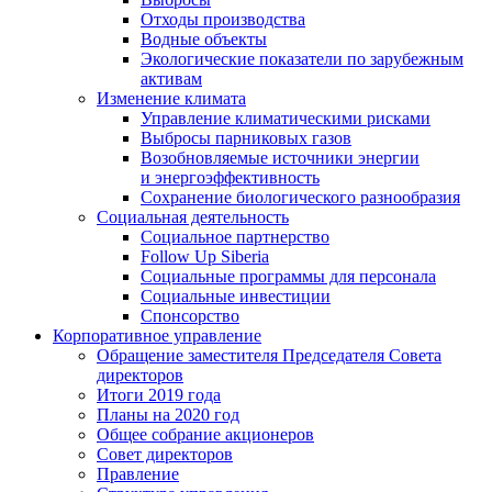
Отходы производства
Водные объекты
Экологические показатели по зарубежным
активам
Изменение климата
Управление климатическими рисками
Выбросы парниковых газов
Возобновляемые источники энергии
и энергоэффективность
Сохранение биологического разнообразия
Социальная деятельность
Социальное партнерство
Follow Up Siberia
Социальные программы для персонала
Социальные инвестиции
Спонсорство
Корпоративное управление
Обращение заместителя Председателя Совета
директоров
Итоги 2019 года
Планы на 2020 год
Общее собрание акционеров
Совет директоров
Правление