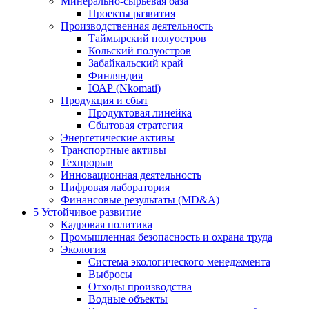
Минерально-сырьевая база
Проекты развития
Производственная деятельность
Таймырский полуостров
Кольский полуостров
Забайкальский край
Финляндия
ЮАР (Nkomati)
Продукция и сбыт
Продуктовая линейка
Сбытовая стратегия
Энергетические активы
Транспортные активы
Техпрорыв
Инновационная деятельность
Цифровая лаборатория
Финансовые результаты (MD&A)
5
Устойчивое развитие
Кадровая политика
Промышленная безопасность и охрана труда
Экология
Система экологического менеджмента
Выбросы
Отходы производства
Водные объекты