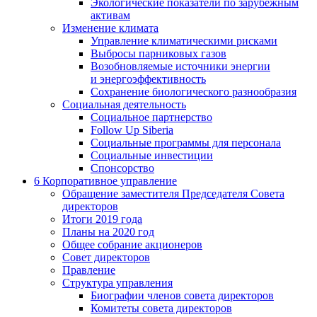
Экологические показатели по зарубежным
активам
Изменение климата
Управление климатическими рисками
Выбросы парниковых газов
Возобновляемые источники энергии
и энергоэффективность
Сохранение биологического разнообразия
Социальная деятельность
Социальное партнерство
Follow Up Siberia
Социальные программы для персонала
Социальные инвестиции
Спонсорство
6
Корпоративное управление
Обращение заместителя Председателя Совета
директоров
Итоги 2019 года
Планы на 2020 год
Общее собрание акционеров
Совет директоров
Правление
Структура управления
Биографии членов совета директоров
Комитеты совета директоров