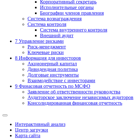
Корпоративный секретарь
Исполнительные органы
Биографии членов правления
Система вознаграждения
Система контроля
Система внутреннего контроля
Внешний аудит
7
Управление рисками
Риск-менеджмент
Ключевые риски
8
Информация для инвесторов
Акционерный капитал
Дивидендная политика
Долговые инструменты
Взаимодействие с инвеcторами
9
Финасовая отчетность по МСФО
Заявление об ответственности руководства
Аудиторское заключение независимых аудиторов
Консолидированная финансовая отчетность
Интерактивный анализ
Центр загрузки
Карта сайта