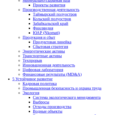
Минерально-сырьевая база
Проекты развития
Производственная деятельность
Таймырский полуостров
Кольский полуостров
Забайкальский край
Финляндия
ЮАР (Nkomati)
Продукция и сбыт
Продуктовая линейка
Сбытовая стратегия
Энергетические активы
Транспортные активы
Техпрорыв
Инновационная деятельность
Цифровая лаборатория
Финансовые результаты (MD&A)
5
Устойчивое развитие
Кадровая политика
Промышленная безопасность и охрана труда
Экология
Система экологического менеджмента
Выбросы
Отходы производства
Водные объекты