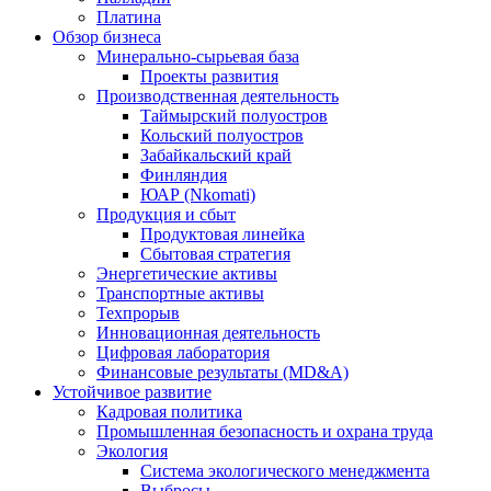
Платина
Обзор бизнеса
Минерально-сырьевая база
Проекты развития
Производственная деятельность
Таймырский полуостров
Кольский полуостров
Забайкальский край
Финляндия
ЮАР (Nkomati)
Продукция и сбыт
Продуктовая линейка
Сбытовая стратегия
Энергетические активы
Транспортные активы
Техпрорыв
Инновационная деятельность
Цифровая лаборатория
Финансовые результаты (MD&A)
Устойчивое развитие
Кадровая политика
Промышленная безопасность и охрана труда
Экология
Система экологического менеджмента
Выбросы