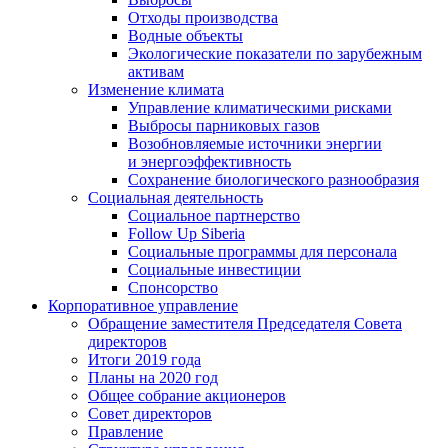
Отходы производства
Водные объекты
Экологические показатели по зарубежным
активам
Изменение климата
Управление климатическими рисками
Выбросы парниковых газов
Возобновляемые источники энергии
и энергоэффективность
Сохранение биологического разнообразия
Социальная деятельность
Социальное партнерство
Follow Up Siberia
Социальные программы для персонала
Социальные инвестиции
Спонсорство
Корпоративное управление
Обращение заместителя Председателя Совета
директоров
Итоги 2019 года
Планы на 2020 год
Общее собрание акционеров
Совет директоров
Правление