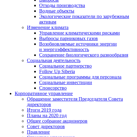
Отходы производства
Водные объекты
Экологические показатели по зарубежным
активам
Изменение климата
Управление климатическими рисками
Выбросы парниковых газов
Возобновляемые источники энергии
и энергоэффективность
Сохранение биологического разнообразия
Социальная деятельность
Социальное партнерство
Follow Up Siberia
Социальные программы для персонала
Социальные инвестиции
Спонсорство
Корпоративное управление
Обращение заместителя Председателя Совета
директоров
Итоги 2019 года
Планы на 2020 год
Общее собрание акционеров
Совет директоров
Правление