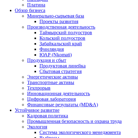
Платина
Обзор бизнеса
Минерально-сырьевая база
Проекты развития
Производственная деятельность
Таймырский полуостров
Кольский полуостров
Забайкальский край
Финляндия
ЮАР (Nkomati)
Продукция и сбыт
Продуктовая линейка
Сбытовая стратегия
Энергетические активы
Транспортные активы
Техпрорыв
Инновационная деятельность
Цифровая лаборатория
Финансовые результаты (MD&A)
Устойчивое развитие
Кадровая политика
Промышленная безопасность и охрана труда
Экология
Система экологического менеджмента
Выбросы