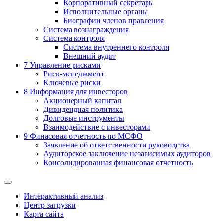
Корпоративный секретарь
Исполнительные органы
Биографии членов правления
Система вознаграждения
Система контроля
Система внутреннего контроля
Внешний аудит
7
Управление рисками
Риск-менеджмент
Ключевые риски
8
Информация для инвесторов
Акционерный капитал
Дивидендная политика
Долговые инструменты
Взаимодействие с инвеcторами
9
Финасовая отчетность по МСФО
Заявление об ответственности руководства
Аудиторское заключение независимых аудиторов
Консолидированная финансовая отчетность
Интерактивный анализ
Центр загрузки
Карта сайта