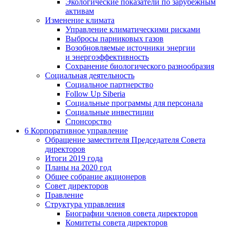
Экологические показатели по зарубежным
активам
Изменение климата
Управление климатическими рисками
Выбросы парниковых газов
Возобновляемые источники энергии
и энергоэффективность
Сохранение биологического разнообразия
Социальная деятельность
Социальное партнерство
Follow Up Siberia
Социальные программы для персонала
Социальные инвестиции
Спонсорство
6
Корпоративное управление
Обращение заместителя Председателя Совета
директоров
Итоги 2019 года
Планы на 2020 год
Общее собрание акционеров
Совет директоров
Правление
Структура управления
Биографии членов совета директоров
Комитеты совета директоров