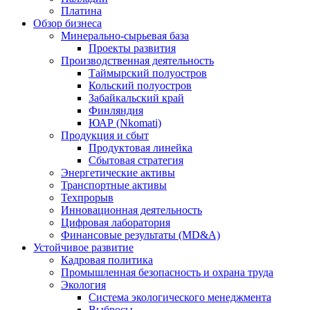
Платина
Обзор бизнеса
Минерально-сырьевая база
Проекты развития
Производственная деятельность
Таймырский полуостров
Кольский полуостров
Забайкальский край
Финляндия
ЮАР (Nkomati)
Продукция и сбыт
Продуктовая линейка
Сбытовая стратегия
Энергетические активы
Транспортные активы
Техпрорыв
Инновационная деятельность
Цифровая лаборатория
Финансовые результаты (MD&A)
Устойчивое развитие
Кадровая политика
Промышленная безопасность и охрана труда
Экология
Система экологического менеджмента
Выбросы