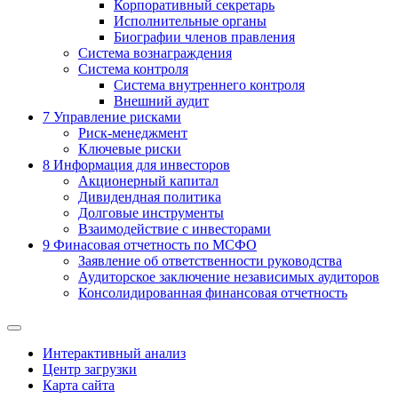
Корпоративный секретарь
Исполнительные органы
Биографии членов правления
Система вознаграждения
Система контроля
Система внутреннего контроля
Внешний аудит
7
Управление рисками
Риск-менеджмент
Ключевые риски
8
Информация для инвесторов
Акционерный капитал
Дивидендная политика
Долговые инструменты
Взаимодействие с инвеcторами
9
Финасовая отчетность по МСФО
Заявление об ответственности руководства
Аудиторское заключение независимых аудиторов
Консолидированная финансовая отчетность
Интерактивный анализ
Центр загрузки
Карта сайта