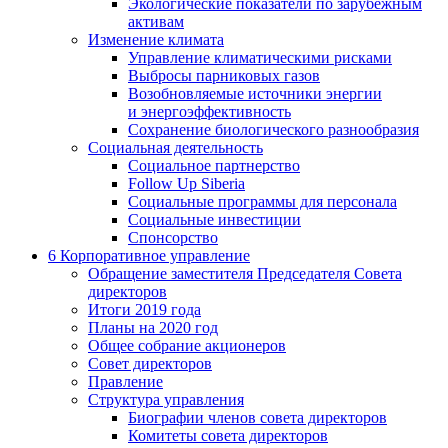
Экологические показатели по зарубежным
активам
Изменение климата
Управление климатическими рисками
Выбросы парниковых газов
Возобновляемые источники энергии
и энергоэффективность
Сохранение биологического разнообразия
Социальная деятельность
Социальное партнерство
Follow Up Siberia
Социальные программы для персонала
Социальные инвестиции
Спонсорство
6
Корпоративное управление
Обращение заместителя Председателя Совета
директоров
Итоги 2019 года
Планы на 2020 год
Общее собрание акционеров
Совет директоров
Правление
Структура управления
Биографии членов совета директоров
Комитеты совета директоров