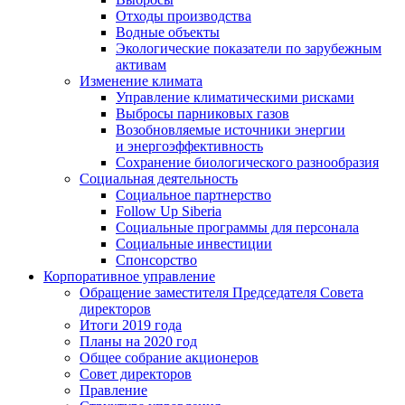
Отходы производства
Водные объекты
Экологические показатели по зарубежным
активам
Изменение климата
Управление климатическими рисками
Выбросы парниковых газов
Возобновляемые источники энергии
и энергоэффективность
Сохранение биологического разнообразия
Социальная деятельность
Социальное партнерство
Follow Up Siberia
Социальные программы для персонала
Социальные инвестиции
Спонсорство
Корпоративное управление
Обращение заместителя Председателя Совета
директоров
Итоги 2019 года
Планы на 2020 год
Общее собрание акционеров
Совет директоров
Правление