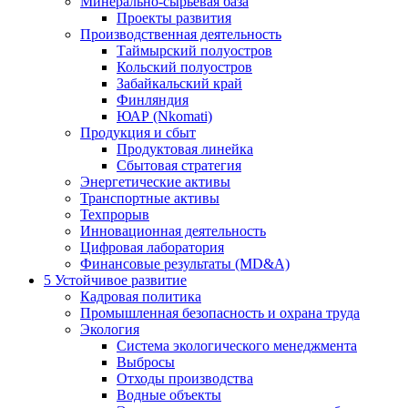
Минерально-сырьевая база
Проекты развития
Производственная деятельность
Таймырский полуостров
Кольский полуостров
Забайкальский край
Финляндия
ЮАР (Nkomati)
Продукция и сбыт
Продуктовая линейка
Сбытовая стратегия
Энергетические активы
Транспортные активы
Техпрорыв
Инновационная деятельность
Цифровая лаборатория
Финансовые результаты (MD&A)
5
Устойчивое развитие
Кадровая политика
Промышленная безопасность и охрана труда
Экология
Система экологического менеджмента
Выбросы
Отходы производства
Водные объекты