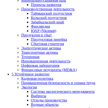
Минерально-сырьевая база
Проекты развития
Производственная деятельность
Таймырский полуостров
Кольский полуостров
Забайкальский край
Финляндия
ЮАР (Nkomati)
Продукция и сбыт
Продуктовая линейка
Сбытовая стратегия
Энергетические активы
Транспортные активы
Техпрорыв
Инновационная деятельность
Цифровая лаборатория
Финансовые результаты (MD&A)
5
Устойчивое развитие
Кадровая политика
Промышленная безопасность и охрана труда
Экология
Система экологического менеджмента
Выбросы
Отходы производства
Водные объекты