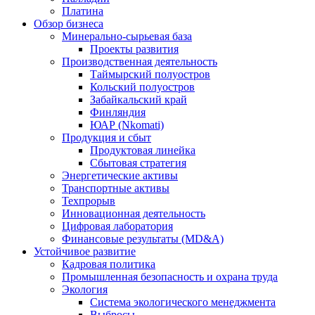
Платина
Обзор бизнеса
Минерально-сырьевая база
Проекты развития
Производственная деятельность
Таймырский полуостров
Кольский полуостров
Забайкальский край
Финляндия
ЮАР (Nkomati)
Продукция и сбыт
Продуктовая линейка
Сбытовая стратегия
Энергетические активы
Транспортные активы
Техпрорыв
Инновационная деятельность
Цифровая лаборатория
Финансовые результаты (MD&A)
Устойчивое развитие
Кадровая политика
Промышленная безопасность и охрана труда
Экология
Система экологического менеджмента
Выбросы