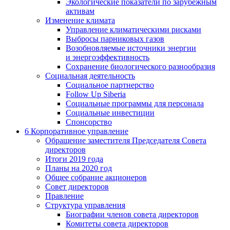
Экологические показатели по зарубежным
активам
Изменение климата
Управление климатическими рисками
Выбросы парниковых газов
Возобновляемые источники энергии
и энергоэффективность
Сохранение биологического разнообразия
Социальная деятельность
Социальное партнерство
Follow Up Siberia
Социальные программы для персонала
Социальные инвестиции
Спонсорство
6
Корпоративное управление
Обращение заместителя Председателя Совета
директоров
Итоги 2019 года
Планы на 2020 год
Общее собрание акционеров
Совет директоров
Правление
Структура управления
Биографии членов совета директоров
Комитеты совета директоров