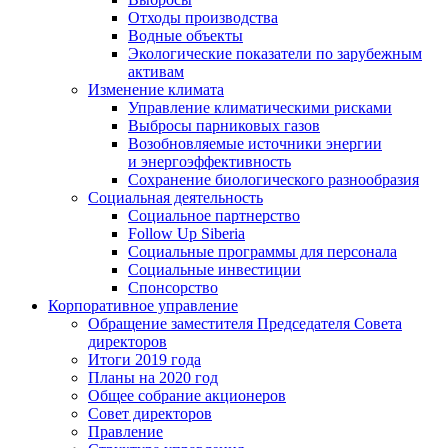
Отходы производства
Водные объекты
Экологические показатели по зарубежным
активам
Изменение климата
Управление климатическими рисками
Выбросы парниковых газов
Возобновляемые источники энергии
и энергоэффективность
Сохранение биологического разнообразия
Социальная деятельность
Социальное партнерство
Follow Up Siberia
Социальные программы для персонала
Социальные инвестиции
Спонсорство
Корпоративное управление
Обращение заместителя Председателя Совета
директоров
Итоги 2019 года
Планы на 2020 год
Общее собрание акционеров
Совет директоров
Правление