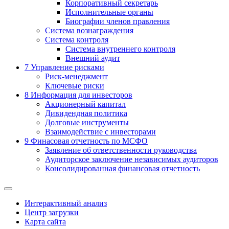
Корпоративный секретарь
Исполнительные органы
Биографии членов правления
Система вознаграждения
Система контроля
Система внутреннего контроля
Внешний аудит
7
Управление рисками
Риск-менеджмент
Ключевые риски
8
Информация для инвесторов
Акционерный капитал
Дивидендная политика
Долговые инструменты
Взаимодействие с инвеcторами
9
Финасовая отчетность по МСФО
Заявление об ответственности руководства
Аудиторское заключение независимых аудиторов
Консолидированная финансовая отчетность
Интерактивный анализ
Центр загрузки
Карта сайта