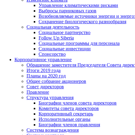
Управление климатическими рисками
Выбросы парниковых газов
Возобновляемые источники энергии и энерго
Сохранение биологического разнообразия
Социальная деятельность
Социальное партнерство
Follow Up Siberia
Социальные программы для персонала
Социальные инвестиции
Спонсорство
Корпоративное управление
Обращение заместителя Председателя Совета дирек
Итоги 2019 года
Планы на 2020 год
Общее собрание акционеров
Совет директоров
Правление
Структура управления
Биографии членов совета директоров
Комитеты совета директоров
Корпоративный секретарь
Исполнительные органы
Биографии членов правления
Система вознаграждения