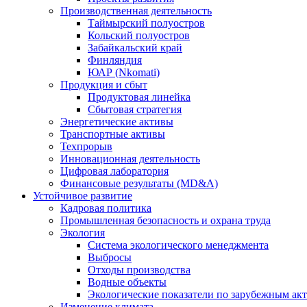
Производственная деятельность
Таймырский полуостров
Кольский полуостров
Забайкальский край
Финляндия
ЮАР (Nkomati)
Продукция и сбыт
Продуктовая линейка
Сбытовая стратегия
Энергетические активы
Транспортные активы
Техпрорыв
Инновационная деятельность
Цифровая лаборатория
Финансовые результаты (MD&A)
Устойчивое развитие
Кадровая политика
Промышленная безопасность и охрана труда
Экология
Система экологического менеджмента
Выбросы
Отходы производства
Водные объекты
Экологические показатели по зарубежным ак
Изменение климата