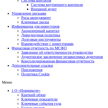
Система контроля
Система внутреннего контроля
Внешний аудит
Управление рисками
Риск-менеджмент
Ключевые риски
Информация для инвесторов
Акционерный капитал
Дивидендная политика
Долговые инструменты
Взаимодействие с инвеcторами
Финасовая отчетность по МСФО
Заявление об ответственности руководства
Аудиторское заключение независимых аудиторов
Консолидированная финансовая отчетность
Дополнительные ссылки
Приложения
Политика Cookie
Меню
1
О «Норникеле»
Краткий обзор
Ключевые показатели
Ключевые события года
Бизнес-модель