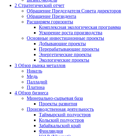
2
Стратегический отчет
Обращение Председателя Совета директоров
Обращение Президента
Расширяем горизонты
Комплексная экологическая программа
Ускорение роста производства
Основные инвестиционные проекты
Добывающие проекты
Перерабатывающие проекты
Энергетические проекты
Экологические проекты
3
Обзор рынка металлов
Никель
Медь
Палладий
Платина
4
Обзор бизнеса
Минерально-сырьевая база
Проекты развития
Производственная деятельность
Таймырский полуостров
Кольский полуостров
Забайкальский край
Финляндия