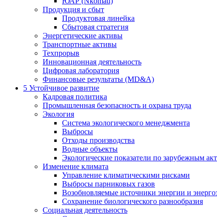
ЮАР (Nkomati)
Продукция и сбыт
Продуктовая линейка
Сбытовая стратегия
Энергетические активы
Транспортные активы
Техпрорыв
Инновационная деятельность
Цифровая лаборатория
Финансовые результаты (MD&A)
5
Устойчивое развитие
Кадровая политика
Промышленная безопасность и охрана труда
Экология
Система экологического менеджмента
Выбросы
Отходы производства
Водные объекты
Экологические показатели по зарубежным ак
Изменение климата
Управление климатическими рисками
Выбросы парниковых газов
Возобновляемые источники энергии и энерго
Сохранение биологического разнообразия
Социальная деятельность