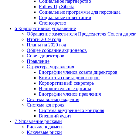
Социальное партнерство
Follow Up Siberia
Социальные программы для персонала
Социальные инвестиции
Спонсорство
6
Корпоративное управление
Обращение заместителя Председателя Совета дирек
Итоги 2019 года
Планы на 2020 год
Общее собрание акционеров
Совет директоров
Правление
Структура управления
Биографии членов совета директоров
Комитеты совета директоров
Корпоративный секретарь
Исполнительные органы
Биографии членов правления
Система вознаграждения
Система контроля
Система внутреннего контроля
Внешний аудит
7
Управление рисками
Риск-менеджмент
Ключевые риски