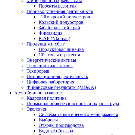
Минерально-сырьевая база
Проекты развития
Производственная деятельность
Таймырский полуостров
Кольский полуостров
Забайкальский край
Финляндия
ЮАР (Nkomati)
Продукция и сбыт
Продуктовая линейка
Сбытовая стратегия
Энергетические активы
Транспортные активы
Техпрорыв
Инновационная деятельность
Цифровая лаборатория
Финансовые результаты (MD&A)
5
Устойчивое развитие
Кадровая политика
Промышленная безопасность и охрана труда
Экология
Система экологического менеджмента
Выбросы
Отходы производства
Водные объекты