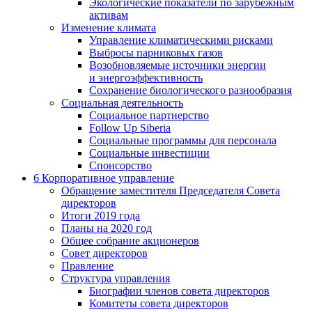
Экологические показатели по зарубежным
активам
Изменение климата
Управление климатическими рисками
Выбросы парниковых газов
Возобновляемые источники энергии
и энергоэффективность
Сохранение биологического разнообразия
Социальная деятельность
Социальное партнерство
Follow Up Siberia
Социальные программы для персонала
Социальные инвестиции
Спонсорство
6
Корпоративное управление
Обращение заместителя Председателя Совета
директоров
Итоги 2019 года
Планы на 2020 год
Общее собрание акционеров
Совет директоров
Правление
Структура управления
Биографии членов совета директоров
Комитеты совета директоров