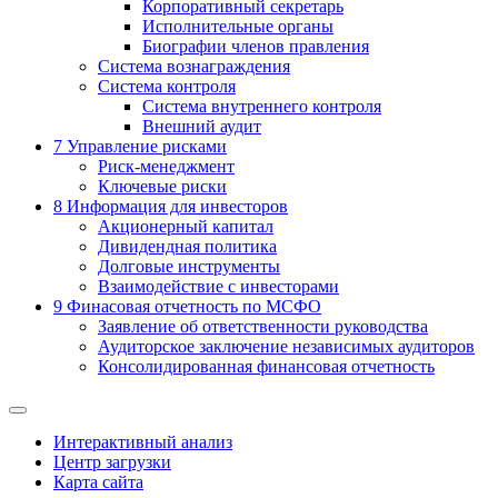
Корпоративный секретарь
Исполнительные органы
Биографии членов правления
Система вознаграждения
Система контроля
Система внутреннего контроля
Внешний аудит
7
Управление рисками
Риск-менеджмент
Ключевые риски
8
Информация для инвесторов
Акционерный капитал
Дивидендная политика
Долговые инструменты
Взаимодействие с инвеcторами
9
Финасовая отчетность по МСФО
Заявление об ответственности руководства
Аудиторское заключение независимых аудиторов
Консолидированная финансовая отчетность
Интерактивный анализ
Центр загрузки
Карта сайта