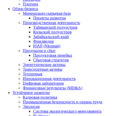
Платина
Обзор бизнеса
Минерально-сырьевая база
Проекты развития
Производственная деятельность
Таймырский полуостров
Кольский полуостров
Забайкальский край
Финляндия
ЮАР (Nkomati)
Продукция и сбыт
Продуктовая линейка
Сбытовая стратегия
Энергетические активы
Транспортные активы
Техпрорыв
Инновационная деятельность
Цифровая лаборатория
Финансовые результаты (MD&A)
Устойчивое развитие
Кадровая политика
Промышленная безопасность и охрана труда
Экология
Система экологического менеджмента
Выбросы