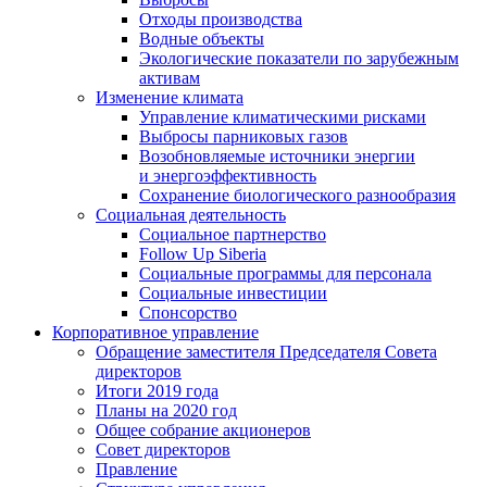
Отходы производства
Водные объекты
Экологические показатели по зарубежным
активам
Изменение климата
Управление климатическими рисками
Выбросы парниковых газов
Возобновляемые источники энергии
и энергоэффективность
Сохранение биологического разнообразия
Социальная деятельность
Социальное партнерство
Follow Up Siberia
Социальные программы для персонала
Социальные инвестиции
Спонсорство
Корпоративное управление
Обращение заместителя Председателя Совета
директоров
Итоги 2019 года
Планы на 2020 год
Общее собрание акционеров
Совет директоров
Правление