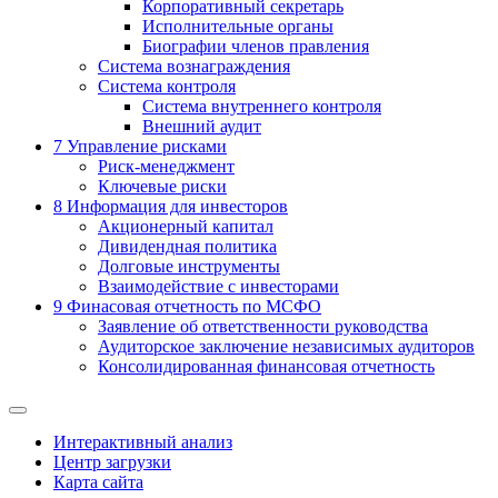
Корпоративный секретарь
Исполнительные органы
Биографии членов правления
Система вознаграждения
Система контроля
Система внутреннего контроля
Внешний аудит
7
Управление рисками
Риск-менеджмент
Ключевые риски
8
Информация для инвесторов
Акционерный капитал
Дивидендная политика
Долговые инструменты
Взаимодействие с инвеcторами
9
Финасовая отчетность по МСФО
Заявление об ответственности руководства
Аудиторское заключение независимых аудиторов
Консолидированная финансовая отчетность
Интерактивный анализ
Центр загрузки
Карта сайта