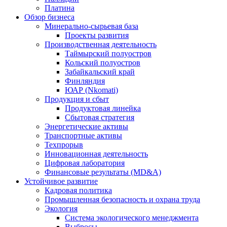
Платина
Обзор бизнеса
Минерально-сырьевая база
Проекты развития
Производственная деятельность
Таймырский полуостров
Кольский полуостров
Забайкальский край
Финляндия
ЮАР (Nkomati)
Продукция и сбыт
Продуктовая линейка
Сбытовая стратегия
Энергетические активы
Транспортные активы
Техпрорыв
Инновационная деятельность
Цифровая лаборатория
Финансовые результаты (MD&A)
Устойчивое развитие
Кадровая политика
Промышленная безопасность и охрана труда
Экология
Система экологического менеджмента
Выбросы