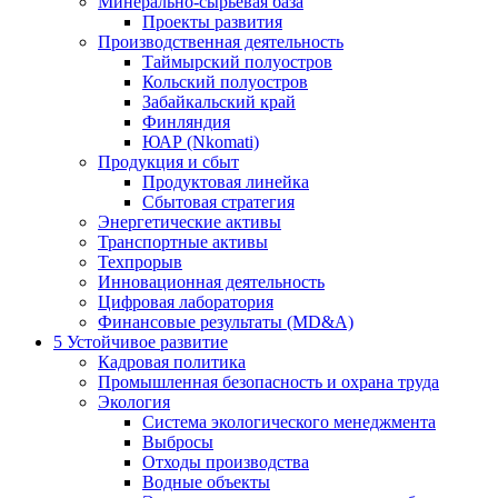
Минерально-сырьевая база
Проекты развития
Производственная деятельность
Таймырский полуостров
Кольский полуостров
Забайкальский край
Финляндия
ЮАР (Nkomati)
Продукция и сбыт
Продуктовая линейка
Сбытовая стратегия
Энергетические активы
Транспортные активы
Техпрорыв
Инновационная деятельность
Цифровая лаборатория
Финансовые результаты (MD&A)
5
Устойчивое развитие
Кадровая политика
Промышленная безопасность и охрана труда
Экология
Система экологического менеджмента
Выбросы
Отходы производства
Водные объекты