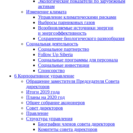
Экологические показатели по зарубежным
активам
Изменение климата
Управление климатическими рисками
Выбросы парниковых газов
Возобновляемые источники энергии
и энергоэффективность
Сохранение биологического разнообразия
Социальная деятельность
Социальное партнерство
Follow Up Siberia
Социальные программы для персонала
Социальные инвестиции
Спонсорство
6
Корпоративное управление
Обращение заместителя Председателя Совета
директоров
Итоги 2019 года
Планы на 2020 год
Общее собрание акционеров
Совет директоров
Правление
Структура управления
Биографии членов совета директоров
Комитеты совета директоров