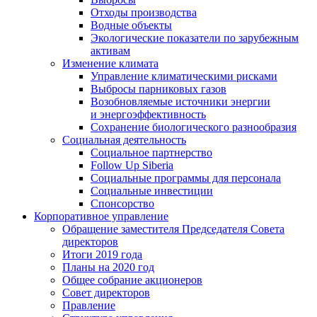
Отходы производства
Водные объекты
Экологические показатели по зарубежным
активам
Изменение климата
Управление климатическими рисками
Выбросы парниковых газов
Возобновляемые источники энергии
и энергоэффективность
Сохранение биологического разнообразия
Социальная деятельность
Социальное партнерство
Follow Up Siberia
Социальные программы для персонала
Социальные инвестиции
Спонсорство
Корпоративное управление
Обращение заместителя Председателя Совета
директоров
Итоги 2019 года
Планы на 2020 год
Общее собрание акционеров
Совет директоров
Правление