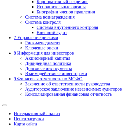
Корпоративный секретарь
Исполнительные органы
Биографии членов правления
Система вознаграждения
Система контроля
Система внутреннего контроля
Внешний аудит
7
Управление рисками
Риск-менеджмент
Ключевые риски
8
Информация для инвесторов
Акционерный капитал
Дивидендная политика
Долговые инструменты
Взаимодействие с инвеcторами
9
Финасовая отчетность по МСФО
Заявление об ответственности руководства
Аудиторское заключение независимых аудиторов
Консолидированная финансовая отчетность
Интерактивный анализ
Центр загрузки
Карта сайта