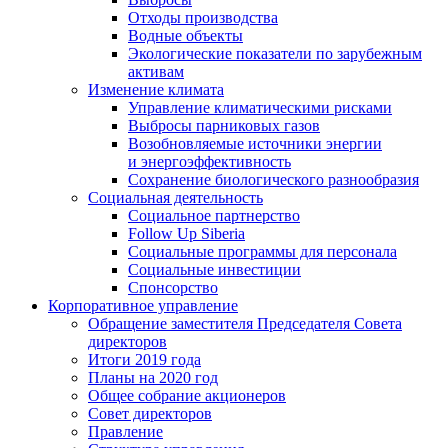
Отходы производства
Водные объекты
Экологические показатели по зарубежным
активам
Изменение климата
Управление климатическими рисками
Выбросы парниковых газов
Возобновляемые источники энергии
и энергоэффективность
Сохранение биологического разнообразия
Социальная деятельность
Социальное партнерство
Follow Up Siberia
Социальные программы для персонала
Социальные инвестиции
Спонсорство
Корпоративное управление
Обращение заместителя Председателя Совета
директоров
Итоги 2019 года
Планы на 2020 год
Общее собрание акционеров
Совет директоров
Правление