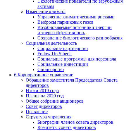
Экологические показатели по зарубежным
активам
Изменение климата
Управление климатическими рисками
Выбросы парниковых газов
Возобновляемые источники энергии
и энергоэффективность
Сохранение биологического разнообразия
Социальная деятельность
Социальное партнерство
Follow Up Siberia
Социальные программы для персонала
Социальные инвестиции
Спонсорство
6
Корпоративное управление
Обращение заместителя Председателя Совета
директоров
Итоги 2019 года
Планы на 2020 год
Общее собрание акционеров
Совет директоров
Правление
Структура управления
Биографии членов совета директоров
Комитеты совета директоров