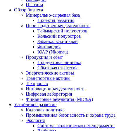
Платина
Обзор бизнеса
Минерально-сырьевая база
Проекты развития
Производственная деятельность
Таймырский полуостров
Кольский полуостров
Забайкальский край
Финляндия
ЮАР (Nkomati)
Продукция и сбыт
Продуктовая линейка
Сбытовая стратегия
Энергетические активы
Транспортные активы
Техпрорыв
Инновационная деятельность
Цифровая лаборатория
Финансовые результаты (MD&A)
Устойчивое развитие
Кадровая политика
Промышленная безопасность и охрана труда
Экология
Система экологического менеджмента
Выбросы