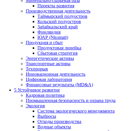
Минерально-сырьевая база
Проекты развития
Производственная деятельность
Таймырский полуостров
Кольский полуостров
Забайкальский край
Финляндия
ЮАР (Nkomati)
Продукция и сбыт
Продуктовая линейка
Сбытовая стратегия
Энергетические активы
Транспортные активы
Техпрорыв
Инновационная деятельность
Цифровая лаборатория
Финансовые результаты (MD&A)
5
Устойчивое развитие
Кадровая политика
Промышленная безопасность и охрана труда
Экология
Система экологического менеджмента
Выбросы
Отходы производства
Водные объекты