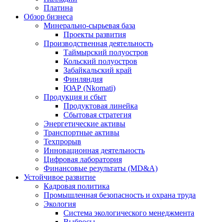
Платина
Обзор бизнеса
Минерально-сырьевая база
Проекты развития
Производственная деятельность
Таймырский полуостров
Кольский полуостров
Забайкальский край
Финляндия
ЮАР (Nkomati)
Продукция и сбыт
Продуктовая линейка
Сбытовая стратегия
Энергетические активы
Транспортные активы
Техпрорыв
Инновационная деятельность
Цифровая лаборатория
Финансовые результаты (MD&A)
Устойчивое развитие
Кадровая политика
Промышленная безопасность и охрана труда
Экология
Система экологического менеджмента
Выбросы