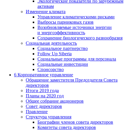
Экологические показатели по зарубежным
активам
Изменение климата
Управление климатическими рисками
Выбросы парниковых газов
Возобновляемые источники энергии
и энергоэффективность
Сохранение биологического разнообразия
Социальная деятельность
Социальное партнерство
Follow Up Siberia
Социальные программы для персонала
Социальные инвестиции
Спонсорство
6
Корпоративное управление
Обращение заместителя Председателя Совета
директоров
Итоги 2019 года
Планы на 2020 год
Общее собрание акционеров
Совет директоров
Правление
Структура управления
Биографии членов совета директоров
Комитеты совета директоров