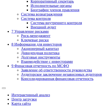
Корпоративный секретарь
Исполнительные органы
Биографии членов правления
Система вознаграждения
Система контроля
Система внутреннего контроля
Внешний аудит
7
Управление рисками
Риск-менеджмент
Ключевые риски
8
Информация для инвесторов
Акционерный капитал
Дивидендная политика
Долговые инструменты
Взаимодействие с инвеcторами
9
Финасовая отчетность по МСФО
Заявление об ответственности руководства
Аудиторское заключение независимых аудиторов
Консолидированная финансовая отчетность
Интерактивный анализ
Центр загрузки
Карта сайта