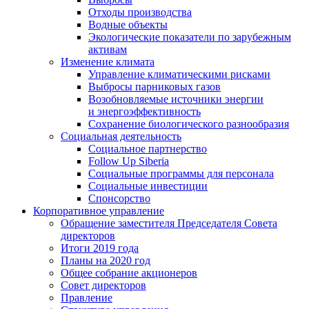
Отходы производства
Водные объекты
Экологические показатели по зарубежным
активам
Изменение климата
Управление климатическими рисками
Выбросы парниковых газов
Возобновляемые источники энергии
и энергоэффективность
Сохранение биологического разнообразия
Социальная деятельность
Социальное партнерство
Follow Up Siberia
Социальные программы для персонала
Социальные инвестиции
Спонсорство
Корпоративное управление
Обращение заместителя Председателя Совета
директоров
Итоги 2019 года
Планы на 2020 год
Общее собрание акционеров
Совет директоров
Правление