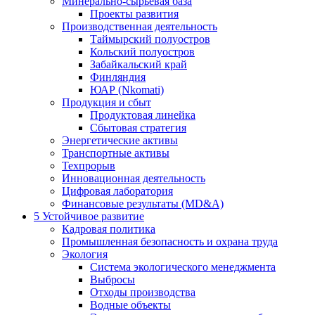
Минерально-сырьевая база
Проекты развития
Производственная деятельность
Таймырский полуостров
Кольский полуостров
Забайкальский край
Финляндия
ЮАР (Nkomati)
Продукция и сбыт
Продуктовая линейка
Сбытовая стратегия
Энергетические активы
Транспортные активы
Техпрорыв
Инновационная деятельность
Цифровая лаборатория
Финансовые результаты (MD&A)
5
Устойчивое развитие
Кадровая политика
Промышленная безопасность и охрана труда
Экология
Система экологического менеджмента
Выбросы
Отходы производства
Водные объекты