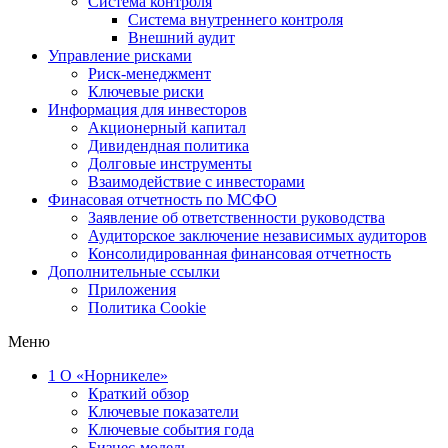
Система контроля
Система внутреннего контроля
Внешний аудит
Управление рисками
Риск-менеджмент
Ключевые риски
Информация для инвесторов
Акционерный капитал
Дивидендная политика
Долговые инструменты
Взаимодействие с инвеcторами
Финасовая отчетность по МСФО
Заявление об ответственности руководства
Аудиторское заключение независимых аудиторов
Консолидированная финансовая отчетность
Дополнительные ссылки
Приложения
Политика Cookie
Меню
1
О «Норникеле»
Краткий обзор
Ключевые показатели
Ключевые события года
Бизнес-модель