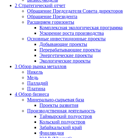
2
Стратегический отчет
Обращение Председателя Совета директоров
Обращение Президента
Расширяем горизонты
Комплексная экологическая программа
Ускорение роста производства
Основные инвестиционные проекты
Добывающие проекты
Перерабатывающие проекты
Энергетические проекты
Экологические проекты
3
Обзор рынка металлов
Никель
Медь
Палладий
Платина
4
Обзор бизнеса
Минерально-сырьевая база
Проекты развития
Производственная деятельность
Таймырский полуостров
Кольский полуостров
Забайкальский край
Финляндия