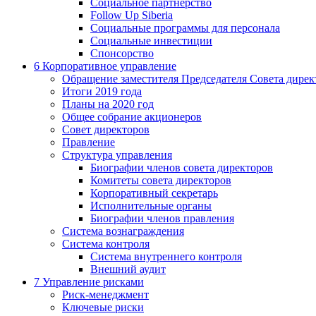
Социальное партнерство
Follow Up Siberia
Социальные программы для персонала
Социальные инвестиции
Спонсорство
6
Корпоративное управление
Обращение заместителя Председателя Совета дирек
Итоги 2019 года
Планы на 2020 год
Общее собрание акционеров
Совет директоров
Правление
Структура управления
Биографии членов совета директоров
Комитеты совета директоров
Корпоративный секретарь
Исполнительные органы
Биографии членов правления
Система вознаграждения
Система контроля
Система внутреннего контроля
Внешний аудит
7
Управление рисками
Риск-менеджмент
Ключевые риски