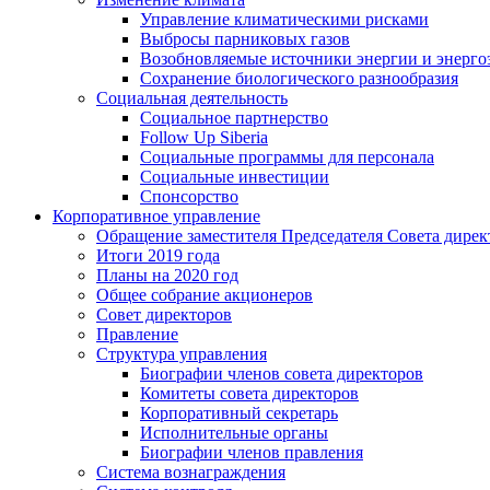
Управление климатическими рисками
Выбросы парниковых газов
Возобновляемые источники энергии и энерго
Сохранение биологического разнообразия
Социальная деятельность
Социальное партнерство
Follow Up Siberia
Социальные программы для персонала
Социальные инвестиции
Спонсорство
Корпоративное управление
Обращение заместителя Председателя Совета дирек
Итоги 2019 года
Планы на 2020 год
Общее собрание акционеров
Совет директоров
Правление
Структура управления
Биографии членов совета директоров
Комитеты совета директоров
Корпоративный секретарь
Исполнительные органы
Биографии членов правления
Система вознаграждения