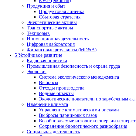
ЮАР (Nkomati)
Продукция и сбыт
Продуктовая линейка
Сбытовая стратегия
Энергетические активы
Транспортные активы
Техпрорыв
Инновационная деятельность
Цифровая лаборатория
Финансовые результаты (MD&A)
5
Устойчивое развитие
Кадровая политика
Промышленная безопасность и охрана труда
Экология
Система экологического менеджмента
Выбросы
Отходы производства
Водные объекты
Экологические показатели по зарубежным ак
Изменение климата
Управление климатическими рисками
Выбросы парниковых газов
Возобновляемые источники энергии и энерго
Сохранение биологического разнообразия
Социальная деятельность