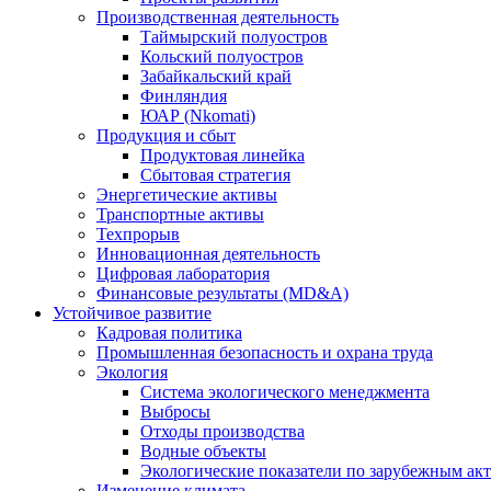
Производственная деятельность
Таймырский полуостров
Кольский полуостров
Забайкальский край
Финляндия
ЮАР (Nkomati)
Продукция и сбыт
Продуктовая линейка
Сбытовая стратегия
Энергетические активы
Транспортные активы
Техпрорыв
Инновационная деятельность
Цифровая лаборатория
Финансовые результаты (MD&A)
Устойчивое развитие
Кадровая политика
Промышленная безопасность и охрана труда
Экология
Система экологического менеджмента
Выбросы
Отходы производства
Водные объекты
Экологические показатели по зарубежным ак
Изменение климата