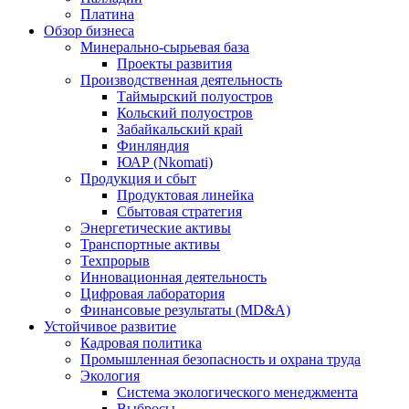
Платина
Обзор бизнеса
Минерально-сырьевая база
Проекты развития
Производственная деятельность
Таймырский полуостров
Кольский полуостров
Забайкальский край
Финляндия
ЮАР (Nkomati)
Продукция и сбыт
Продуктовая линейка
Сбытовая стратегия
Энергетические активы
Транспортные активы
Техпрорыв
Инновационная деятельность
Цифровая лаборатория
Финансовые результаты (MD&A)
Устойчивое развитие
Кадровая политика
Промышленная безопасность и охрана труда
Экология
Система экологического менеджмента
Выбросы