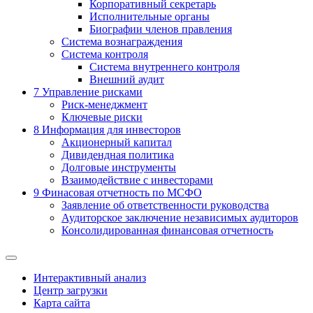
Корпоративный секретарь
Исполнительные органы
Биографии членов правления
Система вознаграждения
Система контроля
Система внутреннего контроля
Внешний аудит
7
Управление рисками
Риск-менеджмент
Ключевые риски
8
Информация для инвесторов
Акционерный капитал
Дивидендная политика
Долговые инструменты
Взаимодействие с инвеcторами
9
Финасовая отчетность по МСФО
Заявление об ответственности руководства
Аудиторское заключение независимых аудиторов
Консолидированная финансовая отчетность
Интерактивный анализ
Центр загрузки
Карта сайта