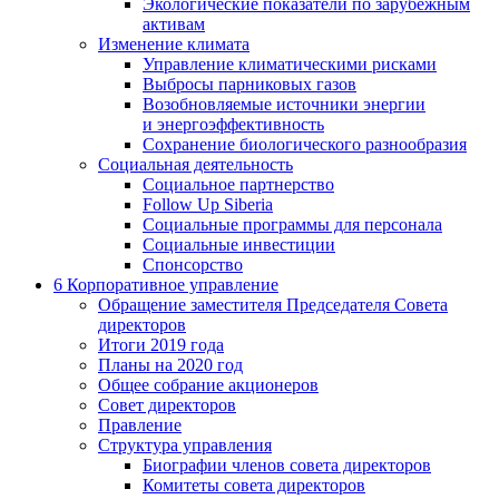
Экологические показатели по зарубежным
активам
Изменение климата
Управление климатическими рисками
Выбросы парниковых газов
Возобновляемые источники энергии
и энергоэффективность
Сохранение биологического разнообразия
Социальная деятельность
Социальное партнерство
Follow Up Siberia
Социальные программы для персонала
Социальные инвестиции
Спонсорство
6
Корпоративное управление
Обращение заместителя Председателя Совета
директоров
Итоги 2019 года
Планы на 2020 год
Общее собрание акционеров
Совет директоров
Правление
Структура управления
Биографии членов совета директоров
Комитеты совета директоров