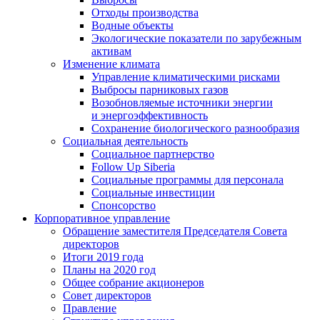
Отходы производства
Водные объекты
Экологические показатели по зарубежным
активам
Изменение климата
Управление климатическими рисками
Выбросы парниковых газов
Возобновляемые источники энергии
и энергоэффективность
Сохранение биологического разнообразия
Социальная деятельность
Социальное партнерство
Follow Up Siberia
Социальные программы для персонала
Социальные инвестиции
Спонсорство
Корпоративное управление
Обращение заместителя Председателя Совета
директоров
Итоги 2019 года
Планы на 2020 год
Общее собрание акционеров
Совет директоров
Правление