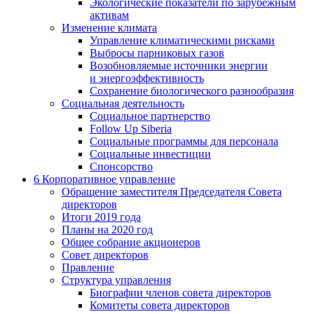
Экологические показатели по зарубежным
активам
Изменение климата
Управление климатическими рисками
Выбросы парниковых газов
Возобновляемые источники энергии
и энергоэффективность
Сохранение биологического разнообразия
Социальная деятельность
Социальное партнерство
Follow Up Siberia
Социальные программы для персонала
Социальные инвестиции
Спонсорство
6
Корпоративное управление
Обращение заместителя Председателя Совета
директоров
Итоги 2019 года
Планы на 2020 год
Общее собрание акционеров
Совет директоров
Правление
Структура управления
Биографии членов совета директоров
Комитеты совета директоров