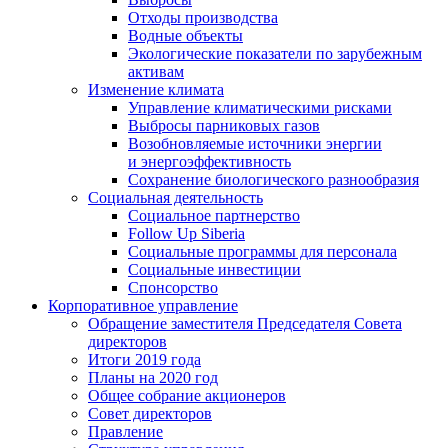
Отходы производства
Водные объекты
Экологические показатели по зарубежным
активам
Изменение климата
Управление климатическими рисками
Выбросы парниковых газов
Возобновляемые источники энергии
и энергоэффективность
Сохранение биологического разнообразия
Социальная деятельность
Социальное партнерство
Follow Up Siberia
Социальные программы для персонала
Социальные инвестиции
Спонсорство
Корпоративное управление
Обращение заместителя Председателя Совета
директоров
Итоги 2019 года
Планы на 2020 год
Общее собрание акционеров
Совет директоров
Правление