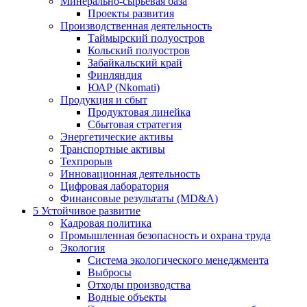
Минерально-сырьевая база
Проекты развития
Производственная деятельность
Таймырский полуостров
Кольский полуостров
Забайкальский край
Финляндия
ЮАР (Nkomati)
Продукция и сбыт
Продуктовая линейка
Сбытовая стратегия
Энергетические активы
Транспортные активы
Техпрорыв
Инновационная деятельность
Цифровая лаборатория
Финансовые результаты (MD&A)
5
Устойчивое развитие
Кадровая политика
Промышленная безопасность и охрана труда
Экология
Система экологического менеджмента
Выбросы
Отходы производства
Водные объекты