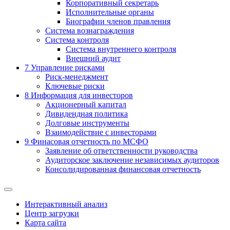
Корпоративный секретарь
Исполнительные органы
Биографии членов правления
Система вознаграждения
Система контроля
Система внутреннего контроля
Внешний аудит
7
Управление рисками
Риск-менеджмент
Ключевые риски
8
Информация для инвесторов
Акционерный капитал
Дивидендная политика
Долговые инструменты
Взаимодействие с инвеcторами
9
Финасовая отчетность по МСФО
Заявление об ответственности руководства
Аудиторское заключение независимых аудиторов
Консолидированная финансовая отчетность
Интерактивный анализ
Центр загрузки
Карта сайта