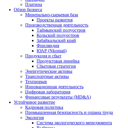
Платина
Обзор бизнеса
Минерально-сырьевая база
Проекты развития
Производственная деятельность
Таймырский полуостров
Кольский полуостров
Забайкальский край
Финляндия
ЮАР (Nkomati)
Продукция и сбыт
Продуктовая линейка
Сбытовая стратегия
Энергетические активы
Транспортные активы
Техпрорыв
Инновационная деятельность
Цифровая лаборатория
Финансовые результаты (MD&A)
Устойчивое развитие
Кадровая политика
Промышленная безопасность и охрана труда
Экология
Система экологического менеджмента
Выбросы