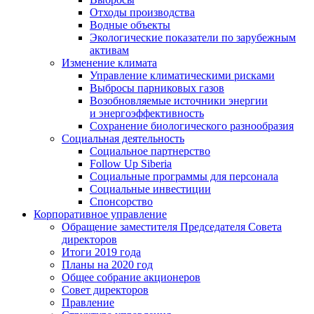
Отходы производства
Водные объекты
Экологические показатели по зарубежным
активам
Изменение климата
Управление климатическими рисками
Выбросы парниковых газов
Возобновляемые источники энергии
и энергоэффективность
Сохранение биологического разнообразия
Социальная деятельность
Социальное партнерство
Follow Up Siberia
Социальные программы для персонала
Социальные инвестиции
Спонсорство
Корпоративное управление
Обращение заместителя Председателя Совета
директоров
Итоги 2019 года
Планы на 2020 год
Общее собрание акционеров
Совет директоров
Правление