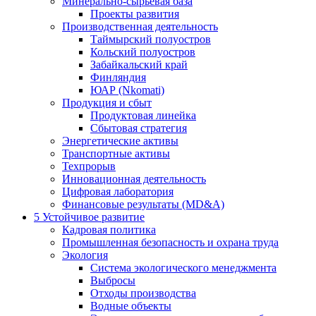
Минерально-сырьевая база
Проекты развития
Производственная деятельность
Таймырский полуостров
Кольский полуостров
Забайкальский край
Финляндия
ЮАР (Nkomati)
Продукция и сбыт
Продуктовая линейка
Сбытовая стратегия
Энергетические активы
Транспортные активы
Техпрорыв
Инновационная деятельность
Цифровая лаборатория
Финансовые результаты (MD&A)
5
Устойчивое развитие
Кадровая политика
Промышленная безопасность и охрана труда
Экология
Система экологического менеджмента
Выбросы
Отходы производства
Водные объекты