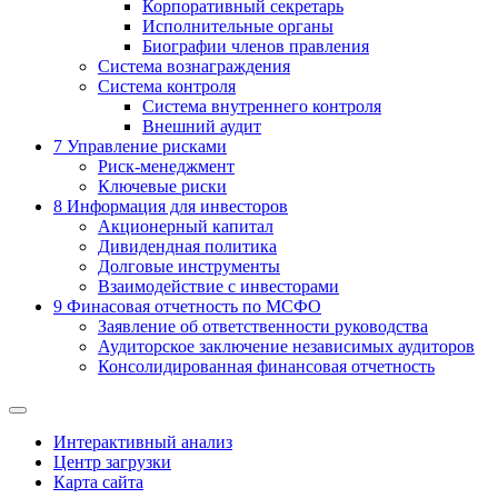
Корпоративный секретарь
Исполнительные органы
Биографии членов правления
Система вознаграждения
Система контроля
Система внутреннего контроля
Внешний аудит
7
Управление рисками
Риск-менеджмент
Ключевые риски
8
Информация для инвесторов
Акционерный капитал
Дивидендная политика
Долговые инструменты
Взаимодействие с инвеcторами
9
Финасовая отчетность по МСФО
Заявление об ответственности руководства
Аудиторское заключение независимых аудиторов
Консолидированная финансовая отчетность
Интерактивный анализ
Центр загрузки
Карта сайта