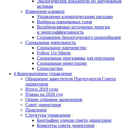
Экологические показатели по зарубежным
активам
Изменение климата
Управление климатическими рисками
Выбросы парниковых газов
Возобновляемые источники энергии
и энергоэффективность
Сохранение биологического разнообразия
Социальная деятельность
Социальное партнерство
Follow Up Siberia
Социальные программы для персонала
Социальные инвестиции
Спонсорство
6
Корпоративное управление
Обращение заместителя Председателя Совета
директоров
Итоги 2019 года
Планы на 2020 год
Общее собрание акционеров
Совет директоров
Правление
Структура управления
Биографии членов совета директоров
Комитеты совета директоров