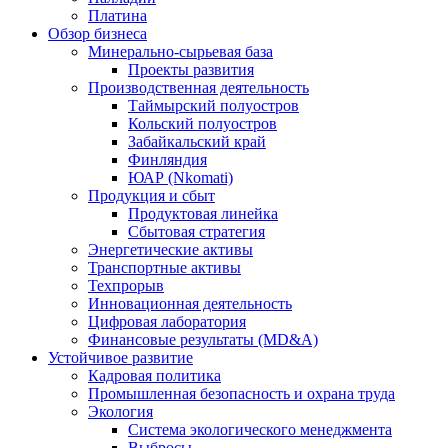
Платина
Обзор бизнеса
Минерально-сырьевая база
Проекты развития
Производственная деятельность
Таймырский полуостров
Кольский полуостров
Забайкальский край
Финляндия
ЮАР (Nkomati)
Продукция и сбыт
Продуктовая линейка
Сбытовая стратегия
Энергетические активы
Транспортные активы
Техпрорыв
Инновационная деятельность
Цифровая лаборатория
Финансовые результаты (MD&A)
Устойчивое развитие
Кадровая политика
Промышленная безопасность и охрана труда
Экология
Система экологического менеджмента
Выбросы