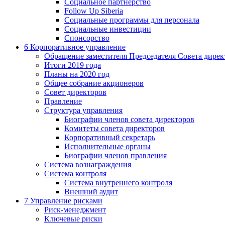
Социальное партнерство
Follow Up Siberia
Социальные программы для персонала
Социальные инвестиции
Спонсорство
6
Корпоративное управление
Обращение заместителя Председателя Совета дирек
Итоги 2019 года
Планы на 2020 год
Общее собрание акционеров
Совет директоров
Правление
Структура управления
Биографии членов совета директоров
Комитеты совета директоров
Корпоративный секретарь
Исполнительные органы
Биографии членов правления
Система вознаграждения
Система контроля
Система внутреннего контроля
Внешний аудит
7
Управление рисками
Риск-менеджмент
Ключевые риски