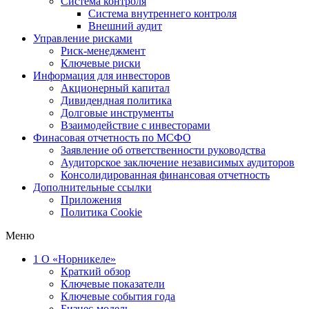
Система контроля
Система внутреннего контроля
Внешний аудит
Управление рисками
Риск-менеджмент
Ключевые риски
Информация для инвесторов
Акционерный капитал
Дивидендная политика
Долговые инструменты
Взаимодействие с инвеcторами
Финасовая отчетность по МСФО
Заявление об ответственности руководства
Аудиторское заключение независимых аудиторов
Консолидированная финансовая отчетность
Дополнительные ссылки
Приложения
Политика Cookie
Меню
1
О «Норникеле»
Краткий обзор
Ключевые показатели
Ключевые события года
Бизнес-модель