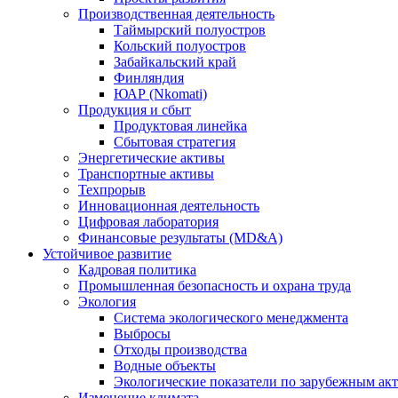
Производственная деятельность
Таймырский полуостров
Кольский полуостров
Забайкальский край
Финляндия
ЮАР (Nkomati)
Продукция и сбыт
Продуктовая линейка
Сбытовая стратегия
Энергетические активы
Транспортные активы
Техпрорыв
Инновационная деятельность
Цифровая лаборатория
Финансовые результаты (MD&A)
Устойчивое развитие
Кадровая политика
Промышленная безопасность и охрана труда
Экология
Система экологического менеджмента
Выбросы
Отходы производства
Водные объекты
Экологические показатели по зарубежным ак
Изменение климата