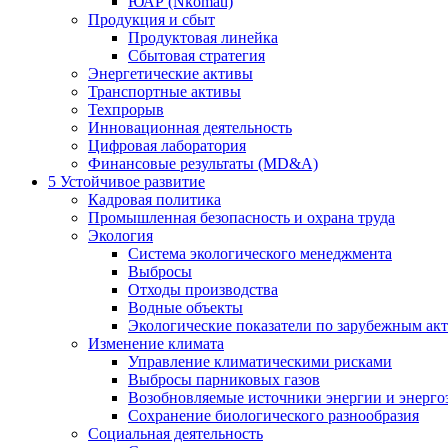
ЮАР (Nkomati)
Продукция и сбыт
Продуктовая линейка
Сбытовая стратегия
Энергетические активы
Транспортные активы
Техпрорыв
Инновационная деятельность
Цифровая лаборатория
Финансовые результаты (MD&A)
5
Устойчивое развитие
Кадровая политика
Промышленная безопасность и охрана труда
Экология
Система экологического менеджмента
Выбросы
Отходы производства
Водные объекты
Экологические показатели по зарубежным ак
Изменение климата
Управление климатическими рисками
Выбросы парниковых газов
Возобновляемые источники энергии и энерго
Сохранение биологического разнообразия
Социальная деятельность