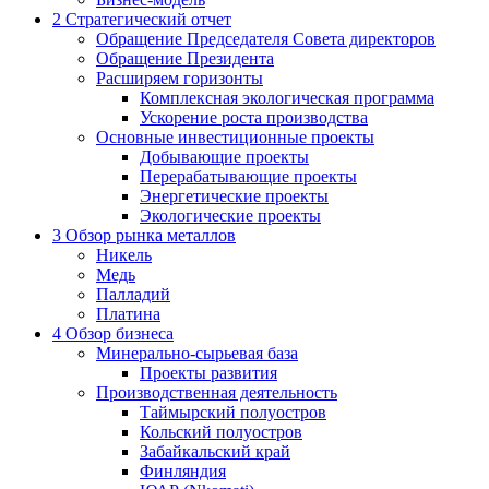
2
Стратегический отчет
Обращение Председателя Совета директоров
Обращение Президента
Расширяем горизонты
Комплексная экологическая программа
Ускорение роста производства
Основные инвестиционные проекты
Добывающие проекты
Перерабатывающие проекты
Энергетические проекты
Экологические проекты
3
Обзор рынка металлов
Никель
Медь
Палладий
Платина
4
Обзор бизнеса
Минерально-сырьевая база
Проекты развития
Производственная деятельность
Таймырский полуостров
Кольский полуостров
Забайкальский край
Финляндия