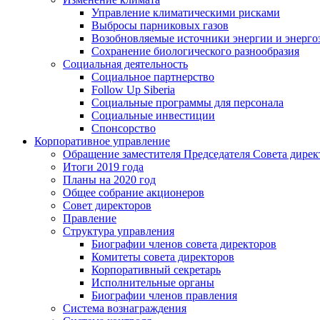
Управление климатическими рисками
Выбросы парниковых газов
Возобновляемые источники энергии и энерго
Сохранение биологического разнообразия
Социальная деятельность
Социальное партнерство
Follow Up Siberia
Социальные программы для персонала
Социальные инвестиции
Спонсорство
Корпоративное управление
Обращение заместителя Председателя Совета дирек
Итоги 2019 года
Планы на 2020 год
Общее собрание акционеров
Совет директоров
Правление
Структура управления
Биографии членов совета директоров
Комитеты совета директоров
Корпоративный секретарь
Исполнительные органы
Биографии членов правления
Система вознаграждения