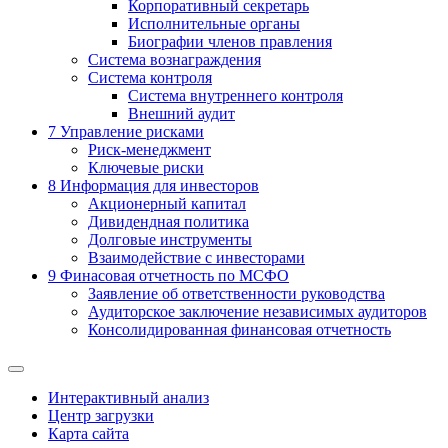
Корпоративный секретарь
Исполнительные органы
Биографии членов правления
Система вознаграждения
Система контроля
Система внутреннего контроля
Внешний аудит
7
Управление рисками
Риск-менеджмент
Ключевые риски
8
Информация для инвесторов
Акционерный капитал
Дивидендная политика
Долговые инструменты
Взаимодействие с инвеcторами
9
Финасовая отчетность по МСФО
Заявление об ответственности руководства
Аудиторское заключение независимых аудиторов
Консолидированная финансовая отчетность
Интерактивный анализ
Центр загрузки
Карта сайта