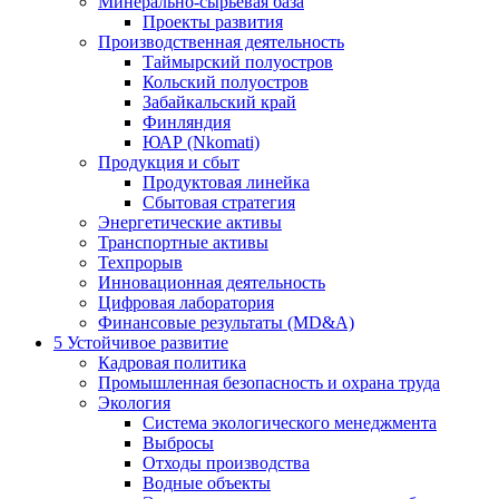
Минерально-сырьевая база
Проекты развития
Производственная деятельность
Таймырский полуостров
Кольский полуостров
Забайкальский край
Финляндия
ЮАР (Nkomati)
Продукция и сбыт
Продуктовая линейка
Сбытовая стратегия
Энергетические активы
Транспортные активы
Техпрорыв
Инновационная деятельность
Цифровая лаборатория
Финансовые результаты (MD&A)
5
Устойчивое развитие
Кадровая политика
Промышленная безопасность и охрана труда
Экология
Система экологического менеджмента
Выбросы
Отходы производства
Водные объекты