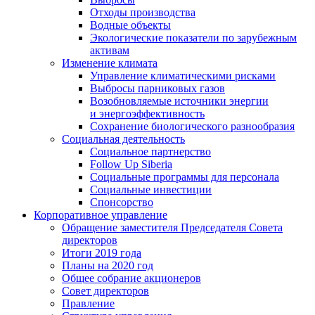
Отходы производства
Водные объекты
Экологические показатели по зарубежным
активам
Изменение климата
Управление климатическими рисками
Выбросы парниковых газов
Возобновляемые источники энергии
и энергоэффективность
Сохранение биологического разнообразия
Социальная деятельность
Социальное партнерство
Follow Up Siberia
Социальные программы для персонала
Социальные инвестиции
Спонсорство
Корпоративное управление
Обращение заместителя Председателя Совета
директоров
Итоги 2019 года
Планы на 2020 год
Общее собрание акционеров
Совет директоров
Правление