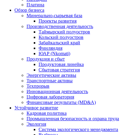
Платина
Обзор бизнеса
Минерально-сырьевая база
Проекты развития
Производственная деятельность
Таймырский полуостров
Кольский полуостров
Забайкальский край
Финляндия
ЮАР (Nkomati)
Продукция и сбыт
Продуктовая линейка
Сбытовая стратегия
Энергетические активы
Транспортные активы
Техпрорыв
Инновационная деятельность
Цифровая лаборатория
Финансовые результаты (MD&A)
Устойчивое развитие
Кадровая политика
Промышленная безопасность и охрана труда
Экология
Система экологического менеджмента
Выбросы