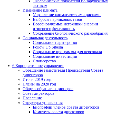
Экологические показатели по зарубежным
активам
Изменение климата
Управление климатическими рисками
Выбросы парниковых газов
Возобновляемые источники энергии
и энергоэффективность
Сохранение биологического разнообразия
Социальная деятельность
Социальное партнерство
Follow Up Siberia
Социальные программы для персонала
Социальные инвестиции
Спонсорство
6
Корпоративное управление
Обращение заместителя Председателя Совета
директоров
Итоги 2019 года
Планы на 2020 год
Общее собрание акционеров
Совет директоров
Правление
Структура управления
Биографии членов совета директоров
Комитеты совета директоров