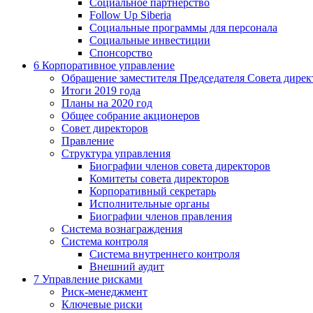
Социальное партнерство
Follow Up Siberia
Социальные программы для персонала
Социальные инвестиции
Спонсорство
6
Корпоративное управление
Обращение заместителя Председателя Совета дирек
Итоги 2019 года
Планы на 2020 год
Общее собрание акционеров
Совет директоров
Правление
Структура управления
Биографии членов совета директоров
Комитеты совета директоров
Корпоративный секретарь
Исполнительные органы
Биографии членов правления
Система вознаграждения
Система контроля
Система внутреннего контроля
Внешний аудит
7
Управление рисками
Риск-менеджмент
Ключевые риски