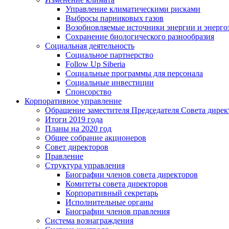
Управление климатическими рисками
Выбросы парниковых газов
Возобновляемые источники энергии и энерго
Сохранение биологического разнообразия
Социальная деятельность
Социальное партнерство
Follow Up Siberia
Социальные программы для персонала
Социальные инвестиции
Спонсорство
Корпоративное управление
Обращение заместителя Председателя Совета дирек
Итоги 2019 года
Планы на 2020 год
Общее собрание акционеров
Совет директоров
Правление
Структура управления
Биографии членов совета директоров
Комитеты совета директоров
Корпоративный секретарь
Исполнительные органы
Биографии членов правления
Система вознаграждения