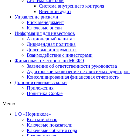
Система контроля
Система внутреннего контроля
Внешний аудит
Управление рисками
Риск-менеджмент
Ключевые риски
Информация для инвесторов
Акционерный капитал
Дивидендная политика
Долговые инструменты
Взаимодействие с инвеcторами
Финасовая отчетность по МСФО
Заявление об ответственности руководства
Аудиторское заключение независимых аудиторов
Консолидированная финансовая отчетность
Дополнительные ссылки
Приложения
Политика Cookie
Меню
1
О «Норникеле»
Краткий обзор
Ключевые показатели
Ключевые события года
Бизнес-модель