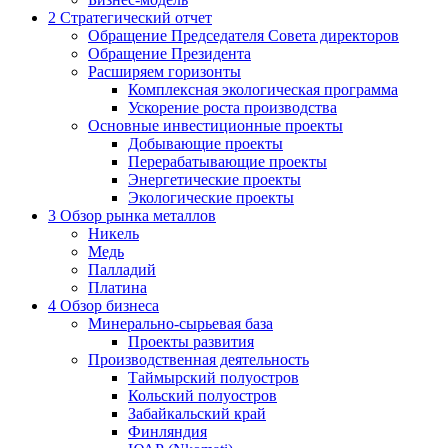
2
Стратегический отчет
Обращение Председателя Совета директоров
Обращение Президента
Расширяем горизонты
Комплексная экологическая программа
Ускорение роста производства
Основные инвестиционные проекты
Добывающие проекты
Перерабатывающие проекты
Энергетические проекты
Экологические проекты
3
Обзор рынка металлов
Никель
Медь
Палладий
Платина
4
Обзор бизнеса
Минерально-сырьевая база
Проекты развития
Производственная деятельность
Таймырский полуостров
Кольский полуостров
Забайкальский край
Финляндия