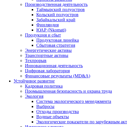
Производственная деятельность
Таймырский полуостров
Кольский полуостров
Забайкальский край
Финляндия
ЮАР (Nkomati)
Продукция и сбыт
Продуктовая линейка
Сбытовая стратегия
Энергетические активы
Транспортные активы
Техпрорыв
Инновационная деятельность
Цифровая лаборатория
Финансовые результаты (MD&A)
Устойчивое развитие
Кадровая политика
Промышленная безопасность и охрана труда
Экология
Система экологического менеджмента
Выбросы
Отходы производства
Водные объекты
Экологические показатели по зарубежным ак
Изменение климата