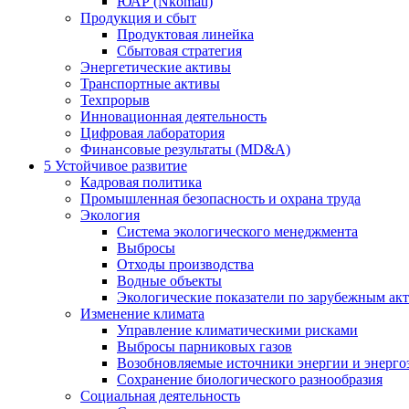
ЮАР (Nkomati)
Продукция и сбыт
Продуктовая линейка
Сбытовая стратегия
Энергетические активы
Транспортные активы
Техпрорыв
Инновационная деятельность
Цифровая лаборатория
Финансовые результаты (MD&A)
5
Устойчивое развитие
Кадровая политика
Промышленная безопасность и охрана труда
Экология
Система экологического менеджмента
Выбросы
Отходы производства
Водные объекты
Экологические показатели по зарубежным ак
Изменение климата
Управление климатическими рисками
Выбросы парниковых газов
Возобновляемые источники энергии и энерго
Сохранение биологического разнообразия
Социальная деятельность